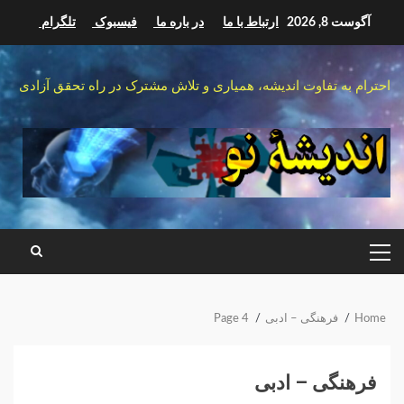
Ski
آگوست 8, 2026
ارتباط با ما
در باره ما
فیسبوک
تلگرام
t
conten
احترام به تفاوت اندیشه، همیاری و تلاش مشترک در راه تحقق آزادی
PRIMARY
MENU
Home
فرهنگی – ادبی
Page 4
فرهنگی – ادبی