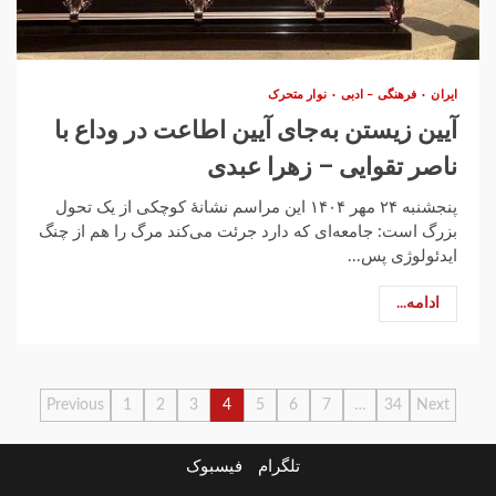
ایران
فرهنگی – ادبی
نوار متحرک
آیین زیستن به‌جای آیین اطاعت در وداع با
ناصر تقوایی – زهرا عبدی
پنجشنبه ۲۴ مهر ۱۴۰۴ این مراسم نشانهٔ کوچکی از یک تحول
بزرگ است: جامعه‌ای که دارد جرئت می‌کند مرگ را هم از چنگ
ایدئولوژی پس...
ادامه...
صفحه‌بندی
Previous
1
2
3
4
5
6
7
…
34
Next
نوشته‌ها
تلگرام
فیسبوک