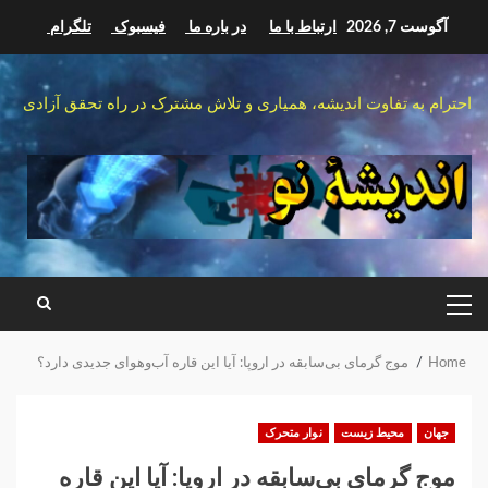
Ski
آگوست 7, 2026
ارتباط با ما
در باره ما
فیسبوک
تلگرام
t
conten
احترام به تفاوت اندیشه، همیاری و تلاش مشترک در راه تحقق آزادی
PRIMARY
MENU
Home
موج گرمای بی‌سابقه در اروپا: آیا این قاره آب‌وهوای جدیدی دارد؟
جهان
محیط زیست
نوار متحرک
موج گرمای بی‌سابقه در اروپا: آیا این قاره