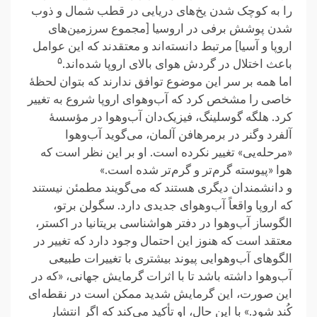
را به کوچک شدن یخ‌های دریایی در قطب شمال و ذوب
شدن پوشش برفی در اروسیا [مجموع سرزمین‌های
اروپا و آسیا] مرتبط دانسته‌اند و معتقدند که این عوامل
۵
باعث اختلال در گردش هوای بالای اروپا شده‌اند.
اما همه بر سر این موضوع توافق ندارند که بتوان لحظهٔ
خاصی را مشخص کرد که آب‌وهوای اروپا شروع به تغییر
کرد. هلگه گوسلینگ، فیزیک‌دان آب‌وهوا در مؤسسهٔ
آلفرد وگنر در برمرهافن آلمان، می‌گوید آب‌وهوا
«مرحله‌یی» تغییر نکرده است. او بر این نظر است که
هوا «پیوسته گرم‌تر و گرم‌تر شده است.»
و دانشمندان دیگری هستند که می‌گویند مطمئن نیستند
که اروپا واقعاً آب‌وهوای جدیدی دارد. سگولن برتو،
الگوساز آب‌وهوا در دفتر هواشناسی بریتانیا در اکستر،
معتقد است که هنوز این احتمال وجود دارد که تغییر در
الگوهای آب‌وهوایی پیوند بیشتری با تغییرات طبیعی
آب‌وهوا داشته باشد تا با اثرات گرمایش جهانی، «که در
این صورت، این گرمایش شدید ممکن است در نقطه‌ای
کُند شود.» با این حال، او تأکید می‌کند که اگر انتشار