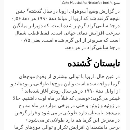
منبع: Zeke Hausfather/Berkeley Earth
۳
در گزارش وضع آب‌وهوای اروپا در سال گذشته
چنین
نتیجه گرفته شد که اروپا از میانهٔ دههٔ ۱۹۹۰ هر دههٔ ۰٫۵۶
درجهٔ سانتی‌گراد گرم‌تر شده است، که دوبرابر میانگین
سرعت افزایش دمای جهانی است. فقط قطب شمال
است که سریع‌تر از این گرم شده است، یعنی ۰٫۷۵
درجهٔ سانتی‌گراد در هر دهه.
تابستان کُشنده
در عین حال، اروپا با توالی بیشتری از وقوع موج‌های
گرما مواجه شده است و این موج‌ها طولانی‌تر بوده‌اند و
۴
از اوایل دههٔ ۱۹۹۰ در هر سال زودتر آغاز شده‌اند.
فیشر می‌گوید: «وضعی که قبلاً در ماه اوت داشتیم، حالا
در ژوئیه و ژوئن و حتی در برخی موارد در ماه مه رخ
می‌دهد. تابستان دارد طولانی‌تر می‌شود و قرار گرفتن
در معرض این گرما هم دارد طولانی‌تر می‌شود.»
برخی دانشمندان افزایش تکرار و توالی موج‌های گرما