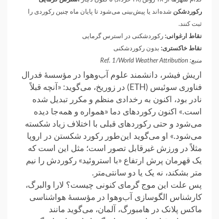
رکوردشکن
شده‌اند یا پیش‌بینی می‌شود تا پایان ماه چنین رکوردی را
ثبت کنند.
نقاط ارغوانی:
رکوردشکنی در استرس گرمایی
نقاط خاکستری:
بدون رکوردشکنی
منبع: Ref. 1/World Weather Attribution
اریش فیشر، دانشمند علوم آب‌وهوا در مؤسسهٔ فدرال
فناوری سوئیس (ETH) در زوریخ، می‌گوید: «آنچه قبلاً
نادر بود، اکنون به رخدادی منظم و مکرر تبدیل شده
است.» اکنون رکوردهای دما «همواره و همه‌جا دیده
می‌شود و حتی رکوردهای قبلی با اختلاف زیاد شکسته
می‌شود.» او می‌گوید این‌طور رکورد شکستن در اروپا
مثلاً در ورزش غیرقابل تصور است؛ مثل این است که
یک قهرمان پرش ارتفاع «با استروئید» رکوردش را نیم
متر بشکند، نه یک یا دو سانتی‌متر.
پس علت این موج گرمای کنونی چیست؟ لارا والبرگ،
کارشناس الگوسازی آب‌وهوا در مؤسسهٔ هواشناسی
ماکس پلانک در هامبورگ، آلمان، می‌گوید مانند