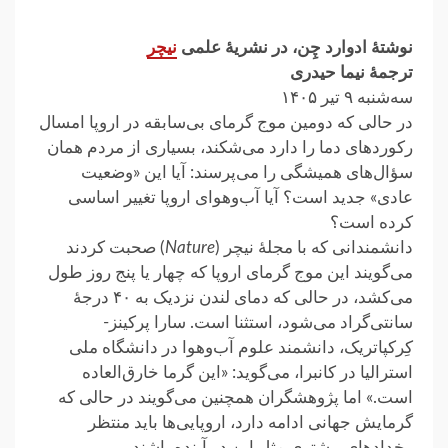
نوشتهٔ ادوارد چِن، در نشریهٔ علمی
نیچر
ترجمهٔ نیما حیدری
سه‌شنبه ۹ تیر ۱۴۰۵
در حالی که دومین موج گرمای بی‌سابقه در اروپا امسال
رکوردهای دما را دارد می‌شکند، بسیاری از مردم همان
سؤال‌های همیشگی را می‌پرسند: آیا این «وضعیت
عادی» جدید است؟ آیا آب‌وهوای اروپا تغییر اساسی
کرده است؟
دانشمندانی که با مجلهٔ نیچر (
Nature
) صحبت کردند
می‌گویند این موج گرمای اروپا که چهار یا پنج روز طول
می‌کشد، در حالی که دمای لندن نزدیک به ۴۰ درجهٔ
سانتی‌گراد می‌شود، استثنا است. سارا پرکینز-
کِرکپاتریک، دانشمند علوم آب‌وهوا در دانشگاه ملی
استرالیا در کانبرا، می‌گوید: «این گرما خارق‌العاده
است.» اما پژوهشگران همچنین می‌گویند در حالی که
گرمایش جهانی ادامه دارد، اروپایی‌ها باید منتظر
رخدادهای بیشتری مثل این در آینده باشند.