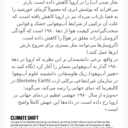
بخار شدن آب] را در اروپا کاهش داده است. بارنز
می‌افزاید که پوشش ابری که معمولاً گرمای خورشید را
به فضا بازتاب می‌داد نیز در اروپا کاهش یافته است، که
علت آن ترکیبی از شرایط آب‌وهوایی خشک و قوانین
سخت‌گیرانه‌تر کیفیت هوا از دههٔ ۱۹۸۰ است که آلودگی
آئروسل [ذرات معلق در هوا] را کاهش داده است.
(آئروسل‌ها می‌توانند مثل بستری برای شروع بارش
ابرها عمل کنند.)
در واقع، برخی دانشمندان بر این نظرند که اروپا در دههٔ
۱۹۸۰ گذار به آب‌وهوایی متمایز را آغاز کرد (نگاه کنید به
«تغییر آب‌وهو»). زیک هاوسفادر، دانشمند علوم آب‌وهوا
در سازمان غیرانتفاعی برکلی ارت (Berkeley Earth) در
کالیفرنیا که دمای جهانی را رصد می‌کند، می‌گوید:
«به‌ویژه از سال ۱۹۸۰ جهشی عظیم در دمای جهانی در
اروپا رخ داده است. در داده‌ها این جهش کاملاً واضح
است.»