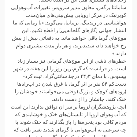
سامانتا برگس، معاون مدیر سرویس تغییرات آب‌وهوایی
کوپرنیک در مرکز اروپایی پیش‌بینی‌های میان‌مدت
هواشناسی در ریدینگ، بریتانیا، می‌گوید: «تا زمانی که ما
انتشار جهانی [گازهای گلخانه‌یی] را قطع نکنیم، این
موج‌های گرما باقی خواهند ماند. به دفعاتی بیش از پیش
رخ خواهند داد، شدیدترند، و هر بار مدت بیشتری دوام
دارند.»
خطرهای ناشی از این موج‌های گرمایی نیز بسیار زیاد
است. در فرانسه- که گرم‌ترین روز را این هفته در شهر
پیسوس، با دمای ۴۴٫۳ درجهٔ سانتی‌گراد، ثبت کرد-
دست‌کم ۵۴ نفر بر اثر گرما، یا غرق شدن در آب‌راه‌ها
(رودهای کوچک و بزرگ) وقتی می‌خواستند خودشان را
خنک کنند، جانشان را از دست دادند.
آنچه پژوهشگران لزوماً بر سر آن توافق ندارند این است
که آب‌وهوای اروپا از تابستان‌های خنک و خوشایندی که
مردم کافی بود پنجره‌ها را باز بگذارند که خنک شوند با
چه سرعتی به آب‌وهوایی با گرمای شدید تغییر یافت که