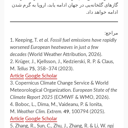
گازهای گلخانه‌یی در جهان ادامه یابد، اروپا به گرم شدن
ادامه خواهد داد.
مراجع:
1. Keeping, T.
et al. Fossil fuel emissions have rapidly
worsened European heatwaves in just a few
decades
(World Weather Attribution, 2026).
2. Krüger, J., Kjellsson, J., Kedzierski, R. P. & Claus,
M.
Tellus
75
, 358–374 (2023).
Article
Google Scholar
3. Copernicus Climate Change Service & World
Meteorological Organization.
European State of the
Climate Report 2025
(ECMWF & WMO, 2026).
4. Boboc, L., Dima, M., Vaideanu, P. & Ionita,
M.
Weather Clim. Extrem.
49
, 100794 (2025).
Article
Google Scholar
5. Zhang, R., Sun, C., Zhu, J., Zhang, R. & Li, W.
npj