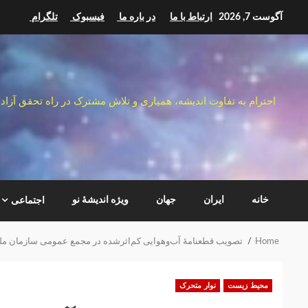
Ski
آگوست 7, 2026
ارتباط با ما
در باره ما
فیسبوک
تلگرام
t
conten
احترام به تفاوت اندیشه، همیاری و تلاش مشترک در راه تحقق آزاد
خانه
ایران
جهان
ویژه اندیشهٔ نو
اجتماعی
Home
تصویب قطعنامهٔ آب‌وهوایی کم‌اثرشده در مجمع عمومی سازمان مل
محیط زیست
نوار متحرک