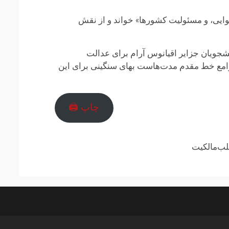
وهوایی، و مسئولیت کشورها» خواند و از نقش
شجویان جزایر اقیانوس آرام برای عدالت
جوامع خط مقدم مدت‌هاست بهای سنگینی برای این
چاپ 🖨
ب‌مالکیت
ارتباط
در
فیسبوک
تلگرام
با
باره
ما
ما