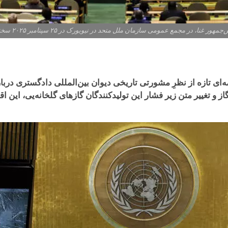
ومی سازمان ملل متحد در نیویورک در ۲۵ سپتامبر ۲۰۲۵ سخنرانی می کند. عکس از جینا مون، رویترز.
ی تازه از نظرِ مشورتی تاریخی دیوان بین‌المللی دادگستری دربار
از و تغییر متن زیر فشار این تولیدکنندگان گازهای گلخانه‌یی، این