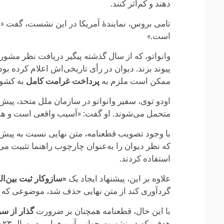
دهند و کم‌اثر کنند.
تامی بروس، نمایندهٔ آمریکا در این نشست، گفت
است.»
وانواتو، که از سال گذشته پیگیر دریافت نظر مشور
پیوند بزند. دیوان در رأی تاریخی‌اش اعلام کرده بود
ممکن است ملزم به
پرداخت غرامت کامل
به کشور
اودو توی، سفیر وانواتو در سازمان ملل متحد، پیش 
متحمل می‌شوند. او گفت: «آسیب واقعی است و همی
با وجود تصویب قطعنامه، متن نهایی نسبت به پیش‌
که نظر دیوان را به‌عنوان چارچوب راهنما تثبیت می‌
استفاده کردند.
علاوه بر این، پیشنهاد ایجاد یک
«سازوکار ثبت بین‌ا
گردآوری کند از متن نهایی حذف شد، موضوعی که ف
با این حال، قطعنامه همچنان بر ضرورت
گذار از س
هدفی که در نشست جهانی آب‌وهوایی در سال ۲۰۲۳ مورد توافق نزدیک به ۲۰۰ کشور قرار گرفته بود.