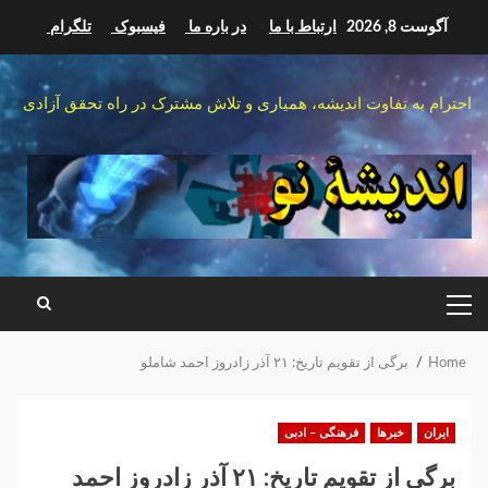
Ski
آگوست 8, 2026
ارتباط با ما
در باره ما
فیسبوک
تلگرام
t
conten
احترام به تفاوت اندیشه، همیاری و تلاش مشترک در راه تحقق آزادی
PRIMARY
MENU
Home
برگی از تقویم تاریخ: ۲۱ آذر زادروز احمد شاملو
ایران
خبرها
فرهنگی – ادبی
برگی از تقویم تاریخ: ۲۱ آذر زادروز احمد