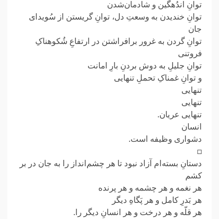
توانِ اندُهگین و شادمان‌شدن
توانِ خندیدن به وسعتِ دل، توانِ گریستن از سُویدای
جان
توانِ گردن به غرور برافراشتن در ارتفاعِ شُکوهناکِ
فروتنی
توانِ جلیلِ به دوش بردنِ بارِ امانت
و توانِ غمناکِ تحملِ تنهایی
تنهایی
تنهایی
تنهایی عریان.
انسان
دشواری وظیفه است.
□
دستانِ بسته‌ام آزاد نبود تا هر چشم‌انداز را به جان در بر
کشم
هر نغمه و هر چشمه و هر پرنده
هر بَدرِ کامل و هر پَگاهِ دیگر
هر قلّه و هر درخت و هر انسانِ دیگر را.