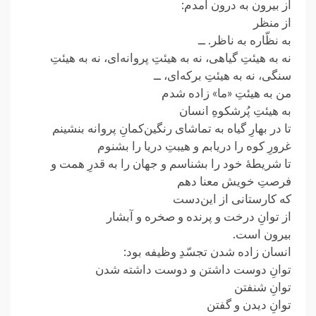
از بیرون به درون آمدم:
از منظر
به نظّاره به ناظر. ــ
نه به هیئتِ گیاهی، نه به هیئتِ پروانه‌ای، نه به هیئتِ
سنگی، نه به هیئتِ برکه‌ای، ــ
من به هیئتِ «ما» زاده شدم
به هیئتِ پُرشکوهِ انسان
تا در بهارِ گیاه به تماشای رنگین‌کمانِ پروانه بنشینم
غرورِ کوه را دریابم و هیبتِ دریا را بشنوم
تا شریطهٔ خود را بشناسم و جهان را به قدرِ همت و
فرصتِ خویش معنا دهم
که کارستانی از این‌دست
از توانِ درخت و پرنده و صخره و آبشار
بیرون است.
انسان زاده شدن تجسّدِ وظیفه بود:
توانِ دوست‌ داشتن و دوست‌ داشته‌ شدن
توانِ شنفتن
توانِ دیدن و گفتن