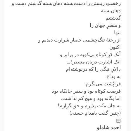
رخصتِ زیستن را دست‌بسته دهان‌بسته گذشتم دست و
دهان‌بسته
گذشتیم
و منظرِ جهان را
تنها
از رخنهٔ تنگ‌چشمی‌ حصارِ شرارت دیدیم و
اکنون
آنک دَرِ کوتاهِ بی‌کوبه در برابر و
آنک اشارتِ دربانِ منتظر! ــ
دالانِ تنگی را که درنوشته‌ام
به وداع
فراپُشت می‌نگرم:
فرصت کوتاه بود و سفر جانکاه بود
اما یگانه بود و هیچ کم نداشت.
به جان منّت پذیرم و حق گزارم!
(چنین گفت بامدادِ خسته.)
▨
احمد شاملو