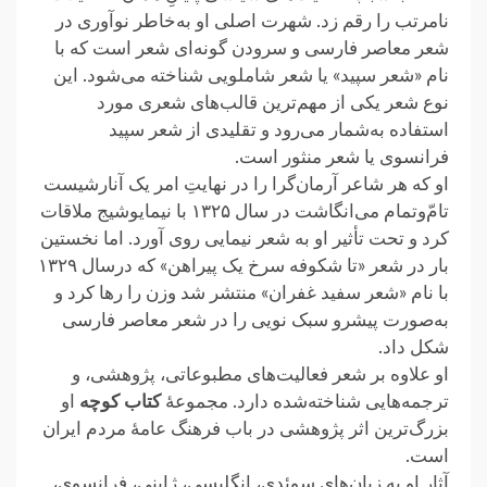
نامرتب را رقم زد. شهرت اصلی او به‌‌خاطر نوآوری در
شعر معاصر فارسی و سرودن گونه‌ای شعر است که با
نام «شعر سپید» یا شعر شاملویی شناخته می‌شود. این
نوع شعر یکی از مهم‌ترین قالب‌های شعری مورد
استفاده به‌شمار می‌رود و تقلیدی از شعر سپید
فرانسوی یا شعر منثور است.
او که هر شاعر آرمان‌گرا را در نهایتِ امر یک آنارشیست
تامّ‌وتمام می‌انگاشت در سال ۱۳۲۵ با نیمایوشیج ملاقات
کرد و تحت تأثیر او به‌ شعر نیمایی روی آورد. اما نخستین
بار در شعر «تا شکوفه سرخ یک پیراهن» که درسال ۱۳۲۹
با نام «شعر سفید غفران» منتشر شد وزن را رها کرد و
به‌‌صورت پیشرو سبک نویی را در شعر معاصر فارسی
شکل داد.
او علاوه بر شعر فعالیت‌های مطبوعاتی، پژوهشی، و
ترجمه‌هایی شناخته‌شده دارد. مجموعهٔ
کتاب کوچه
او
بزرگ‌ترین اثر پژوهشی در باب فرهنگ عامهٔ مردم ایران
است.
آثار او به زبان‌های سوئدی، انگلیسی، ژاپنی، فرانسوی،