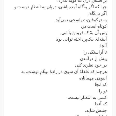
بر آستانِ دری که کوبه ندارد،
چرا که اگر به‌گاه آمده‌باشی، دربان به انتظارِ توست و
اگر بی‌گاه،
به درکوفتن‌ت پاسخی نمی‌آید.
کوتاه است در،
پس آن بهْ که فروتن باشی.
آیینه‌ای نیک‌پرداخته توانی بود
آنجا
تا آراستگی را
پیش از درآمدن
در خود نظری کنی
هرچند که غلغلهٔ آن سوی در زادهٔ توهّمِ توست، نه
انبوهی‌ مهمانان،
که آنجا
تو را
کسی به انتظار نیست.
که آنجا
جنبش شاید،