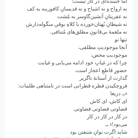
اما جُنبنده‌ای در کار نیست:
نه ارواح و نه اشباح و نه قدیسانِ کافورینه به کف
نه عفریتانِ آتشین‌گاوسر به مُشت
نه شیطانِ بُهتان‌خورده با کلاهِ بوقیِ منگوله‌دارش
نه ملغمهٔ بی‌قانونِ مطلق‌های مُتنافی.
تنها تو
آنجا موجودیتِ مطلقی،
موجودیتِ محض،
چرا که در غیابِ خود ادامه می‌یابی و غیابت
حضورِ قاطعِ اعجاز است.
گذارت از آستانهٔ ناگزیر
فروچکیدن قطره‌ قطرانی‌ است در نامتناهی‌ ظلمات:
«ــ دریغا
ای‌ کاش، ای‌ کاش
قضاوتی قضاوتی قضاوتی
در کار در کار در کار
می‌بود!» ــ
شاید اگرت توانِ شنفتن بود