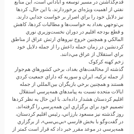
قدم‌گذاشتن در مسير توسعه و آباداني است، اين منابع
نفتي از اهميت ويژه‌اي برخوردارند. با اين حال، کردها
نيز دلايل خود را براي اصرار بر خواست جدايي دارند.
بي‌توجهي بغداد به خواست‌ها و مطالبات کردها، کاهش
و قطع بودجه اقليم در دوران نخست‌وزيري نوري
المالکي و همچنين خروج نيروهاي ارتش عراق از مناطق
کردنشين در زمان حمله داعش را از جمله دلايل خود
براي استقلال از عراق مي‌دانند.
زخم کهنه کرکوک
گذشته از مخالفت‌هاي بغداد، برخي کشورهاي هم‌جوار
از جمله ترکيه، ايران و سوريه که داراي جمعيت کردي
هستند و همچنين برخي بازيگران بين‌المللي از جمله
ايالات متحده نسبت به پيامدهاي همه‌پرسي استقلال
اقلیم کردستان هشدار داده‌اند. با اين حال به نظر کردها
تصميم خود براي برگزاري اين همه‌پرسي را گرفته‌اند.
روز گذشته نيز مسعود بارزاني، رئيس اقليم کردستان،
در گفت‌وگو با بخش فارسي «بي‌بي‌سي»، از برگزاري
همه‌پرسي در موعد مقرر خبر داد که قرار است کمتر از