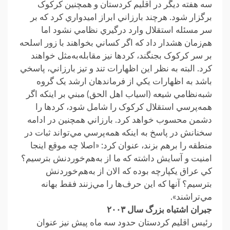
سه هفته ديگر در اقليم کردستان و همچنين کرکوک
برگزار شود. هرچند بارزاني ابراز اميدواري کرد که بر
سر مسئله استقلال وارد درگيري نظامي نشود اما
هم‌زمان هشدار داد که اگر کساني بخواهند با زور اسلحه
بر سر کرکوک بجنگند، کردها نيز مقابله‌به‌مثل خواهند
کرد. البته به نظر اين اظهارات تند و تيز بارزاني، پاسخي
باشد به اظهارات يکي از فرماندهان ارشد يک گروه
شبه‌نظامي شيعه (اسياب اهل الحق) مبني بر اينکه اگر
همه‌پرسي استقلال کرکوک را شامل شود، کردها را
دشمن محسوب خواهد کرد. بارزاني همچنين در ادامه
سخنانش در پاسخ به اينکه همه‌پرسي مي‌تواند ثبات در
منطقه را برهم بزند، عنوان کرد: «اصلا چه موقع اينجا
امنيت و آسايش داشته که ما از به‌هم‌خوردنش بترسيم؟
کي عراق يکپارچه بوده که الان از به‌هم‌‌خوردنش
بترسيم؟ آنها که اين حرف‌ها را مي‌زنند فقط بهانه
مي‌تراشند».
جبران اشتباه بزرگ سال ٢٠٠٣
رئيس اقليم کردستان حدود سه ماه پيش نيز عنوان