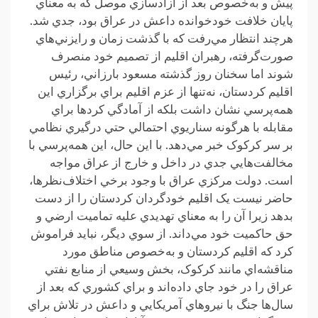
پيش و به‌خصوص بعد از آزادسازي موصل که به معناي
پايان خلافت خودخوانده داعش در عراق بود، جدي شد.
هرچند انتظار مي‌رفت که با گذشت زمان و رايزني‌هاي
صورت‌گرفته، رهبران اقليم از تصميم خود منصرف
شوند اما سخنان روز گذشته مسعود بارزاني، رئيس
اقليم کردستان، نه‌تنها از عزم اقليم براي برگزاري اين
همه‌پرسي نشان داشت بلکه از آمادگي کردها براي
مقابله با هرگونه سناريوي احتمالي حتي درگيري نظامي
بر سر کرکوک خبر مي‌دهد. با اين حال، اين همه‌پرسي با
مخالفت‌هايي جدي در داخل و خارج از عراق مواجه
است. دولت مرکزي عراق با وجود برخي اختلاف‌نظرها،
حاضر نيست يک اقليم خودگردان کردستان را از دست
بدهد زيرا آن را به معناي تهديدي عليه تماميت ارضي و
حق حاکميت خود مي‌داند. از سوي ديگر، نبايد فراموش
کرد که اقليم کردستان و به‌خصوص مناطق مورد
مناقشه‌اي مانند کرکوک، بخش وسيعي از منابع نفتي
عراق را در خود جاي داده‌اند و براي کشوري که بعد از
سال‌ها جنگ با نيروهاي آمريکايي و داعش در تلاش براي