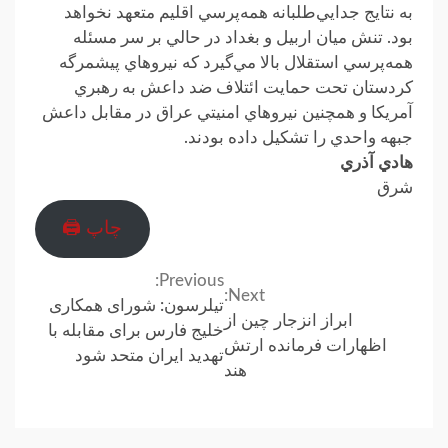
به نتايج جدايي‌طلبانه همه‌پرسي اقليم متعهد نخواهد
بود. تنش ميان اربيل و بغداد در حالي بر سر مسئله
همه‌پرسي استقلال بالا مي‌گيرد که نيروهاي پيشمرگه
کردستان تحت حمايت ائتلاف ضد داعش به رهبري
آمريکا و همچنين نيروهاي امنيتي عراق در مقابل داعش
جبهه واحدي را تشکيل داده بودند.
هادي آذري
شرق
چاپ 🖨
Previous:
Continue
Next:
تیلرسون: شورای همکاری
ابراز انزجار چین از
Reading
خلیج فارس برای مقابله با
اظهارات فرمانده ارتش
تهدید ایران متحد شود
هند