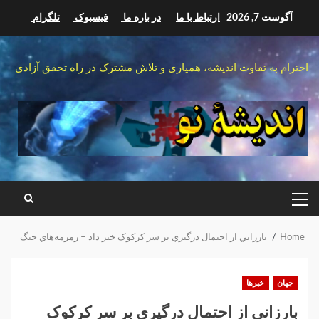
Ski
آگوست 7, 2026
ارتباط با ما
در باره ما
فیسبوک
تلگرام
t
conten
احترام به تفاوت اندیشه، همیاری و تلاش مشترک در راه تحقق آزادی
PRIMARY
MENU
Home
بارزاني از احتمال درگيري بر سر کرکوک خبر داد – زمزمه‌هاي جنگ
جهان
خبرها
بارزاني از احتمال درگيري بر سر کرکوک