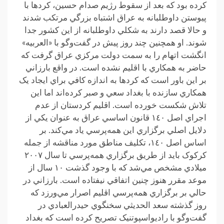
کرده بود که بعد از سقوط رژيم صدام حسين، کردها با
پيوستن داوطلبانه به عراق اشتباه بزرگي مرتکب شدند
و حالا قصد دارند به شکلي داوطلبانه از اين کشور جدا
شوند. او همچنين چند روز پيش در گفت‌وگو با «العربيه»
انگشت اتهام را به سمت دولت مرکزي عراق گرفت که
حاضر به همکاري با اقليم نشده است. در واقع بارزاني
بر اين باور است که کردها به اندازه کافي براي ايجاد يک
همکاري سازنده با بغداد سعي و صبر کرده‌اند اما اين
تلاش شکست خورده است. اقليم کردستان از عدم
اجراي اصل ١٤٠ قانون اساسي عراق به عنوان يکي از
دلايل اصلي برگزاري اين همه‌پرسي ياد مي‌کند. بر
اساس اصل ١٤٠، تکليف مناطق مورد مناقشه از جمله
کرکوک بايد از طريق برگزاري همه‌پرسي تا سال ٢٠٠٧
ميلادي مشخص مي‌شد که با وجود گذشت ١٠ سال از
موعد مقرر هنوز چنين اتفاقي نيفتاده است. بارزاني در
حالي بر برگزاري همه‌پرسي اقليم اصرار مي‌ورزد که
روز گذشته سعد الحديثي سخنگوي حيدرالعبادي در
گفت‌وگو با راديواسپوتنيک تصريح کرده است که بغداد