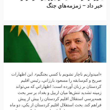
خبر داد – زمزمه‌هاي جنگ
«اميدواريم ناچار نشويم با کسي بجنگيم». اين اظهارات
صريح و کم‌سابقه را مسعود بارزاني، رئيس اقليم
کردستان بر زبان آورده است؛ اظهاراتي که مي‌تواند
زمينه تشديد تنش‌ها ميان اربيل و بغداد بر سر بحث
همه‌پرسي استقلال اقليم کردستان را بيش از پيش
فراهم كند. بحث استقلال اقلیم کردستان از يکي، دو ماه