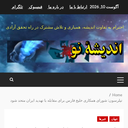
Ski
آگوست 10, 2026
ارتباط با ما
در باره ما
فیسبوک
تلگرام
t
conten
احترام به تفاوت اندیشه، همیاری و تلاش مشترک در راه تحقق آزادی
PRIMARY
MENU
Home
تیلرسون: شورای همکاری خلیج فارس برای مقابله با تهدید ایران متحد شود
جهان
خبرها