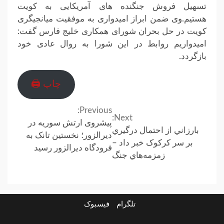
تسهیل فروش جنگنده های آمریکایی به کویت
هستیم.وی ضمن ابراز امیدواری به موفقیت میانجیگری
کویت در حل بحران شورای همکاری خلیج فارس گفت:
امیدواریم روابط در این شورا به روال عادی خود
بازگردد.
چاپ 🖨
Previous:
Continue
Next:
پیشروی ارتش سوریه در
بارزاني از احتمال درگيري
Reading
دیرالزور؛ نخستین تانک به
بر سر کرکوک خبر داد –
فرودگاه دیرالزور رسید
زمزمه‌هاي جنگ
تلگرام
فیسبوک
ارتباط
در
فیسبوک
تلگرام