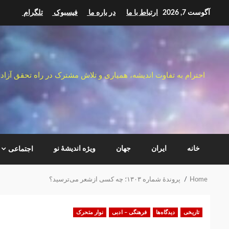
Ski
آگوست 7, 2026
ارتباط با ما
در باره ما
فیسبوک
تلگرام
t
conten
احترام به تفاوت اندیشه، همیاری و تلاش مشترک در راه تحقق آزاد
خانه
ایران
جهان
ویژه اندیشهٔ نو
اجتماعی
Home
پروندهٔ شماره ۱۳۰۳؛ چه کسی ازشعر می‌ترسید؟
تاریخی
دیدگاه‌ها
فرهنگی – ادبی
نوار متحرک