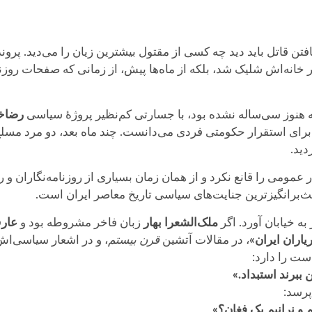
تن قاتل باید دید چه کسی از مقتول بیشترین زیان را می‌دید. پروند
 هنوز سی‌ساله نشده بود، با جسارتی کم‌نظیر پروژهٔ سیاسی
رضاخ
برای استقرار حکومتی فردی می‌دانست. چند ماه بعد، دو مرد مسلح ب
ید.
ر عمومی را قانع نکرد و از همان زمان بسیاری از روزنامه‌نگاران 
حث‌برانگیزترین جنایت‌های سیاسی تاریخ معاصر ایران است.
ه خیابان آورد. اگر
ملک‌الشعرا بهار
زبان فاخر مشروطه بود و
عار
اران ایران»
، در مقالات آتشین
قرن بیستم
، و در اشعار سیاسی‌اش
ت را دارد:
 ببرند استبداد.»
پرسد:
م و نرانیم یک فغان؟»