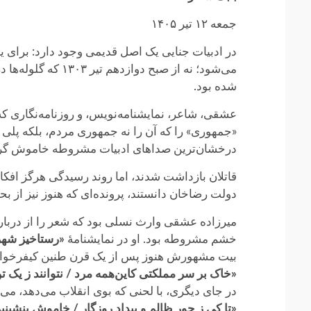
جمعه ۱۲ تیر ۱۴۰۵
در ادبیات جنایی یک اصل قدیمی وجود دارد: برای یاف
می‌شود؛ نه از صبح دوازدهم تیر ۱۳۰۳ که گلوله‌ها در خانه‌اش شلیک شد، بلکه از ماه‌ها پیش، از زمانی که صفحات روزنامهٔ
شده بود.
عشقی، شاعر، نمایشنامه‌نویس، و روزنامه‌نگاری که
«جمهوری» را که آن را نه جمهوری مردم، بلکه پلی 
درخشان‌ترین صداهای ادبیات مشروطه خاموش گرد
قاتلان بازداشت شدند، اما روند رسیدگی هرگز افکا
دولت رضاخان دانستند، پرونده‌ای که هنوز نیز از ب
میرزاده عشقی وارث نسلی بود که شعر را از دربار ب
خشم مشروطه بود. او در نمایشنامهٔ
«رستاخیز شهری
بیت مشهورش هنوز پس از یک قرن طنین کیفرخواس
«خاک بر سر مملکتی کاین‌همه مرد / نتوانند ز یک‌ تن
در جای دیگری، با لحنی که بوی انقلاب می‌دهد، می‌
«تا کی ز جورِ ظالم و بیدادِ روزگار / خاموش بنشینی