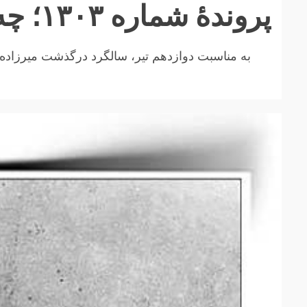
پروندهٔ شماره ۱۳۰۳؛ چه کسی ازشعر می‌ترسید؟
به مناسبت دوازدهم تیر، سالگرد درگذشت میرزاده عشقی (۷۳