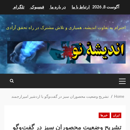
Ski
آگوست 8, 2026
ارتباط با ما
در باره ما
فیسبوک
تلگرام
t
conten
احترام به تفاوت اندیشه، همیاری و تلاش مشترک در راه تحقق آزادی
PRIMARY
MENU
Home
تشریح وضعیت محصوران سبز در گفت‌وگو با اردشیر امیرارجمند
ایران
خبرها
تشریح وضعیت محصوران سبز در گفت‌وگو