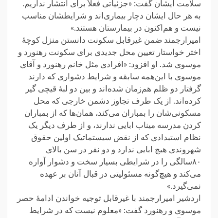
سلامت ایشان گفت: «جزئیاتی فعلاً برای انتشار نداریم.
به هر حال ایشان دچار بیماری‌اند و شرایطشان مناسب
نیست و هم‌اکنون در بیمارستان هستند.»
امیرارجمند ضمن غیرقابل سکونت دانستن منزل کوچهٔ
اختر خواستار تعیین محل جدیدی برای سکونت رهنورد و
موسوی شد. او افزود: «افرادی مثل خانم رهنورد و آقای
موسوی با این‌همه سابقه و شرایط دشواری که دارند
گرفتار دو ظلم هم‌زمان شده‌اند و بین دو لبهٔ قیچی گیر
کرده‌اند. از یک طرف تجاوز دشمن خارجی که محل
مسکونی‌شان را بمباران می‌کند، همان‌ها که از بمباران
کردن مدرسه میناب ابایی ندارند، و از طرف دیگر یک
نظام استبدادی که از نقض سیستماتیک اولین حقوق
شهروندی هیچ ابایی ندارد و دو نفر در سن بالای
۸۰سالگی را در شرایطی بسیار سخت و دشوار آواره
می‌کند و هیچ‌گونه مسئولیتی در قبال آنان بر عهده
نمی‌گیرد.»
اردشیر امیرارجمند با غیرقابل توجیه خواندن ادامهٔ حصر
موسوی و رهنورد گفت: «معلوم نیست که در شرایط