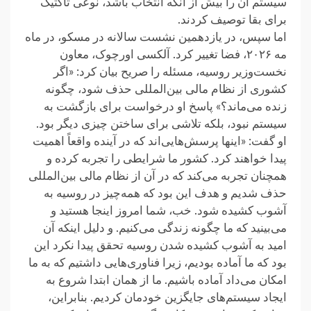
سیستم آن را بیش از آنکه انتخاب باشد، نوعی تاکتیک
برای بقا توصیف کردند.‏
اما سپس، در یازدهمین نشست سالانه در مسکو، در ماه
مه ۲۰۲۶، فضا تغییر کرد. آلکسی‎ ‎اورچوک، معاون
نخست‌وزیر روسیه، مسئله را صریح بیان کرد: «اگر
کشوری از نظام مالی بین‌المللی حذف شود، چگونه
زنده می‌ماند؟» پاسخ او ‏درخواست برای بازگشت به
سیستم نبود، بلکه تلاشی برای ساختن چیزی دیگر بود. ‏
او گفت:‏ «‎اینها پرسش‌هایی‌اند که در آینده واقعاً اهمیت
پیدا خواهند کرد. کشور ما شرایطی را تجربه کرده و
همچنان تجربه می‌کند ‏که در آن از نظام مالی بین‌المللی
حذف شدیم و هدف این بود که همه‌چیز در روسیه به
آشوب کشیده شود. خب، شما امروز ‏اینجا هستید و
می‌بینید که ما چگونه زندگی می‌کنیم.‏ و دلیل اینکه آن
امید به آشوب کشیده‌ شدن روسیه تحقق پیدا نکرد این
بود که ما آماده بودیم، زیرا فناوری‌هایی داشتیم که به ما
‏امکان می‌داد آماده باشیم. ما از همان ابتدا شروع به
ایجاد سیستم‌های جایگزین خودمان کردیم. بنابراین،