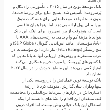
آن است.‏
بانک توسعهٔ نوین در سال ۲۰۱۵ با مأموریتی رادیکال و
پُرسروصدا تأسیس شد: بسیج منابع برای زیرساخت‌ها،
بدون ‏نسخهٔ واحد موعظه‌هایی برای همه که صندوق
بین‌المللی پول ارائه می‌دهد. اما اینجا همان تناقضی
است که هیچ‌وقت از بین ‏نمی‌رود. برای اینکه این بانک
بتواند با هزینهٔ کم وام بدهد، به رتبه‌بندی‌های ‏AAA‏ یا
‏+AA مؤسساتی مانند اس‌‏اندپی گلوبال (‏S&P Global‏) و
فیچ ریتینگز (‏Fitch Ratings‏) نیاز دارد. این مؤسسات در
غرب مستقرند و روش‌های ‏ارزیابی‌ آنها به بانک‌هایی که
با کشورهای پُرریسک یا مورد تحریم همکاری می‌کنند
امتیاز کمی می‌دهد. این منطق خودش را در ‏سال ۲۰۲۲
نشان داد.‏
بانک توسعهٔ نوین عملیاتش را در روسیه، یکی از
سهام‌داران بنیان‌گذارش، متوقف کرد تا از رتبهٔ
اعتباری‌اش در ‏بازارهای سرمایهٔ بین‌المللی را محافظت
کند. منتقدان این اقدام را نشانه‌ای دانستند از اینکه
استقلال این بانک خیالی بیش نیست. اما ‏افراد درون