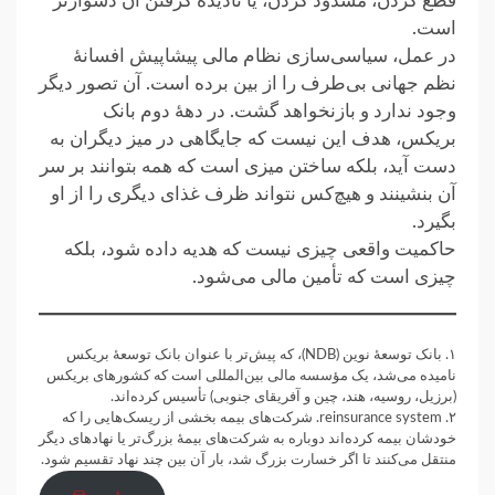
قطع کردن، مسدود کردن، ‏یا نادیده گرفتن آن دشوارتر
است.‏
در عمل، سیاسی‌سازی نظام مالی پیشاپیش افسانهٔ
نظم جهانی بی‌طرف را از بین برده است. آن تصور دیگر
وجود ندارد ‏و بازنخواهد گشت. در دههٔ دوم بانک
بریکس، هدف این نیست که جایگاهی در میز دیگران به
دست آید، بلکه ساختن میزی ‏است که همه بتوانند بر سر
آن بنشینند و هیچ‌کس نتواند ظرف غذای دیگری را از او
بگیرد.‏
حاکمیت واقعی چیزی نیست که هدیه داده شود، بلکه
چیزی است که تأمین مالی می‌شود.‏
۱. ‎بانک توسعهٔ نوین (‏NDB‏)، که پیش‌تر با عنوان بانک توسعهٔ بریکس
نامیده می‌شد، یک مؤسسه مالی بین‌المللی است که ‏کشورهای بریکس
(برزیل، روسیه، هند، چین و آفریقای جنوبی) تأسیس کرده‌اند.
۲. reinsurance system‏. شرکت‌های بیمه بخشی از ریسک‌هایی را که
خودشان بیمه کرده‌اند دوباره به شرکت‌های بیمهٔ ‏بزرگ‌تر یا نهادهای دیگر
منتقل می‌کنند تا اگر خسارت بزرگ شد، بار آن بین چند نهاد تقسیم شود.‏