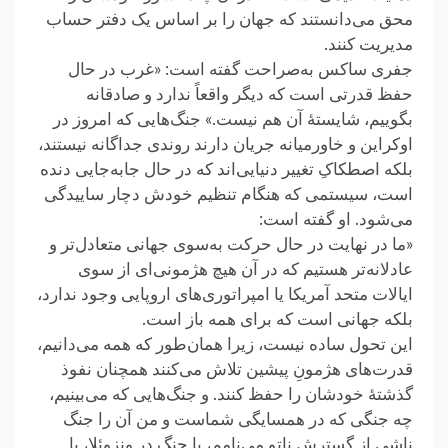
محق می‌دانستند که جهان را بر اساس یک دفتر حساب
مدیریت کنند.‏
جفری ساکس به‌صراحت گفته است: «غرب در حال
حفظ قدرتی است که دیگر واقعاً ندارد و صادقانه
بگوییم، شایستهٔ آن هم ‏نیست.» جنگ‌هایی که امروز در
اوکراین و خاورمیانه جریان دارند روندی جداگانه نیستند،
بلکه اصطکاکِ تغییر دنیایی‌اند که در حال جابه‌جایی دنده
است، سیستمی که هنگام تنظیم خودش دچار ساییدگی
می‌شود. او گفته است:‏
«‎ما در نهایت در حال حرکت به‌سوی جهانی متعادل‌تر و
عادلانه‌تر هستیم که در آن هیچ هژمونی‌ای از سوی
‏ایالات متحد آمریکا یا امپراتوری‌های اروپایی وجود ندارد،
بلکه جهانی است که برای همه باز است.‏
این تحول ساده نیست، زیرا همان‌طور که همه می‌دانیم،
قدرت‌های هژمونِ پیشین تلاش می‌کنند همچنان نفوذ
گذشتهٔ خودشان را ‏حفظ کنند. و جنگ‌هایی که می‌بینیم،
چه جنگی که در همسایگی شماست و من آن را جنگ
ناشی از گسترش ناتو می‌نامم، یا ‏جنگ در ونزوئلا، یا