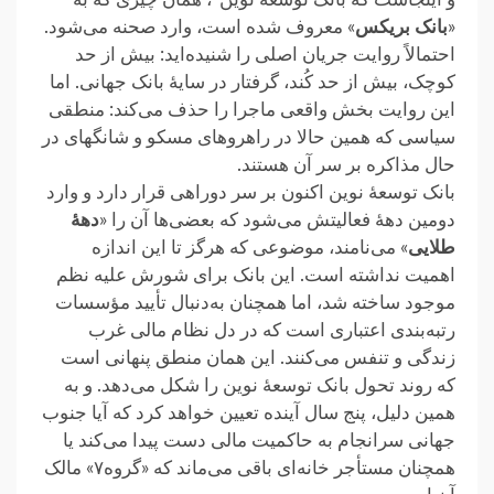
«
بانک بریکس
» معروف شده است، وارد صحنه می‌شود.
احتمالاً روایت ‏جریان اصلی را شنیده‌اید: بیش از حد
کوچک، بیش از حد کُند، گرفتار در سایهٔ بانک جهانی. اما
این روایت بخش واقعی ‏ماجرا را حذف می‌کند: منطقی
سیاسی که همین حالا در راهروهای مسکو و شانگهای در
حال مذاکره بر سر آن هستند.‏
بانک توسعهٔ نوین اکنون بر سر دوراهی قرار دارد و وارد
دومین دههٔ فعالیتش می‌شود که بعضی‌ها آن را «
دههٔ
‏طلایی
» می‌نامند، موضوعی که هرگز تا این اندازه
اهمیت نداشته‌ است. این بانک برای شورش علیه نظم
موجود ساخته شد، ‏اما همچنان به‌دنبال تأیید مؤسسات
رتبه‌بندی اعتباری است که در دل نظام مالی غرب
زندگی و تنفس می‌کنند. این همان منطق ‏پنهانی است
که روند تحول بانک توسعهٔ نوین را شکل می‌دهد. و به
همین دلیل، پنج سال آینده تعیین خواهد کرد که آیا جنوب
‏جهانی سرانجام به حاکمیت مالی دست پیدا می‌کند یا
همچنان مستأجر خانه‌ای باقی می‌ماند که «گروه۷» مالک