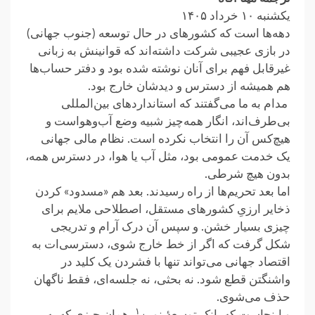
یکشنبه ۱۰ خرداد ۱۴۰۵
دهه‌ها است که کشورهای در حال توسعه (جنوب جهانی)
در بازی‌ عجیبی شرکت داشته‌اند که قوانینش به زبانی
غیرقابل فهم برای آنان ‏نوشته شده بود و دفتر حساب‌ها
هم همیشه از دسترس و دیدشان خارج بود.‏
‏ مدام به ما می‌گفتند که استانداردهای بین‌المللی
بی‌طرف‌اند، انگار همه‌چیز شبیه وضع آب‌وهواست و
هیچ‌کس آن را ‏انتخاب نکرده است. نظام مالی جهانی
یک خدمت عمومی بود، مثل آب یا هوا، در دسترس همه،
بدون هیچ شرطی.‏
اما بعد تحریم‌ها از راه رسیدند. بعد هم «مسدود» کردن
ذخایر ارزیِ کشورهای مستقل، اصطلاحی ملایم برای
چیزی بسیار ‏خشن. و سپس آن درک آرام و تدریجی
شکل گرفت که اگر از خط خارج شوی، دسترسی‌ات به
اقتصاد جهانی می‌تواند تنها با ‏فشردن یک کلید در
واشنگتن قطع شود. نه بحثی، نه جلسه‌ای، فقط ناگهان
حذف می‌شوی.‏
۱
و اینجاست که بانک توسعهٔ نوین
، همان چیزی که به