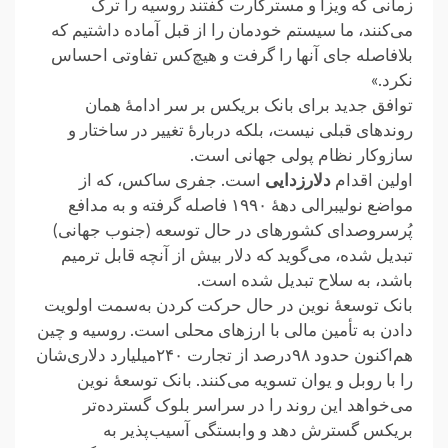
زمانی که ویزا و ‏مسترکارت گفتند روسیه را ترک
می‌کنند، ما سیستم خودمان را از قبل آماده داشتیم که
بلافاصله جای آنها را گرفت و هیچ‌کس ‏تفاوتی احساس
نکرد.» ‏
توافق جدید برای بانک بریکس بر سر ادامهٔ همان
روندهای قبلی نیست، بلکه دربارهٔ تغییر در ساختار و
سازوکار نظام پولی ‏جهانی است.
اولین اقدام
دلارزدایی
است. جفری ساکس، که از
مواضع نولیبرالی دههٔ ۱۹۹۰ فاصله گرفته و به مدافع
پُرسروصدای کشورهای در حال توسعه (جنوب ‏جهانی)
تبدیل شده، می‌گوید که دلار بیش از آنچه قابل ترمیم
باشد، به سلاح تبدیل شده است.‏
بانک توسعهٔ نوین در حال حرکت کردن به‌سمت اولویت
دادن به تأمین مالی با ارزهای محلی است. روسیه و چین
هم‌اکنون حدود ‏‏۹۸درصد از تجارت ۲۴۰میلیارد دلاری‌شان
را با روبل و یوان تسویه می‌کنند. بانک توسعهٔ نوین
می‌خواهد این روند را در ‏سراسر بلوک گسترده‌تر
بریکس گسترش دهد و وابستگی آسیب‌پذیر به