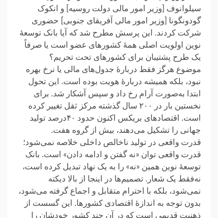
‎گودونگونا [وزیر امور مالی آفریقای جنوبی] حضوری
شرکت کردند. این پرسش مطرح شد که آیا بانک توسعهٔ
نوین اولویت اصلی همهٔ ‏کشورهای عضو است یا صرفاً
یک طرح پشتیبان برای کشورهای تحت تحریم؟
موضوع هرگز فقط دربارهٔ جدول‌های مالی یا نرخ بهره
نبود، بلکه همیشه دربارهٔ هویت بوده است. این تحول
ابتدا ‏به‌صورت آرام رخ داد و سپس آشکار شد. برای
نخستین بار در ۲۰۰ سال گذشته مرکز ثقل تغییر کرده
است. اقتصادهای ‏بریکس اکنون حدود ۴۰درصد تولید
جهانی را تشکیل می‌دهند، بیش از گروه هفت.‏
قدرت واقعی در تولید ناخالص داخلی خلاصه نمی‌شود؛
قدرت واقعی توان «نه گفتن و ادامه دادن» است. بانک
توسعهٔ نوین ‏همین «نه» را به یک نهاد تبدیل کرده است،
نه‌فقط یک شعار. تصمیم‌ها در اینجا از بالا دیکته
نمی‌شود، بلکه با احترام ‏متقابل و اجماع گرفته می‌شود،
بدون توجه به اندازهٔ اقتصادی کشورها. این گسست از
ذهنیت قدیمی است که در آن چند ‏کشور خودشان را