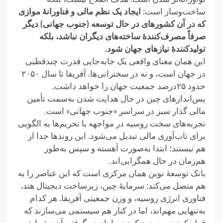
ساخت‌وساز است:
ایجاد یک نظم ‏مالی و فناورانهٔ موازی
که در آن کشورهای در حال توسعه (جنوب جهانی) دیگر
صرفاً مصرف‌کنندهٔ ساخته‌های دیگران نباشد، بلکه
تولیدکنندهٔ نیازهای ‏جهان شود.‏
این همان معنای واقعی یک جابه‌جایی قدرت چندقطبی
در جهان است، و نه در سخنرانی‌ها. آفریقا تا سال ۲۰۵۰
حدود ‏‏۲۵درصد جمعیت جهان را خواهد داشت.
پس‌اندازهای چین در حال هدایت شدن به‌سمت تأمین
مالی گذار سبز در سراسر ‏«جنوب جهانی» است.
تجربه‌های سخت روسیه در مواجهه با تحریم‌ها به الگویی
برای تاب‌آوری مالی تبدیل می‌شود. این روندها ‏جدا از
هم نیستند؛ ابتدا به‌صورت آهسته و سپس به‌طور
هم‌زمان در حال همگرایی‌اند.‏
بانک توسعهٔ نوین همان مرکزی است که این عناصر را به
هم متصل می‌کند: سرمایهٔ چین، زیرساخت دیجیتال هند،
فناوری ‏انرژی روسیه، و وزن جمعیتی آفریقا. هر کدام
به‌تنهایی مهم‌اند، اما در کنار هم سیستمی می‌سازند که