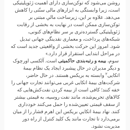
روشن می‌شود که توکن‌سازی دارای اهمیت ژئوپلیتیکی
است، ‏زیرا وابستگی به ابزارهای مالی سنّتی را کاهش
می‌دهد. علاوه بر این، زیرساخت مالیِ مبتنی بر
توکن‌سازی ممکن است در ‏نهایت به بخشی از رقابت
ژئوپلیتیکی گسترده‌تری بر سر نظام‌های کنونی،
شبکه‌های پرداخت، و معماری نقدینگی جهانی تبدیل
‏شود. امروز این حرکت بخشی از واقعیتی جدید است که
در مراحل ابتدایی استقرار قرار دارد.»‏
‏ سوم،
بیمه و رتبه‌بندی حاکمیتی
‎و دیگر مدیران در حال پیشبرد ایجاد یک نظام بیمهٔ
۲
اتکایی‏
وابسته به ‏بریکس هستند. در حال حاضر،
شرکت‌های بیمهٔ اتکایی غربی می‌توانند تجارت جهانی را
خفه کنند؛ کافی است از بیمه کردن نفت‌کش‌هایی که
کالاهای تحریم‌شده، مانند نفت روسیه، به قیمتی بیشتر
از سقف قیمتی تعیین‌شده را حمل می‌کنند خودداری
کنند. نهاد ‏بیمهٔ اتکاییِ بریکس این اهرم فشار را از میان
برمی‌دارد تا تجارت مانند یک کلید کنترل از راه دور
مدیریت نشود.‏