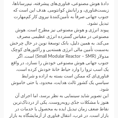
دادهٔ هوش مصنوعی، فناوری‌های پیشرفته، نیم‌رساناها،
زیست‌فناوری، و رایانش کوانتومی. هدف ‏این است که
جنوب جهانی صرفاً به تأمین‌کنندهٔ نیروی کار کم‌مهارت
تبدیل نشود.‏
پیوند انرژی و هوش مصنوعی نیز مطرح است. هوش
مصنوعی در مقیاس گسترده انرژی عظیمی مصرف
می‌کند. به همین ‏دلیل، بانک توسعهٔ نوین در حال چرخش
به‌سمت تأمین مالی انرژی هسته‌یی و رآکتورهای کوچک
مدولار (Small Modular Reactor – SMR) است. اگر
جنوب ‏جهانی هوش مصنوعی خودش را نسازد، در واقع
یک اسب تروا را وارد حیاط خانهٔ خودش کرده است،
فناوری‌ای که ممکن ‏است بسته به اراده و شرایط
سیاسیِ یک کشور ثالث هدایت، محدود، یا حتی خاموش
شود.‏
این تصویر شاید سینمایی به نظر برسد، اما اجرای آن
هنوز با مشکلات جدّی روبه‌روست. یکی از دردناک‌ترین
نقاط ضعف ‏زمان تبدیل ایده به محصول یا خدمات در
بازار است. در غرب، انتقال فناوری از آزمایشگاه به بازار