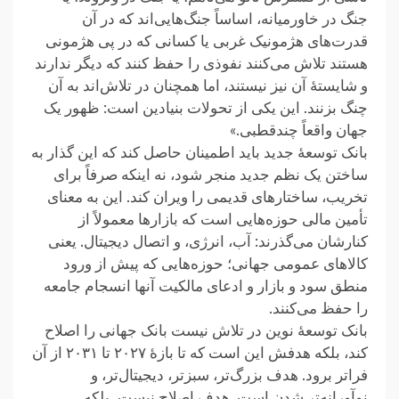
جنگ در خاورمیانه، اساساً جنگ‌هایی‌اند که در آن
قدرت‌های هژمونیک غربی یا کسانی که در پی ‏هژمونی
هستند تلاش می‌کنند نفوذی را حفظ کنند که دیگر ندارند
و شایستهٔ آن نیز نیستند، اما همچنان در تلاش‌اند به آن
چنگ ‏بزنند. این یکی از تحولات بنیادین است: ظهور یک
جهان واقعاً چندقطبی.»‏
بانک توسعهٔ جدید باید اطمینان حاصل کند که این گذار به
ساختن یک نظم جدید منجر شود، نه اینکه صرفاً برای
تخریب، ‏ساختارهای قدیمی را ویران کند. این به معنای
تأمین مالی حوزه‌هایی است که بازارها معمولاً از
کنارشان می‌گذرند: آب، ‏انرژی، و اتصال دیجیتال. یعنی
کالاهای عمومی جهانی؛ حوزه‌هایی که پیش از ورود
منطق سود و بازار و ادعای مالکیت ‏آنها انسجام جامعه
را حفظ می‌کنند.‏‎ ‎
بانک توسعهٔ نوین در تلاش نیست بانک جهانی را اصلاح
کند، بلکه هدفش این است که تا بازهٔ ۲۰۲۷ تا ۲۰۳۱ از آن
فراتر ‏برود. هدف بزرگ‌تر، سبزتر، دیجیتال‌تر، و
نوآورانه‌تر شدن است. هدف اصلاح نیست، بلکه