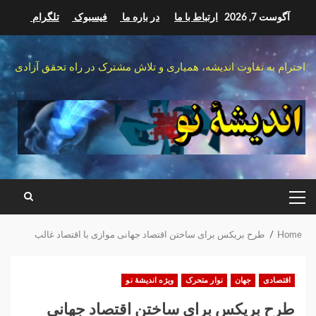
Ski
آگوست 7, 2026
ارتباط با ما
در باره ما
فیسبوک
تلگرام
t
conten
احترام به تفاوت اندیشه، همیاری و تلاش مشترک در راه تحقق آزادی
PRIMARY
MENU
Home
طرح بریکس برای ساختن اقتصاد جهانی موازی با اقتصاد غالب
اقتصادی
جهان
نوار متحرک
ویژه اندیشهٔ نو
طرح بریکس برای ساختن اقتصاد جهانی