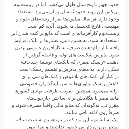
حدود چهار تا پنج سال ‏طول می‌کشد، اما در زیست‌بوم
بریکس این روند حدود نُه سال زمان می‌برد. استعداد
وجود دارد. هر سال میلیون‌ها نفر از ‏رشته‌های علوم و
مهندسی فارغ‌التحصیل می‌شوند. آنچه کم است
زیست‌بوم کارآفرینانه‌ای است که مانع پراکنده شدن این
‏استعدادها شود. به همین دلیل، فشارها بر بانک افزایش
یافته تا از وام‌دهندهٔ صرف، به کارآفرین عمومی تبدیل
شود. ‏پذیرش شکست‌های اولیه و فاصله گرفتن از
ذهنیت «ریسک صفر»، که بانک‌های توسعهٔ چندجانبهٔ
سنّتی دارند، به معنای ‏پذیرش و تقسیم ریسک است.‏
در کنار آن، کمک‌های بلاعوض و کمک‌های فنی برای
کاهش ریسک نوآوری‌ها به سرمایه‌گذاران خصوصی
ارائه می‌شود. ‏همچنین، تقویت ظرفیت نهادی کشورها
مانند مصر یا بنگلادش برای ساختن چارچوب‌های
مقرراتی، به‌گونه‌ای که منابع مالی ‏واقعاً مصرف شوند و
صرفاً روی کاغذ باقی نمانند.‏
‏ یک نشانهٔ مهم این بود که در یازدهمین نشست سالانه
بیشتر وزیران دارایی حضور نداشتند و تنها آنتون