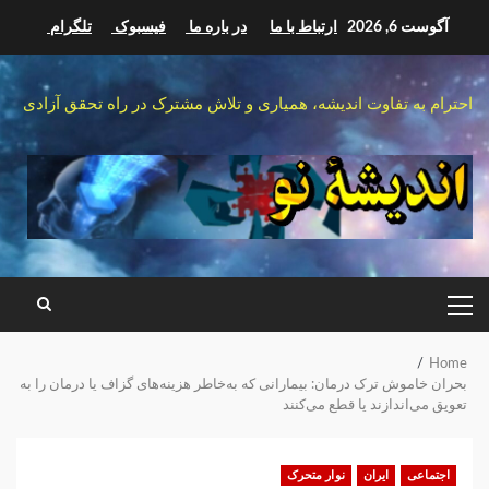
Ski
آگوست 6, 2026
ارتباط با ما
در باره ما
فیسبوک
تلگرام
t
conten
احترام به تفاوت اندیشه، همیاری و تلاش مشترک در راه تحقق آزادی
PRIMARY
MENU
Home
بحران خاموش ترک درمان: بیمارانی که به‌خاطر هزینه‌های گزاف یا درمان را به
تعویق می‌اندازند‌ یا قطع می‌کنند
اجتماعی
ایران
نوار متحرک