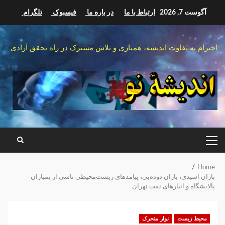
Ski
آگوست 7, 2026
ارتباط با ما
در باره ما
فیسبوک
تلگرام
t
conten
احترام به تفاوت اندیشه، همیاری و تلاش مشترک در راه تحقق آزادی
PRIMARY
MENU
Home
باران اسیدی، باران دوده‌یی، پیامدهای زیست‌محیطی ناشی از بمباران
پالایشگاه و انبارهای نفت تهران‌
محیط زیست
نوار متحرک