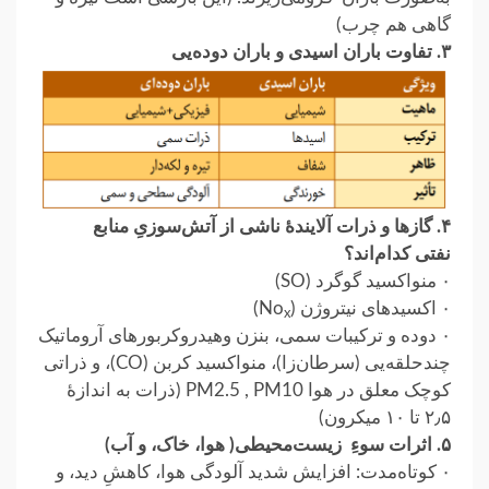
گاهی هم چرب)
۳. تفاوت باران اسیدی و باران دوده‌یی
۴. گازها و ذرات آلایند
هٔ‌ ناشی از آتش‌سوزیِ منابع
نفتی
کدام‌اند؟
۰ منواکسید گوگرد (SO)
۰ اکسیدهای نیتروژن (No
)
x
۰ دوده و ترکیبات سمی، بنزن وهیدروکربورهای آروماتیک
چندحلقه‌یی (سرطان‌زا)، منواکسید کربن (CO)، و ذراتی
کوچک معلق در هوا PM2.5 , PM10 (ذرات به اندازهٔ
۲٫۵ تا ۱۰ میکرون)
۵. اثرات
سوءِ زیست‌محیطی( هوا، خاک، و آب)
۰ کوتاه‌مدت: افزایش شدید آلودگی هوا، کاهشِ دید، و