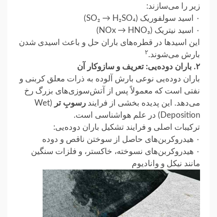
زیر را می‌سازند:
۰ اسید سولفوریک (SO₂ → H₂SO₄)
۰ اسید نیتریک (NOx → HNO₃)
این اسیدها در قطره‌های باران حل و باعث اسیدی‌ شدن
۲
بارش می‌شوند.
۲. باران دوده‌یی: تعریف و سازوکار آن
باران دوده‌یی نوعی بارش آلوده به ذرات معلق کربنی و
نفتی است که معمولاً پس از آتش‌سوزی‌های بزرگ رخ
می‌دهد. این پدیده بخشی از فرایند
رسو
بِ
تر
(Wet
Deposition) در علم هواشناسی است.
ترکیبات اصلی و فرایند تشکیل باران دوده‌یی:
۰ هیدروکربن‌های حاصل از سوختن ناقص و دوده
۰ هیدروکربن‌های نسوخته، خاکستر، و فلزات سنگین
مانند نیکل و وانادیوم