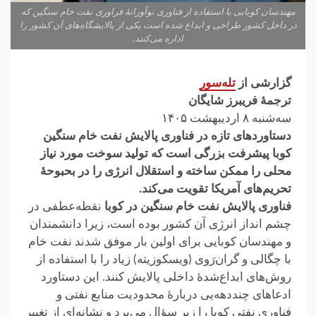
مهندسان کوبایی با استفاده از فناوری نوآورانه‌ٔ فراوری نفت خام سنگین که
در داخل کشور طراحی و ابداع شده است یکی از پالایشگاه‌های آن کشور را
اداره می‌کنند.
گزارشی از
تله‌سور
ترجمهٔ فریبرز شایگان
سه‌شنبه ۸ اردیبهشت ۱۴۰۵
دستاوردهای تازه در فناوری پالایش نفت خام سنگین
کوبا پیشرفت بزرگی است که تولید سوخت مورد نیاز
محلی را ممکن ساخته و استقلال انرژی را در بحبوحهٔ
تحریم‌های آمریکا تقویت می‌کند.
فناوری پالایش نفت خام سنگین در کوبا
نقطه‌عطفی در
چشم انداز انرژی آن کشور بوده است، زیرا دانشمندان
و مهندسان کوبایی برای اولین بار موفق شدند نفت خام
با چگالی و گران‌رَوی (ویسکوزیته) زیاد را با استفاده از
روش‌های ابداع‌شدهٔ داخلی پالایش کنند. این دستاورد
ادعاهای چند‌دهه‌یی دربارهٔ محدودیت منابع نفتی و
فناوری نفتی کوبا را زیر سؤال می‌برد و نشانه‌ای از تغییر