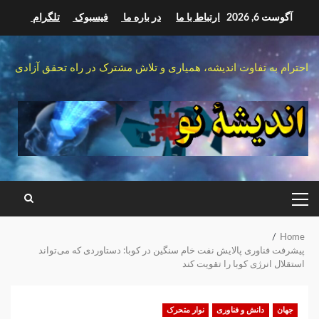
Ski
آگوست 6, 2026
ارتباط با ما
در باره ما
فیسبوک
تلگرام
t
conten
احترام به تفاوت اندیشه، همیاری و تلاش مشترک در راه تحقق آزادی
PRIMARY
MENU
Home
پیشرفت فناوری پالایش نفت خام سنگین در کوبا: دستاوردی که می‌تواند
استقلال انرژی کوبا را تقویت کند
جهان
دانش و فناوری
نوار متحرک