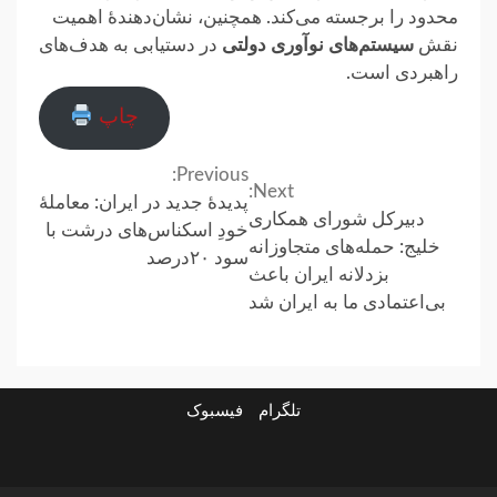
محدود را برجسته می‌کند. همچنین، نشان‌دهندهٔ اهمیت
نقش
سیستم‌های نوآوری دولتی
در دستیابی به هدف‌های
راهبردی است.
چاپ
Previous:
Continue
Next:
پدیدهٔ جدید در ایران: معاملهٔ
دبیرکل شورای همکاری
Reading
خودِ اسکناس‌های درشت با
خلیج: حمله‌های متجاوزانه
سود ۲۰درصد
بزدلانه ایران باعث
بی‌اعتمادی ما به ایران شد
تلگرام
فیسبوک
ارتباط
در
فیسبوک
تلگرام
با
باره