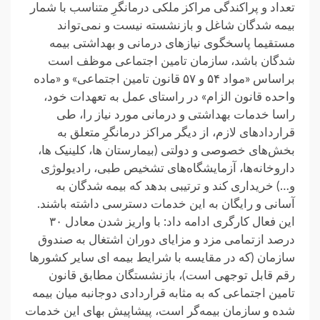
تعداد و پراکندگی مراکز ملکی درمانگرِ متناسب با شمار
بیمه شدگان شاغل و بازنشسته نیست و نمی‌تواند
مستقیما پاسخگوی نیازهای درمانی و بهداشتی بیمه
شدگان باشد، سازمان تامین اجتماعی موظف است
براساس «مواد ۵۴ و ۵۷ قانون تامین اجتماعی» و «ماده
واحده قانون الزام» در راستای عمل به تعهدات خود،
راسا خدمات بهداشتی و درمانی مورد نیاز را، طی
قراردادهای لازم، از دیگر مراکز درمانگرِ متعلق به
بخش‌های خصوصی و دولتی (بیمارستان ها، کلینیک ها،
داروخانه‌ها، آزمایشگاه‌های تشخیص طبی، رادیولوژی
و…) خریداری کند و ترتیبی بدهد که بیمه شدگان به
آسانی و رایگان به این خدمات دسترسی داشته باشند.
این فعال کارگری ادامه داد: با واریز شدن معادل ۳۰
درصد ازتمامی مزد و مزایای دوران اشتغال به صندوق
سازمان (که در مقایسه با شرایط بیمه ای سایر کشورها
رقم قابل توجهی است)، بازنشستگان مطابق قانون
تامین اجتماعی که به مثابه قراردادی دوجانبه میان بیمه
شده و سازمان بیمه‌گر است، پیشاپیش بهای این خدمات