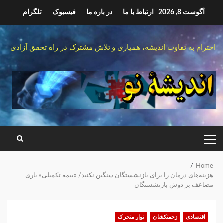
Ski
آگوست 8, 2026
ارتباط با ما
در باره ما
فیسبوک
تلگرام
t
conten
احترام به تفاوت اندیشه، همیاری و تلاش مشترک در راه تحقق آزادی
PRIMARY
MENU
Home
هزینه‌های درمان را برای بازنشستگان سنگین نکنید/ «بیمه تکمیلی» باری
مضاعف بر دوش بازنشستگان
اقتصادی
زحمتکشان
نوار متحرک