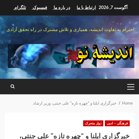
Ski
آگوست 7, 2026
ارتباط با ما
در باره ما
فیسبوک
تلگرام
t
conten
احترام به تفاوت اندیشه، همیاری و تلاش مشترک در راه تحقق آزادی
PRIMARY
MENU
Home
خبرگزاری ایلنا و “چهره تازه” علی جنتی، وزیر ارشاد
فرهنگی – ادبی
نوار متحرک
خبرگزاری ایلنا و “چهره تازه” علی جنتی،