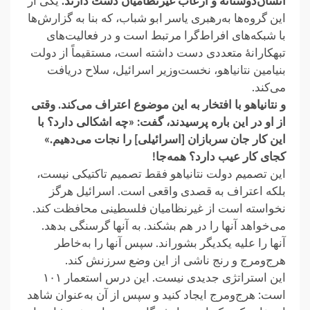
انسان‌دوستانه و ارعاب غیرنظامیان دست دارند.
یکی از
این گروه‌ها به‌رهبری ‏یاسر ابو شباب، که بنا به گزارش‌ها
با شبکه‌های افراط‌گرا مرتبط است و در فعالیت‌های
تبهکارانهٔ ‏متعددی دست داشته است، مستقیماً از دولت
بنیامین نتانیاهو، نخست‌وزیر اسرائیل، سلاح دریافت
‏می‌کند.‏
و نتانیاهو با افتخار به این موضوع اعتراف می‌کند. وقتی
از او در این باره پرسیدند، گفت: «چه ‏اشکالی دارد؟ با
این کار جان سربازان [اسرائیلی] را نجات می‌دهیم.»‏
کجای کار عیب دارد؟ همه‌جا!‏
این تصمیم دولت نتانیاهو فقط تصمیم تاکتیکی نیست،
بلکه اعتراف به قصدی واقعی است. اسرائیل ‏هرگز
نخواسته است از غیرنظامیان فلسطینی محافظت کند.
می‌خواهد آنها را در هم بشکند. به ‏آنها گرسنگی بدهد.
آنها را علیه یکدیگر بشوراند. سپس آنها را به‌خاطر
هرج‌ومرج و رنج ناشی ‏از این وضع سرزنش کند.‏
این استراتژی جدیدی نیست. این درس استعمار ۱۰۱
است: هرج‌ومرج ایجاد کنید و سپس از آن ‏به‌عنوان شاهد