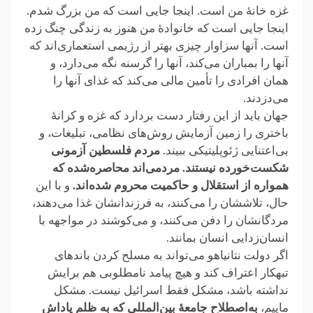
غزه خانهٔ من است. اینجا جایی است که من بزرگ شدم.
اینجا جایی است که خانوادهٔ من هنوز به ‏زندگی چنگ زده
است. آنها سزاوار چیزی بهتر از رژیمی استعماری‌اند که
آنها را بمباران ‏می‌کند، آنها را گرسنه نگه می‌دارد، و
همان افرادی را تأمین مالی می‌کند که غذای آنها را
‏می‌دزدند.‏
جهان باید از این رفتار دست بردارد که غزه و کرانهٔ
باختری را زمین آزمایش روش‌های نظامی، ‏تبلیغات، و
بی‌اعتنایی ژئوپلیتیکی ببیند.
مردم فلسطین آزمونی
شکست‌خورده نیستند. مردمی‌اند ‏محاصره‌شده که
همواره از استقلال و حاکمیت محروم شده‌اند.
و با این
حال، تلاششان را می‌کنند، ‏به فرزندانشان غذا می‌دهند،
مردگانشان را دفن می‌کنند، و می‌کوشند در مواجهه با
انسان‌زدایی ‏انسان بمانند.‏
اگر دولت نتانیاهو می‌تواند به مسلح کردن باندهای
تبهکار اعتراف کند و هیچ پیامد نامطلوبی هم ‏برایش
نداشته باشد، مشکل فقط اسرائیل نیست. مشکل
ماییم،
به‌اصطلاح جامعهٔ بین‌المللی که به ‏ظلم پاداش