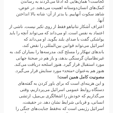
کجاست؟ همان‌هایی که ادعا می‌کردند ‏به رساندن
کمک‌های انسان‌دوستانه اهمیت می‌دهند. در عوض،
شاهد سکوت آنهاییم. یا بدتر از ‏آن- شانه بالا انداختن
آنها.‏
اعتراف آشکار نتانیاهو فقط از روی تکبر نیست. ناشی از
اعتماد به نفس است. او می‌داند که ‏می‌تواند آنچه را باید
یواشکی گفت با صدای بلند بگوید. او می‌داند که
اسرائیل می‌تواند قوانین ‏بین‌المللی را نقض کند،
باندهای تبهکار را مسلح کند، مدرسه‌ها را بمباران کند، به
غیرنظامیان ‏گرسنگی بدهد، و باز هم در صحنهٔ جهانی
مورد استقبال قرار گیرد. هنوز اسلحه دریافت می‌کند.
‏هنوز هم به‌عنوان «متحد» مورد ستایش قرار می‌گیرد.‏
مصونیت کامل همین است!‏
و این هزینه‌ای است که برای باور کردن به گفته‌های
دستگاه روابط عمومی اسرائیل می‌پردازیم، وقتی
می‌گذاریم که ‏خودش را اشغالگری بی‌میل، ارتشی
انسانی، و قربانی شرایط نشان دهد. در حقیقت،
اسرائیل رژیمی ‏است که نه‌فقط جنایت‌های جنگی را