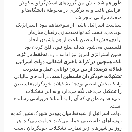
طور هم شد.
تنش بین گروه‌های ‏اسلام‌گرا و سکولار
افزایش یافت و به درگیری در محوطهٔ دانشگاه‌ها و
صحنهٔ سیاسی منجر شد‎.‎
سیاست اسرائیل ناشی از سوءتفاهم نبود. استراتژیک
بود. می‌دانست که توانمندسازی رقیبان ‏سازمان
آزادی‌بخش فلسطین باعث از هم پاشیدن اتحاد
فلسطین می‌شود. هدف صلح نبود، فلج ‏کردن بود.‏
همین استراتژی امروز نیز ادامه دارد،
نه‌فقط در غزه،
بلکه همچنین در کرانهٔ باختری اشغالی. ‏دولت اسرائیل
فعالانه درصدد از بین بردن توانایی عمل و مدیریت
تشکیلات خودگردان فلسطین ‏است.
درآمدهای مالیاتی
را، که بخش اعظم بودجهٔ تشکیلات خودگران فلسطین
را تشکیل می‌دهد، ‏نگه می‌دارد و به این تشکیلات
نمی‌دهد به طوری که آن را به آستانهٔ فروپاشی رسانده
است.‏
دولت اسرائیل از شبه‌نظامیان یهودی شهرک‌نشین که به
روستاهای فلسطینی حمله می‌کنند حمایت ‏می‌کند. هر
روز در شهرهای زیر نظارت تشکیلات خودگردان دست