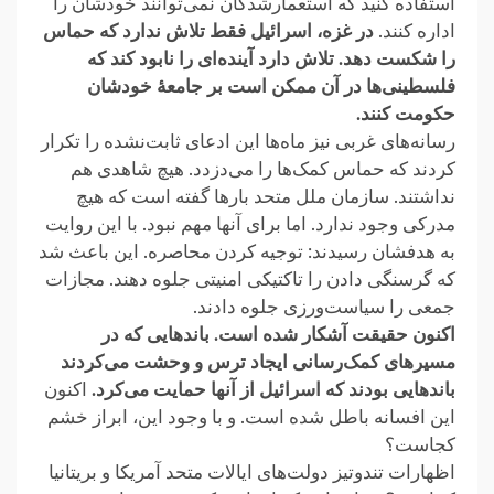
استفاده کنید که استعمارشدگان نمی‌توانند خودشان را
اداره کنند.
در غزه، اسرائیل ‏فقط تلاش ندارد که حماس
را شکست دهد. تلاش دارد آینده‌ای را نابود کند که
فلسطینی‌ها در آن ‏ممکن است بر جامعهٔ خودشان
حکومت کنند.‏
رسانه‌های غربی نیز ماه‌ها این ادعای ثابت‌نشده را تکرار
کردند که حماس کمک‌ها را می‌دزدد. ‏هیچ شاهدی هم
نداشتند. سازمان ملل متحد بارها گفته است که هیچ
مدرکی وجود ندارد. اما برای ‏آنها مهم نبود. با این روایت
به هدفشان رسیدند: توجیه کردن محاصره. این باعث شد
که گرسنگی ‏دادن را تاکتیکی امنیتی جلوه دهند. مجازات
جمعی را سیاست‌ورزی جلوه دادند.‏
اکنون حقیقت آشکار شده است. باندهایی که در
مسیرهای کمک‌رسانی ایجاد ترس و وحشت ‏می‌کردند
باندهایی بودند که اسرائیل از آنها حمایت می‌کرد.
اکنون
این افسانه باطل شده است. و با ‏وجود این، ابراز خشم
کجاست؟
اظهارات تندوتیز دولت‌های ایالات متحد آمریکا و بریتانیا