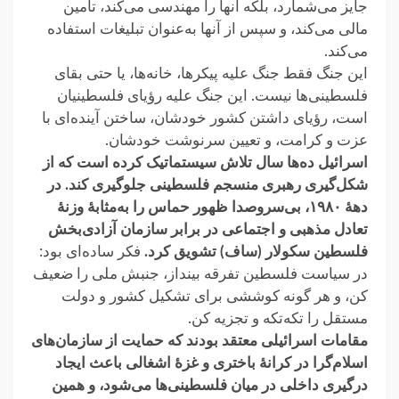
جایز می‌شمارد، بلکه آنها را مهندسی می‌کند، تأمین
مالی ‏می‌کند، و سپس از آنها به‌عنوان تبلیغات استفاده
می‌کند.‏
این جنگ فقط جنگ علیه پیکرها، خانه‌ها، یا حتی بقای
فلسطینی‌ها نیست. این جنگ علیه رؤیای ‏فلسطینیان
است، رؤیای داشتن کشور خودشان، ساختن آینده‌ای با
عزت و کرامت، و تعیین ‏سرنوشت خودشان.‏
اسرائیل ده‌ها سال تلاش سیستماتیک کرده است که از
شکل‌گیری رهبری منسجم فلسطینی ‏جلوگیری کند. در
دههٔ ۱۹۸۰، بی‌سروصدا ظهور حماس را به‌مثابهٔ وزنهٔ
تعادل مذهبی و ‏اجتماعی در برابر سازمان آزادی‌بخش
فلسطین سکولار (ساف) تشویق کرد.
فکر ساده‌ای بود:
در ‏سیاست فلسطین تفرقه بینداز، جنبش ملی را ضعیف
کن، و هر گونه کوششی برای تشکیل کشور و ‏دولت
مستقل را تکه‌تکه و تجزیه کن‎.‎
مقامات اسرائیلی معتقد بودند که حمایت از سازمان‌های
اسلام‌گرا در کرانهٔ باختری و غزهٔ اشغالی ‏باعث ایجاد
درگیری داخلی در میان فلسطینی‌ها می‌شود، و همین