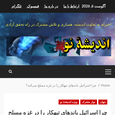
Ski
آگوست 6, 2026
ارتباط با ما
در باره ما
فیسبوک
تلگرام
t
conten
احترام به تفاوت اندیشه، همیاری و تلاش مشترک در راه تحقق آزادی
PRIMARY
MENU
Home
چرا اسرائیل باندهای تبهکار را در غزه مسلح می‌کند؟
جهان
نوار متحرک
ویژه اندیشهٔ نو
چرا اسرائیل باندهای تبهکار را در غزه مسلح