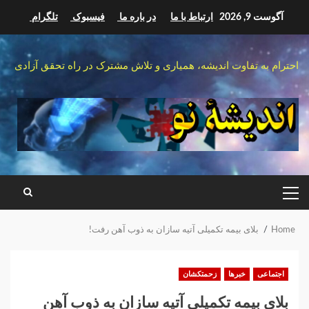
Ski
آگوست 9, 2026
ارتباط با ما
در باره ما
فیسبوک
تلگرام
t
conten
احترام به تفاوت اندیشه، همیاری و تلاش مشترک در راه تحقق آزادی
PRIMARY
MENU
Home
بلای بیمه تکمیلی آتیه سازان به ذوب آهن رفت!
اجتماعی
خبرها
زحمتکشان
بلای بیمه تکمیلی آتیه سازان به ذوب آهن