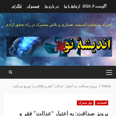
Ski
آگوست 9, 2026
ارتباط با ما
در باره ما
فیسبوک
تلگرام
t
conten
احترام به تفاوت اندیشه، همیاری و تلاش مشترک در راه تحقق آزادی
PRIMARY
MENU
Home
پرویز صداقت: به اعتبار “عدالت” فقر و فلاکت را توزیع می‌کنند
اقتصادی
نوار متحرک
پرویز صداقت: به اعتبار “عدالت” فقر و