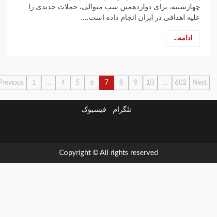
چهارشنبه، برای دوازدهمین شب متوالی، حملات جدیدی را
علیه اهدافی در ایران انجام داده است....
ادامه...
صفحه‌بندی
Previous
1
…
4
5
6
7
8
9
10
…
602
Next
نوشته‌ها
تلگرام
فیسبوک
ارتباط
در
فیسبوک
تلگرام
با
باره
ما
ما
Copyright © All rights reserved