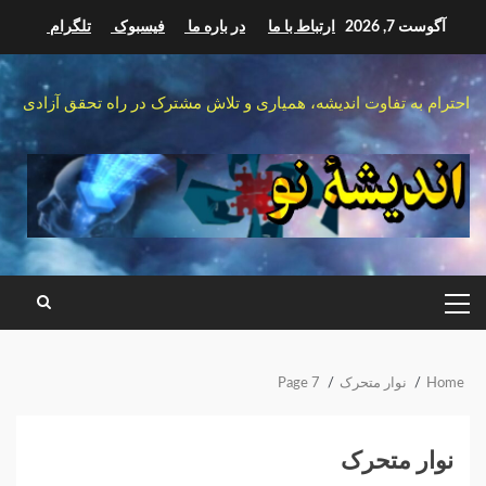
Sk
آگوست 7, 2026
ارتباط با ما
در باره ما
فیسبوک
تلگرام
conte
احترام به تفاوت اندیشه، همیاری و تلاش مشترک در راه تحقق آزادی
PRIMARY
MENU
Home
نوار متحرک
Page 7
نوار متحرک