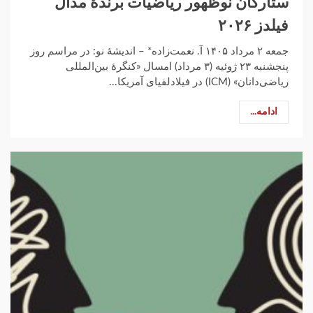
ستارگان نوظهور ریاضیات برندهٔ مدال
فیلدز ۲۰۲۶
جمعه ۲ مرداد ۱۴۰۵ آ. نعمت‌زاده* – اندیشهٔ نو: در مراسم روز
پنجشنبه ۲۳ ژوئیه (۳ مرداد) امسال «کنگرهٔ بین‌المللی
ریاضی‌دانان» (‏ICM‏) در فیلادلفیای آمریکا...
ادامه...