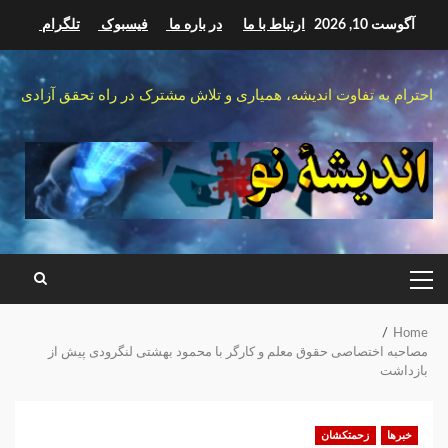
Ski
آگوست 10, 2026
ارتباط با ما
در باره ما
فیسبوک
تلگرام
t
conten
احترام به تفاوت اندیشه، همیاری و تلاش مشترک در راه تحقق آزادی
PRIMARY
MENU
Home
مصاحبه اختصاصی حقوق معلم و کارگر با محمود بهشتی لنگرودی پیش از
بازداشت
خبرها
زحمتکشان