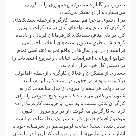
تصویر، پیر گاتاز دست رئیس‌جمهوری را به گرمی
می‌فشارد و از او تشکر می‌کند».
در آن سوی ماجرا هم طبقه کارگر و ازجمله سندیکاهای
کارگری که تمام پیشنهادهای آنان در مذاکرات با وزیر
کار، در پای منافع سندیکای کارفرمایان قربانی و نادیده
گرفته شد، طبق معمول سنت‌های انقلاب اجتماعی
فرانسه و در این سال‌ها در واقع تجربه اعتراضی تمام
جوامع اروپایی، اعتراضات خیابانی و شروع اعتصابات را
در دستور کار خود قرار داده‌اند.
بسیاری از متفکران و فعالان کارگری، ازجمله «امانوئل
دوکِس»، پروفسور حقوق در زمینه کار، این سیاست
جدید دولت فرانسه را پیروی از مدل مناسبات کار به
شیوه آمریکایی می‌دانند که تقریبا هیچ حقوقی را برای
کارگران قائل نیست و به قول او هروقت کارفرما اراده
کرد، به کارگرش می‌گوید: «از در برو بیرون». اکنون
موضوع اصلاح قانون کار به تیتر یک مطبوعات فرانسه
تبدیل شده است؛ چنانچه لوموند هم در سرمقاله خود با
اشاره به نارضایتی‌ها از این تغییرات که آن را در راستای