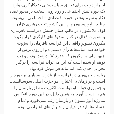
اصرار دولت برای تحقق سیاست‌های ضدکارگری، وارد
یک دوره تنش اجتماعی و رویارویی سخت بر محور تضاد
«کار و سرمایه» در حوزه اقتصادی – اجتماعی می‌شود.
چنانچه اپوزیسیون چپ این کشور تحت رهبری «ژان
لوک ملانشون» در قالب همان جنبش «فرانسه نافرمان»
به صورت فعال در کنار سندیکاهای کارگری قرار بگیرد،
مکرون تصویر واقعی این فرانسه نافرمان را به‌زودی
خواهد دید. متأسفانه رأی «سلبی» و از روی ترس از
جبهه ملی به مکرون که حدود ٦٤ درصد بود، موجب
توهم او شده است که این می‌تواند فرانسه را درگیر
بحرانی جدی کند؛ اما نباید فراموش کرد نهاد
ریاست‌جمهوری در فرانسه، از قدرت بسیاری برخوردار
است و در زمان بی‌اعتباری دو حزب اصلی سوسیالیست
و جمهوری‌خواه، او توانست اکثریت مطلق پارلمان را
هم به دست آورد. به‌ همین ‌دلیل، در این دوره انعکاس
مبارزه اپوزیسیون در پارلمان رقم نمی‌خورد و تمام
حساب‌ها باید در خیابان و جنبش‌های اعتراضی توده
تسویه شود.