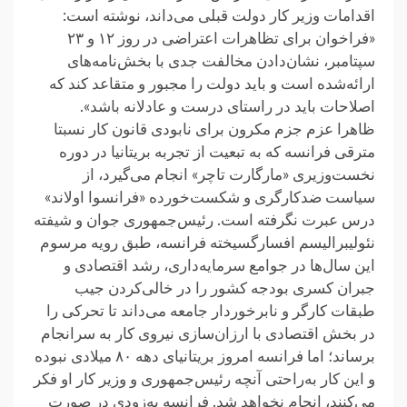
اقدامات وزیر کار دولت قبلی می‌داند، نوشته است:
«فراخوان برای تظاهرات اعتراضی در روز ١٢ و ٢٣
سپتامبر، نشان‌دادن مخالفت جدی با بخش‌نامه‌های
ارائه‌شده است و باید دولت را مجبور و متقاعد کند که
اصلاحات باید در راستای درست و عادلانه باشد».
ظاهرا عزم جزم مکرون برای نابودی قانون کار نسبتا
مترقی فرانسه که به تبعیت از تجربه بریتانیا در دوره
نخست‌وزیری «مارگارت تاچر» انجام می‌گیرد، از
سیاست ضدکارگری و شکست‌خورده «فرانسوا اولاند»
درس عبرت نگرفته است. رئیس‌جمهوری جوان و شیفته
نئولیبرالیسم افسارگسیخته فرانسه، طبق رویه مرسوم
این سال‌ها در جوامع سرمایه‌داری، رشد اقتصادی و
جبران کسری بودجه کشور را در خالی‌کردن جیب
طبقات کارگر و نابرخوردار جامعه می‌داند تا تحرکی را
در بخش اقتصادی با ارزان‌سازی نیروی کار به سرانجام
برساند؛ اما فرانسه امروز بریتانیای دهه ٨٠ میلادی نبوده
و این کار به‌راحتی آنچه رئیس‌جمهوری و وزیر کار او فکر
می‌کنند، انجام نخواهد شد. فرانسه به‌زودی در صورت