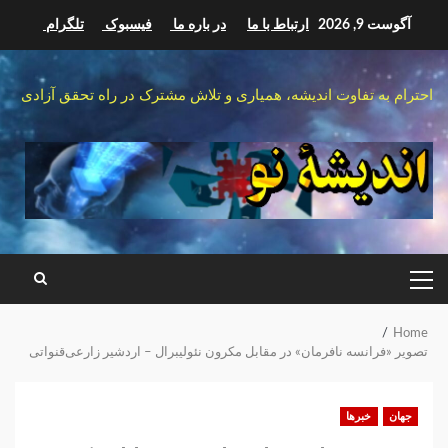
Ski
آگوست 9, 2026
ارتباط با ما
در باره ما
فیسبوک
تلگرام
t
conten
احترام به تفاوت اندیشه، همیاری و تلاش مشترک در راه تحقق آزادی
PRIMARY
MENU
Home
تصویر «فرانسه نافرمان» در مقابل مکرون نئولیبرال – اردشیر زارعی‌قنواتی
جهان
خبرها