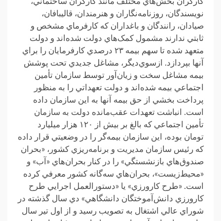
کارگران بخش‌هاي مختلف مانند کارگران ساختماني،
نويسندگان، روزنامه‌نگاران و هنرمندان، قاليبافان،
صيادان، رانندگان و باغداران که کارفرماي مشخص و
ثابتي ندارند مشمول کمک‌هاي دولت شده‌اند و دولت
متعهد شده تا سهم بيمه ۲۳ درصدي کارفرمايان را براي
آنها بپردازد. از‌سوي‌ديگر، مشاغل جديدي تحت پوشش
بيمه مشاغل سخت و زيان‌آور توسط سازمان تأمين
اجتماعي بيمه شده‌اند و دولت تعهداتي را به منظور
پرداخت بخشي از حق بيمه آنها به اين سازمان داده
است. انباشت تعهدات عقب‌مانده دولت به سازمان
تأمين اجتماعي که بالغ بر بيش از ۱۲۰ هزار ميليارد
تومان بوده، اين سازمان بيمه‌گر را در وضعيتي قرار داده
که رئيس سازمان مديريت و برنامه‌ريزي کشور، «بحران
صندوق‌هاي بازنشستگي» را در کنار بحران‌هاي «آب» و
«محيط‌زيست»، بحران‌هاي سه‌گانه کشور معرفي کرده
است. «طرح کارورزي» يا «دستورالعمل اجرايي طرح
کارورزي دانش‌آموختگان دانشگاهي» دي سال گذشته در
شوراي ‌عالي اشتغال به تصويب رسيد و از اول تير سال