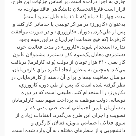
جاري به اجرا درآمده است. بر ‌اساس جزئيات اين طرح،
قرار است فارغ‌التحصيلان دانشگاهي فاقد مهارت، به
مدت چهار تا ۶ ماه (که تا ۱۱ ماه قابل تمديد است)
به‌عنوان «کارورز» در مراکز توليدي يا خدماتي کار کنند و
پس از طي‌کردن دوران «کارورزي» و در صورت موافقت
کارفرما (که هيچ ضمانت اجرايي‌ای در‌اين‌زمينه وجود
ندارد) استخدام شوند. «کارورز» در مدت فعاليت خود،
دستمزدي معادل يک‌سوم کفِ دستمزد مشمولان قانون
کار يعني ۳۱۰ هزار تومان از دولت (و نه کارفرما) دريافت
مي‌کند. همچنين به منظور ايجاد انگيزه براي کارفرمايان،
دو سال معافيت بيمه‌اي براي آن دسته از کارفرماياني در
نظر گرفته شده است که پس از طي دوره کارورزي،
«کارورز» را استخدام کنند. طبيعي است که در دوره
دوساله، دولت موظف به پرداخت سهم بيمه کارفرمايان
به سازمان تأمين اجتماعي است. طي مدتي که از
تصويب و اجراي اين طرح مي‌گذرد، انتقادات زيادي از
سوي فعالان اجتماعي به‌ويژه فعالان کارگري و
دانشجويي و از منظرهاي مختلف به آن وارد شده است.