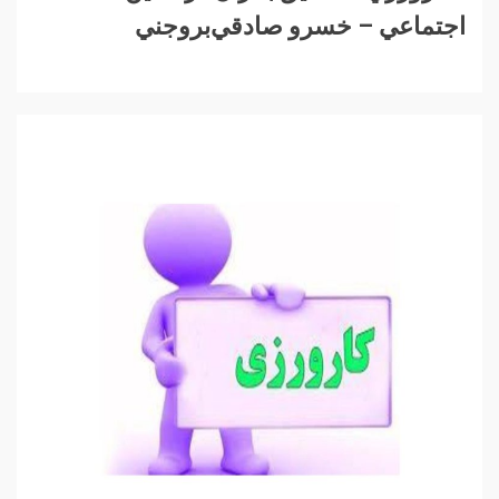
اجتماعي – خسرو صادقي‌بروجني