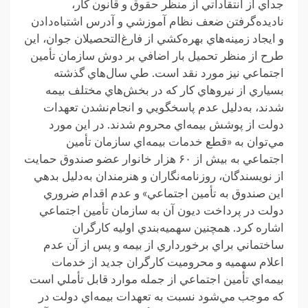
جداي از انتقاداتي از منظر حقوق و قانون کار،
ناديده‌گرفتن ضعف نظام آموزشي و آدرس اشتباه‌‌دادن
و ايجاد زمينه‌هاي بهره‌کشي از فارغ‌التحصيلان جوان، اين
طرح از منظر تحميل بار اضافي بر دوش سازمان تأمين
اجتماعي نيز مورد نقد است. طي سال‌هاي گذشته
بسياري از نيروهاي کار که در بخش‌هاي مختلف بيمه
شدند، به‌دليل عدم پاسخگويي و انجام‌نشدن تعهدات
دولت از پوشش بيمه‌اي محروم شدند. در اين مورد
مي‌توان به «قطع خدمات بيمه‌اي سازمان تأمين
اجتماعي به بيش از ۶۰ هزار خانوار عضو صندوق حمايت
از نويسندگان، روزنامه‌نگاران و هنرمندان به‌دليل بدهي
اين صندوق به تأمين اجتماعي» و عدم اقدام ضروري
دولت در پرداخت ديون آن به سازمان تأمين اجتماعي
اشاره کرد. همچنين سهميه‌بندي اوليه کارگران
ساختماني براي برخورداري از بيمه و پس از آن عدم
اعلام سهميه و محروميت کارگران جديد از خدمات
بيمه‌اي تأمين اجتماعي از جمله موارد قابل ‌تأملي است
که موجب مي‌شود نسبت به تعهدات بيمه‌اي دولت در