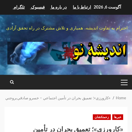
Ski
آگوست 6, 2026
ارتباط با ما
در باره ما
فیسبوک
تلگرام
t
conten
احترام به تفاوت اندیشه، همیاری و تلاش مشترک در راه تحقق آزادی
PRIMARY
MENU
Home
«کارورزي»؛ تعميق بحران در تأمين اجتماعي – خسرو صادقي‌بروجني
خبرها
زحمتکشان
«کارورزي»؛ تعميق بحران در تأمين