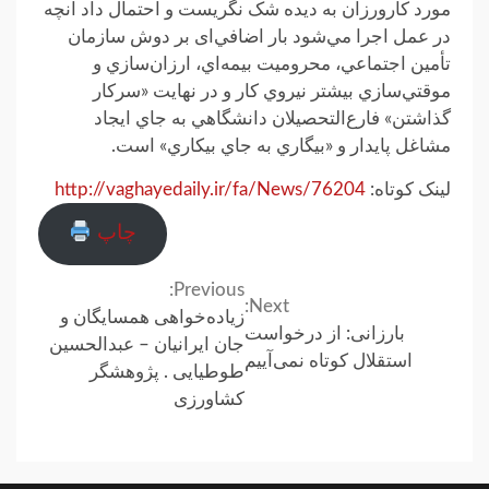
مورد کارورزان به ديده شک نگريست و احتمال داد آنچه
در عمل اجرا مي‌شود بار اضافي‌ای بر دوش سازمان
تأمين اجتماعي، محروميت بيمه‌اي، ارزان‌سازي و
موقتي‌سازي بيشتر نيروي کار و در ‌‌نهايت «سرکار
گذاشتن» فارع‌التحصيلان دانشگاهي به جاي ايجاد
مشاغل پايدار و «بيگاري به جاي بيکاري» است.
لینک کوتاه:
http://vaghayedaily.ir/fa/News/76204
چاپ
Previous:
Continue
Next:
زیاده‌خواهی همسایگان و
بارزانی: از درخواست
Reading
جان ایرانیان – عبدالحسین
استقلال کوتاه نمی‌آییم
طوطیایی . پژوهشگر
کشاورزی