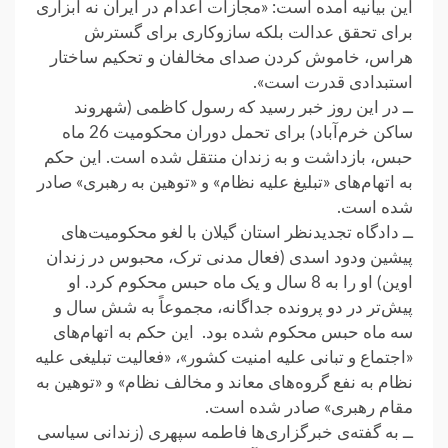
این بیانیه آمده است: «مجازات اعدام در ایران نه ابزاری
برای تحقق عدالت بلکه سازوکاری برای گسترش
هراس، خاموش کردن صدای مخالفان و تحکیم ساختار
استبدادی قدرت است».
ــ در این روز خبر رسید که رسول کاظمی (شهروند
ساکن خرم‌‌آباد) برای تحمل دوران محکومیت 26 ماه
حبس، بازداشت و به زندان منتقل شده است. این حکم
به اتهام‌های «تبلیغ علیه نظام» و «توهین به رهبری» صادر
شده است.
ــ دادگاه تجدیدنظر استان گیلان با لغو محکومیت‌های
پیشین ودود اسدی (فعال مدنی ترک، محبوس در زندان
اوین) او را به 8 سال و یک ماه حبس محکوم کرد. او
پیش‌تر در دو پرونده جداگانه، مجموعاً به شش سال و
سه ماه حبس محکوم شده بود. این حکم به اتهام‌های
«اجتماع و تبانی علیه امنیت کشور»، «فعالیت تبلیغی علیه
نظام به نفع گروه‌های معاند و مخالف نظام» و «توهین به
مقام رهبری» صادر شده است.
ــ به گفته‌ی خبرگزاری‌ها فاطمه سپهری (زندانی سیاسی