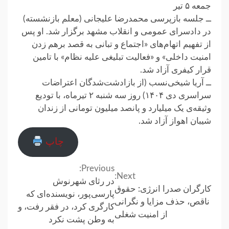
جمعه ۵ تیر
ــ جلسه بازپرسی محمدرضا علیجانی (معلم بازنشسته)
در دادسرای عمومی و انقلاب مشهد برگزار شد. او پس
از تفهیم اتهام‌های «اجتماع و تبانی به قصد برهم زدن
امنیت داخلی» و «فعالیت تبلیغی علیه نظام» با تامین
قرار کیفری آزاد شد.
ــ آریا شیخی‌نسب (از بازادشت‌شدگان اعتراضات
سراسری دی ۱۴۰۴) روز سه شنبه ۲ تیرماه، با تودیع
وثیقه‌ی یک میلیارد و پانصد میلیون تومانی از زندان
شیبان اهواز آزاد شد.
چاپ
Previous:
Continue
Next:
در رثای شهرنوش
کارگران صدرا انرژی: حقوق
Reading
پارسی‌پور، نویسنده‌ای که
ناقص، حذف مزایا و نگرانی
کارگری کرد، در فقر رفت، و
از امنیت شغلی
به وطن پشت نکرد