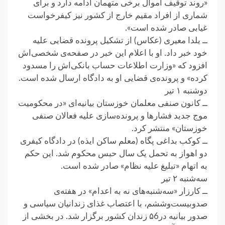
«روند توقیف اموال برخی متهمان ادامه دارد و برای
شماری از افراد مقیم خارج از کشور نیز کیفرخواست
غیابی صادر شده است».
ــ یلدا معیری (عکاس) از تشکیل پرونده قضایی علیه
خود خبر داد. او با اعلام این خبر در صفحه‌ی شخصی‌اش
افزود که «وزارت اطلاعات حساب بانکی‌اش را مسدود
کرده» و پرونده‌ی قضایی او به دادگاه ارسال شده است.
دوشنبه ۱ تیر
ــ کانون صنفی معلمان خوزستان بیانیه‌ای «در محکومیت
موج جدید فشارها و پرونده‌سازی علیه فعالان صنفی
خوزستان» منتشر کرد.
ــ کوکب بداغی پگاه (معلم ساکن ایذه) در دادگاه کیفری
دو اهواز به تحمل یک سال حبس محکوم شد. این حکم
به اتهام «تبلیغ علیه نظام» صادر شده است.
سه‌شنبه ۲ تیر
ــ کارزار «سه‌شنبه‌های نه به اعدام» در هفته‌ی
صدوبیست‌و‌ششم، با اعتصاب غذای زندانیان سیاسی و
صدور بیانیه در۵6 زندان کشور برگزار شد. در بخشی از