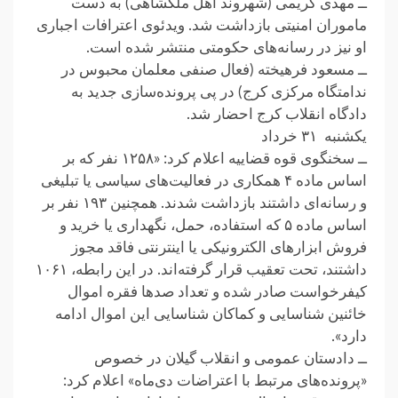
ــ مهدی کریمی (شهروند اهل ملکشاهی) به دست
ماموران امنیتی بازداشت شد. ویدئوی اعترافات اجباری
او نیز در رسانه‌های حکومتی منتشر شده است.
ــ مسعود فرهیخته (فعال صنفی معلمان محبوس در
ندامتگاه مرکزی کرج) در پی پرونده‌سازی جدید به
دادگاه انقلاب کرج احضار شد.
یکشنبه ۳۱ خرداد
ــ سخنگوی قوه قضاییه اعلام کرد: «۱۲۵۸ نفر که بر
اساس ماده ۴ همکاری در فعالیت‌های سیاسی یا تبلیغی
و رسانه‌ای داشتند بازداشت شدند. همچنین ۱۹۳ نفر بر
اساس ماده ۵ که استفاده، حمل، نگهداری یا خرید و
فروش ابزارهای الکترونیکی یا اینترنتی فاقد مجوز
داشتند، تحت تعقیب قرار گرفته‌اند. در این رابطه، ۱۰۶۱
کیفرخواست صادر شده و تعداد صدها فقره اموال
خائنین شناسایی و کماکان شناسایی این اموال ادامه
دارد».
ــ دادستان عمومی و انقلاب گیلان در خصوص
«پرونده‌های مرتبط با اعتراضات دی‌ماه» اعلام کرد: