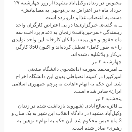
محبوس در زندان وکیل‌آباد مشهد) از روز چهارشنبه ۲۷
خرداد ماه «در اعتراض به بی‌توجهی به مطالباتش»
دست به اعتصاب غذا و دارو زده است.
ــ به گفته‌ی خبرگزاری‌ها در پی اعتراض کارگران واحد
ریسندگی «سرجین‌بافت» زنجان به «عدم پرداخت سه
ماه حقوق و حق بیمه»، مالکان کارخانه این واحد تولیدی
را «به طور کامل» تعطیل کرده‌اند و اکنون 350 کارگر،
بی‌کار و بلاتکلیف شده‌اند.
چهارشنبه ۳ تیر
ــ امیرمحمد سورمه (دانشجوی دانشگاه صنعتی
امیرکبیر) در کمیته انضباطی بدوی این دانشگاه اخراج
شد. این حکم به اتهام «اهانت به پرچم جمهوری اسلامی
ایران» صادر شده است.
پنجشنبه ۴ تیر
ــ فائزه صالح‌آبادی (شهروند بازداشت شده در زندان
وکیل‌آباد مشهد) در دادگاه انقلاب این شهر به یک سال و
3 ماه حبس محکوم شد. این حکم به اتهام « توهین به
رهبری» صادر شده است.