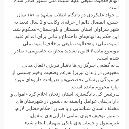
اتهام فعالیت تبلیغی علیه امنیت ملی کشور صادر شده
است.
ــ جواد علیکردی در دادگاه انقلاب مشهد به «۱۸ سال
حبس، انفصال دائم از حرفه‌ی وکالت و 2 سال تبعید به
شهر سراوان استان سیستان و بلوچستان» محکوم شد.
این حکم به اتهام‌های «اجتماع و تبانی برای اقدام علیه
امنیت ملی» و «فعالیت تبلیغی برخلاف امنیت ملی
موضوع ماده ۴ قانون تشدید مجازات جاسوسی» صادر
شده است.
ــ به گفته‌ی خبرگزاری‌ها یاشار تبریزی (فعال مدنی
محبوس در زندان تبریز) به‌رغم وضعیت وخیم جسمی از
«رسیدگی پزشکی تخصصی» و «دریافت داروهای مورد
نیاز» محروم مانده است.
ــ رئیس کل دادگستری استان زنجان اعلام کرد «اموال و
دارایی‌های‌ عوامل وابسته به دشمن در شهرستان‌های
مختلف استان شناسایی‌ و با صدور احکام قضایی لازم،
دستور توقیف فوری تمامی دارایی‌های منقول،
غیرمنقول و حساب‌های بانکی متهمان انجام شد».