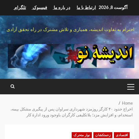
Ski
آگوست 8, 2026
ارتباط با ما
در باره ما
فیسبوک
تلگرام
t
conten
احترام به تفاوت اندیشه، همیاری و تلاش مشترک در راه تحقق آزادی
PRIMARY
MENU
Home
اخراج حدود ۴۰ کارگر روزمزد شهرداری سراوان پس از پیگیری مشکل بیمه،
استخدام، و افزایش مزد؛ بلاتکلیفی کارگران باوجود ورود ادارهٔ کار
اقتصادی
زحمتکشان
نوار متحرک