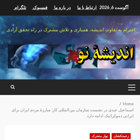
Ski
آگوست 6, 2026
ارتباط با ما
در باره ما
فیسبوک
تلگرام
t
conten
احترام به تفاوت اندیشه، همیاری و تلاش مشترک در راه تحقق آزادی
PRIMARY
MENU
Home
اسماعیل عبدی در نشست سازمان بین‌المللی کار:‌ مبارزهٔ مردم ایران برای
ایرانی دموکراتیک ادامه دارد
زحمتکشان
نوار متحرک