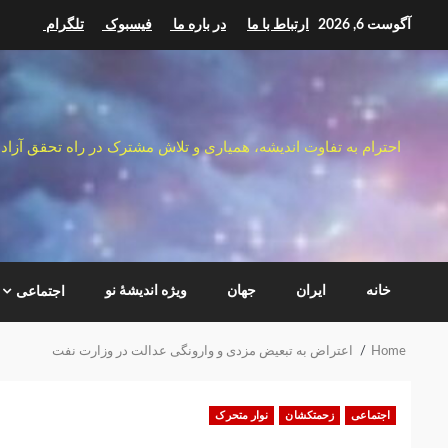
Ski
آگوست 6, 2026
ارتباط با ما
در باره ما
فیسبوک
تلگرام
t
conten
احترام به تفاوت اندیشه، همیاری و تلاش مشترک در راه تحقق آزاد
خانه
ایران
جهان
ویژه اندیشهٔ نو
اجتماعی
Home
اعتراض به تبعیض مزدی و وارونگی عدالت در وزارت نفت
اجتماعی
زحمتکشان
نوار متحرک