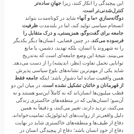
این پیچیدگی ‏را انکار کنند، زیرا
جهانِ ساده‌تر
کنترل‌‌شدنی‌تر است
.‏
دوگانه‌سازیِ «ما و آنها»
‏‎ ‎شاید در کوتاه‌مدت بتواند
انسجام سیاسی تولید کند، اما در بلندمدت
ظرفیت
جامعه برای گفت‌وگو، ‏همزیستی، و درک متقابل را
فرسوده می‌کند.
در چنین فضایی، انسان‌ها دیگر یکدیگر
را نه شهروند یا انسان، بلکه تهدید، دشمن، یا مانع
می‌بینند. نتیجهٔ این وضع جامعه‌ای است که به‌تدریج
توانایی تحمل تفاوت (نظر، اندیشه) را از دست می‌دهد.‏
شاید یکی از مهم‌ترین نشانه‌های بلوغ سیاسی پذیرش
همین واقعیت ساده اما دشوار باشد: اینکه
جامعه فقط
از قهرمانان و ‏خائنان تشکیل نشده است.
در میان این دو
قطب میلیون‌ها انسان‌اند که نه کاملاً این‌سو هستند و نه
آن‌سو؛ انسان‌هایی که ‏در منطقه‌های خاکستری زندگی
می‌کنند، تردید دارند، تغییر می‌کنند، و دقیقاً به همین
دلیل واقعی‌تر از روایت‌های ‏ایدئولوژیک‌ تمامیت‌خواه‌اند.‏
دفاع از طیف‌ها و منطقه‌های خاکستری شاید در نهایت
دفاع از خودِ انسان باشد؛ دفاع از پیچیدگی انسان در