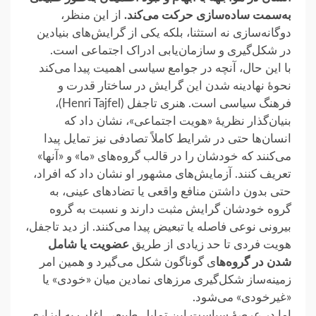
به‌سمت ساده‌سازی حرکت می‌کند.
از این منظر،
دوگانه‌سازی نه استثنا، بلکه یکی از گرایش‌های بنیادین
در ‏شکل‌گیری و سازمان‌یابی ادراک اجتماعی است.‏
با این حال، آنچه در جوامع سیاسی اهمیت پیدا می‌کند
نحوهٔ نهادینه‌ شدن این گرایش در ساختار قدرت و
فرهنگ سیاسی است. ‏هنری تاجفل ‏‎(Henri Tajfel)‎،
بنیان‌گذار نظریهٔ ‏‎»‎هویت اجتماعی»، نشان داد که
انسان‌ها حتی در شرایط کاملاً تصادفی ‏نیز تمایل پیدا
‎تعریف کنند. آزمایش‌های مشهور او نشان داد که افراد،
حتی بدون ‏داشتن منافع واقعی یا تضادهای عینی، به
گروه خودشان گرایش مثبت دارند و نسبت به گروه
بیرونی نوعی فاصله یا تبعیض پیدا ‏می‌کنند. از دید تاجفل،
هویت فردی تا حد زیادی از طریق
عضویت یا شامل
شدن در گروه‌ها
ی گوناگون شکل می‌گیرد و همین امر
زمینه‌ساز ‏شکل‌گیری مرزهای نمادین میان «خودی» یا
«غیر‌خودی»‏‎ ‎می‌شود.‏
اما در عرصهٔ سیاست این تمایل طبیعی اغلب به ابزاری