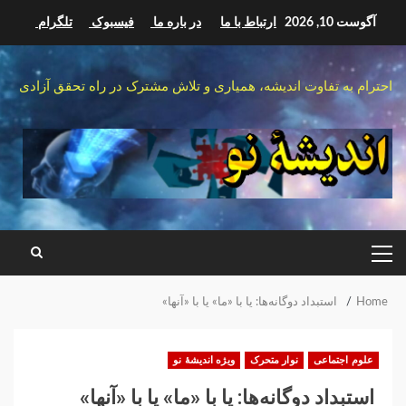
Ski
آگوست 10, 2026
ارتباط با ما
در باره ما
فیسبوک
تلگرام
t
conten
احترام به تفاوت اندیشه، همیاری و تلاش مشترک در راه تحقق آزادی
PRIMARY
MENU
Home
‏ استبداد دوگانه‌ها: یا با «‌ما» یا با «آنها‌»‏
علوم اجتماعی
نوار متحرک
ویژه اندیشهٔ نو
‏ استبداد دوگانه‌ها: یا با «‌ما» یا با «آنها‌»‏