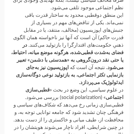
صرفاً مخالف سیاسی نیست، بلکه تهدیدی وجودی ‏برای
نظم اجتماعی موجود تلقی می‌شود.‏
این منطق دوقطبی محدود به ساختار قدرت باقی
نمی‌ماند. یکی از تناقض‌های مهم در بسیاری از
جنبش‌های اپوزیسیون (مخالف،‌ منتقد، یا در مقابل
قدرت حاکم) آن ‏است که آنها نیز ناخواسته همان الگوی
ذهنیِ حکومت‌های اقتدارگرا را بازتولید می‌کنند.
در
فضای به‌شدت قطبی‌شده، هرگونه ‏موضع میانه، احتیاط،
یا حتی نقد درون‌گروهی به «همدستی با دشمن» تعبیر
می‌شود.
نتیجه آن است که
اپوزیسیون نیز ‏به‌جای
بازنمایی تکثر اجتماعی، به بازتولید نوعی دوگانه‌سازی
ایدئولوژیک می‌پردازد.‏
در علوم سیاسی، این وضع در بحث «
قطبی‌سازی
اجتماعی
» (social polarization) ‎بررسی می‌شود.
قطبی‌سازی ‏زمانی رخ می‌دهد که شکاف‌های سیاسی و
فرهنگی چنان تشدید شود که جامعه توانایی توجه به، و
محافظت از، طیف میانی و خاکستری را ‏از دست بدهد.
در چنین شرایطی، افراد ناچار می‌شوند هویتشان را در