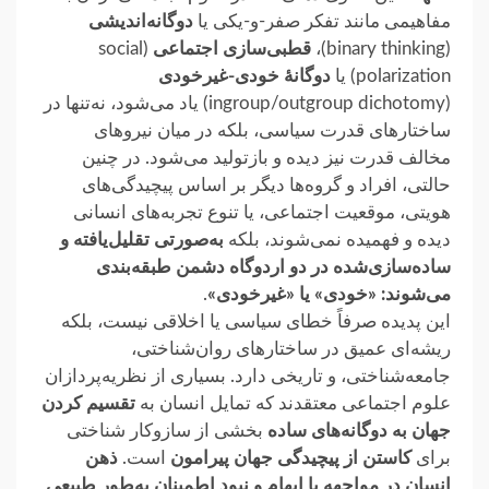
مفاهیمی مانند تفکر صفر-و-یکی یا
دوگانه‌اندیشی
(‎binary thinking)،
قطبی‌سازی اجتماعی
‏ (social
polarization) ‎یا
دوگانهٔ خودی-غیرخودی
(ingroup/outgroup dichotomy) ‎یاد می‌شود، نه‌تنها در
ساختارهای قدرت سیاسی، ‏بلکه در میان نیروهای
مخالف قدرت نیز دیده و بازتولید می‌شود.‏ در چنین
حالتی، افراد و گروه‌ها دیگر بر اساس پیچیدگی‌های
هویتی، موقعیت اجتماعی، یا تنوع تجربه‌های انسانی
دیده و فهمیده ‏نمی‌شوند، بلکه
به‌صورتی تقلیل‌یافته و
ساده‌سازی‌شده در دو اردوگاه دشمن طبقه‌بندی
می‌شوند:
«خودی» یا «غیر‌خودی»
.‏
این پدیده صرفاً خطای سیاسی یا اخلاقی نیست، بلکه
ریشه‌ای عمیق در ساختارهای روان‌شناختی،
جامعه‌شناختی، و ‏تاریخی دارد. بسیاری از نظریه‌پردازان
علوم اجتماعی معتقدند که تمایل انسان به
تقسیم کردن
جهان به دوگانه‌های ساده
بخشی از ‏سازوکار شناختی
برای
کاستن از پیچیدگی جهان پیرامون
است.
ذهن
انسان در مواجهه با ابهام و نبود اطمینان به‌طور ‏طبیعی