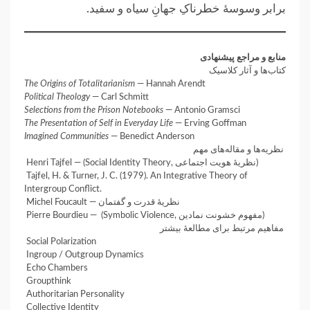
برابر وسوسهٔ خطرناکِ ‏جهانِ سیاه‌ و سفید.‏
‏منابع و مراجع پیشنهادی
‏کتاب‌ها و آثار کلاسیک
The Origins of Totalitarianism
— Hannah Arendt
Political Theology
— Carl Schmitt
Selections from the Prison Notebooks
— Antonio Gramsci
The Presentation of Self in Everyday Life
— Erving Goffman
Imagined Communities
— Benedict Anderson
‏ نظریه‌ها و مقاله‌های مهم
‎ Henri Tajfel — ‎(Social Identity Theory, نظریهٔ هویت اجتماعی‏‎)‎
‎ Tajfel, H. & Turner, J. C. (1979). An Integrative Theory of
Intergroup Conflict.‎
‎ Michel Foucault — ‎نظریهٔ قدرت و گفتمان
‎ Pierre Bourdieu — ‎ ‏‎(Symbolic Violence, مفهوم خشونت نمادین)‎
‏ مفاهیم مرتبط برای مطالعهٔ بیشتر
‎ Social Polarization
‎ Ingroup / Outgroup Dynamics
‎ Echo Chambers
‎ Groupthink
‎ Authoritarian Personality
‎ Collective Identity