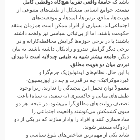
باشد که
جامعهٔ واقعی تقریباً هیچ‌گاه دوقطبی کامل
نیست
. جوامع ‏انسانی متشکل از طیف‌های متنوعی از
هویت‌ها، منافع، ترس‌ها، امیدها، و موقعیت‌های
اجتماعی‌اند. بسیاری از افراد ممکن ‏است هم‌زمان منتقد
حکومت باشند، اما از بی‌ثباتی سیاسی نیز واهمه داشته
باشند؛ یا در برخی حوزه‌ها گرایش محافظه‌کارانه و ‏در
برخی دیگر گرایش تندرو و رادیکال داشته باشند. به بیان
دیگر،
جامعه بیشتر شبیه به طیفی چندلایه است تا میدان
نبردی میان ‏دو هویت مطلق.‏
با این حال، نظام‌های ایدئولوژیک جزم‌گرا و
غیردموکراتیک- چه در قدرت و چه در اپوزیسیون-
معمولاً توان تحمل این پیچیدگی را ندارند، زیرا وجود
‏طیف‌های میانی و خاکستری (نه سفید، نه سیاه) باعث
تضعیف روایت‌های مطلق‌گرا می‌شود. در نتیجه، هر دو
سوی کشمکش می‌کوشند واقعیت اجتماعی را
‏ساده‌سازی کنند و افراد را وادار سازند که در یکی از دو
اردوگاه مستقر شوند.‏
شاید یکی از مهم‌ترین شاخص‌های بلوغ سیاسی و