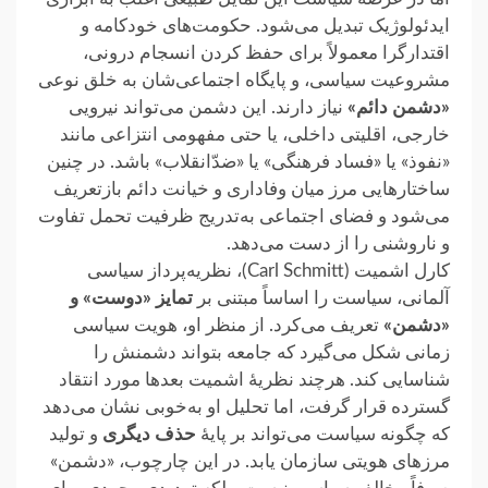
ایدئولوژیک تبدیل می‌شود. حکومت‌های خودکامه و
اقتدارگرا معمولاً ‏برای حفظ کردن انسجام درونی،
مشروعیت سیاسی، و پایگاه اجتماعی‌شان به خلق نوعی
نیاز دارند. این دشمن می‌تواند ‏نیرویی
خارجی، اقلیتی داخلی، یا حتی مفهومی انتزاعی مانند
«نفوذ» یا «فساد فرهنگی» یا «ضدّانقلاب» باشد. در ‏چنین
ساختارهایی مرز میان وفاداری و خیانت دائم بازتعریف
می‌شود و فضای اجتماعی به‌تدریج ظرفیت تحمل تفاوت
و ‏ناروشنی را از دست می‌دهد.‏
کارل اشمیت ‏‎(Carl Schmitt)‎، نظریه‌پرداز سیاسی
آلمانی، سیاست را اساساً مبتنی بر
تمایز «دوست» و
«دشمن»
تعریف ‏می‌کرد. از منظر او، هویت سیاسی
زمانی شکل می‌گیرد که جامعه بتواند دشمنش را
شناسایی کند. هرچند نظریهٔ ‏اشمیت بعدها مورد انتقاد
گسترده قرار گرفت، اما تحلیل او به‌خوبی نشان می‌دهد
که چگونه سیاست می‌تواند بر پایهٔ‌
حذف ‏دیگری
و تولید
مرزهای هویتی سازمان یابد. در این چارچوب، «دشمن»