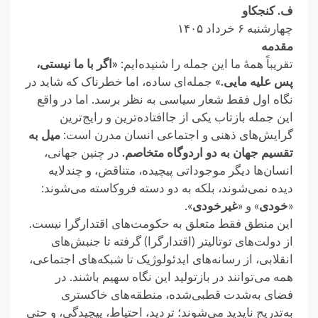
ف. کنجکاو
چهارشنبه ۶ خرداد ۱۴۰۵
مقدمه
تقریباً همهٔ ما این جمله را شنیده‌ایم:‏
‏«اگر با ما نیستی،
پس علیه مایی.»‏
جمله‌ای ساده، اما خطرناک که شاید در
نگاه اول فقط شعار سیاسی به نظر برسد. اما در واقع
این جمله بازتاب یکی از ‏جاافتاده‌ترین و رایج‌ترین
گرایش‌های ذهنی و اجتماعی انسان مدرن است:
میل به
تقسیم جهان به دو اردوگاه متخاصم.
در چنین جهانی،
‏انسان‌ها دیگر موجوداتی پیچیده، متناقض، و چندلایه
دیده نمی‌شوند، بلکه به دو دسته فروکاسته می‌شوند:
«
خودی
» و ‏‏«
غیر‌خودی
».‏
این منطق فقط متعلق به حکومت‌های اقتدارگرا نیست.
از دولت‌های توتالیتر (اقتدارگرا) گرفته تا جنبش‌های
انقلابی، از رسانه‌های ‏ایدئولوژیک تا شبکه‌های اجتماعی،
همه می‌توانند در بازتولید این نگاه سهیم باشند. در
فضای به‌شدت قطبی‌شده، منطقه‌های ‏خاکستری
به‌تدریج ناپدید می‌شوند؛ تردید، احتیاط، پیچیدگی، و حتی