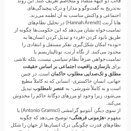
قالب دو جبههٔ متضاد و متخاصم تعریف کنند. این روند
به‌تدریج ‏به گفت‌وگو و مدارا و درک پیچیدگی‌های
اجتماعی و واکنش مناسب به آن لطمه می‌زند.‏
هانا آرنت (Hannah Arendt) ‎در تحلیل نظام‌های
تمامیت‌خواه نشان می‌دهد که این حکومت‌ها چگونه از
طریق نابود کردن «فرد» ‏و تبدیل کردن انسان‌ها به
«توده» امکان شکل‌گیری تفکر مستقل و انتقادی را
محدود می‌کنند. از نگاه آرنت، توتالیتاریسم یا
تمامیت‌خواهی صرفاً نظام ‏سیاسی نیست، بلکه تلاشی
برای
بازسازی واقعیت اجتماعی بر اساس حقیقت
مطلق و تک‌صدایی مطلوب حاکمان
است. در چنین
جهانی، ‏انسانِ خاکستری- انسانی که نه کاملاً مطیع
است و نه کاملاً شورشی- به
عنصر نامطلوب
تبدیل
می‌شود، زیرا وجود او ‏مرزهای دوگانهٔ حاکم را مخدوش
می‌کند.‏
از سوی دیگر، آنتونیو گرامشی ‏‎(Antonio Gramsci)‎‏ با
مفهوم «
هژمونی فرهنگی
» توضیح می‌دهد که چگونه
نظام‌های ‏قدرت چگونگی درک انسان‌ها از جهان را شکل