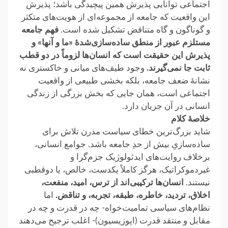
اجتماعی توانایی پذیرش همین پیچیدگی باشد؛ پذیرش
این واقعیت که جامعه ‏از مجموعه‌ای از هویت‌های متکثر
و گوناگون و گاه متناقض تشکیل شده است.
فهم جامعه
مستلزم عبور از منطق ساده‌سازی‌شدهٔ «ما و ‏آنها» و
پذیرش این حقیقت است که انسان‌ها لزوماً در دو قطب
ثابت جا نمی‌گیرند.
وجود طیف‌های میانی و خاکستری نه
نشانهٔ ‏ضعف جامعه، بلکه بخشی طبیعی از واقعیت
اجتماعی‌ است، همان جایی که بخش بزرگی از زندگی
انسانی در آن جریان دارد.‏
خلاصهٔ کلام
شاید بزرگ‌ترین خطای سیاست مدرن تلاش برای
ساده‌سازیِ بیش از حدِ جامعه باشد. جوامع انسانی،
برخلاف روایت‌های ‏ایدئولوژیک جزم‌گرا و
غیردموکراتیک، هرگز کاملاً یکدست، خالص، یا دوقطبی
نیستند.
انسان‌ها ترکیبی‌اند از ترس، امید، منفعت،
اخلاق، تردید، ‏خاطره، طبقه، تجربه، و تناقض.
اما
نظام‌های سیاسی تمامیت‌خواه- چه در قدرت و چه در
مقابل و منتقد قدرت (اپوزیسیون)- اغلب ترجیح می‌دهند