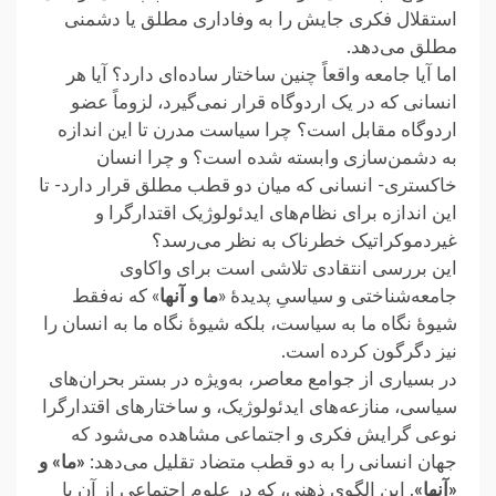
استقلال فکری جایش را به وفاداری مطلق یا دشمنی
‏مطلق می‌دهد.‏
اما آیا جامعه واقعاً چنین ساختار ساده‌ای دارد؟ آیا هر
انسانی که در یک اردوگاه قرار نمی‌گیرد، لزوماً عضو
اردوگاه مقابل ‏است؟ چرا سیاست مدرن تا این اندازه
به دشمن‌سازی وابسته شده است؟ و چرا انسان
خاکستری- انسانی که میان دو قطب ‏مطلق قرار دارد- تا
این اندازه برای نظام‌های ایدئولوژیک اقتدارگرا و
غیردموکراتیک خطرناک به نظر می‌رسد؟
این بررسی انتقادی تلاشی است برای واکاوی
جامعه‌شناختی و سیاسیِ پدیدهٔ «
ما و آنها
» که نه‌فقط
شیوهٔ نگاه ما به سیاست، ‏بلکه شیوهٔ نگاه ما به انسان را
نیز دگرگون کرده است.‏
در بسیاری از جوامع معاصر، به‌ویژه در بستر بحران‌های
سیاسی، منازعه‌های ایدئولوژیک، و ساختارهای اقتدارگرا
نوعی ‏گرایش فکری و اجتماعی مشاهده می‌شود که
جهان انسانی را به دو قطب متضاد تقلیل می‌دهد:
«ما» و
«آنها»
. این الگوی ‏ذهنی، که در علوم اجتماعی از آن با