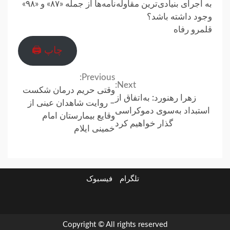
به اجرای بنیادی‌ترین مقاوله‌نامه‌ها از جمله «۸۷» و «۹۸»
وجود داشته باشد؟
قلمرو رفاه
چاپ 🖨
Previous:
Continue
Next:
وقتی حریم درمان شکست
زهرا رهنورد: به‌اتفاق از
Reading
– روایت شاهدان عینی از
استبداد به‌سوی دموکراسی
وقایع بیمارستان امام
گذار خواهیم کرد
خمینی ایلام
تلگرام
فیسبوک
ارتباط
در
فیسبوک
تلگرام
با
باره
ما
ما
Copyright © All rights reserved