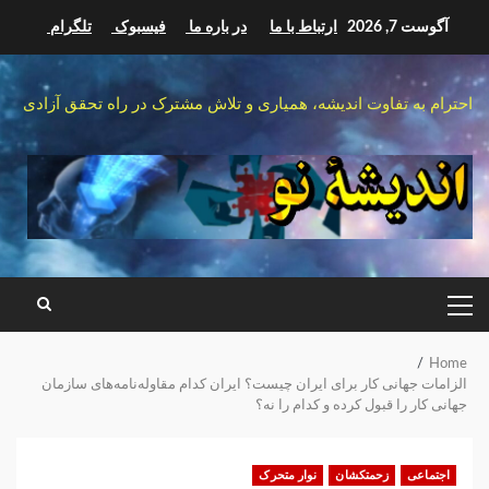
Ski
آگوست 7, 2026
ارتباط با ما
در باره ما
فیسبوک
تلگرام
t
conten
احترام به تفاوت اندیشه، همیاری و تلاش مشترک در راه تحقق آزادی
PRIMARY
MENU
Home
الزامات جهانی کار برای ایران چیست؟ ایران کدام مقاوله‌نامه‌های سازمان
جهانی کار را قبول کرده و کدام را نه؟
اجتماعی
زحمتکشان
نوار متحرک