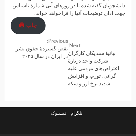
دانشجویان گفته شده تا در روزهای آتی شمارهٔ ناشناس
جهت ادای توضیحات آنها را فراخواهد خواند.
چاپ 🖨
Previous:
Continue
Next:
نقض گستردهٔ حقوق بشر
بیانیهٔ سندیکای کارگران
Reading
در ایران در سال ۲۰۲۵
شرکت واحد دربارهٔ
اعتراض‌های مردمی علیه
گرانی، تورم، و افزایش
شدید نرخ ارز و سکه
تلگرام
فیسبوک
ارتباط
در
فیسبوک
تلگرام
با
باره