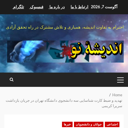
Ski
آگوست 7, 2026
ارتباط با ما
در باره ما
فیسبوک
تلگرام
t
conten
احترام به تفاوت اندیشه، همیاری و تلاش مشترک در راه تحقق آزادی
PRIMARY
MENU
Home
تهدید و ضبط کارت شناسایی سه دانشجوی دانشگاه تهران در جریان بازداشت
سریرا کریمی
اجتماعی
جوانان و دانشجویان
خبرها