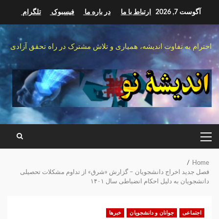
Ski
آگوست 7, 2026
ارتباط با ما
در باره ما
فیسبوک
تلگرام
t
conten
احترام به تفاوت اندیشه، همیاری و تلاش مشترک در راه تحقق آزادی
PRIMARY
MENU
Home
فصل جدید اخراج دانشجویان – گزارش «شرق» از تداوم مشکلات تحصیلی
دانشجویان به دلیل احکام انضباطی سال ۱۴۰۱
اجتماعی
جوانان و دانشجویان
خبرها