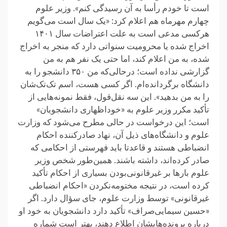
است تا خودم رأسا به آن رسیدگی کنم». وزیر علوم
چهارم مهرماه هم اعلام کرد: «یک سال است می‌گویم‌
هر‌کسی مدعی است به علت اعتراضات سال ۱۴۰۱
اخراج شده یا محرومیت سنواتی دارد که منجر به اخراج
شده، به من اعلام کند، اما حتی یک نفر هم به من
گزارشی نداده است؛ در‌حالی‌که من ۳۵۰ دانشجو را به
دانشگاه برگردانده‌ام. اگر کسی هست، اسم تک‌تک‌شان
را به من بدهید». این سه نقل‌قول، فقط نمونه‌هایی از
تأکید مکرر وزیر علوم به «خوداظهاری دانشجویان»
است؛ این درخواست در حالی مطرح می‌شود که وزارت
علوم و دانشگاه‌های ذیل آن، نهاد صادرکننده احکام
انضباطی هستند و قاعدتا باید فهرستی از احکامی که
صادر کرده‌اند، داشته باشند. همین‌طور شخص وزیر
علوم‌ بارها بر غیرقانونی‌بودن بسیاری از احکام تأکید
کرده است، در نتیجه مختومه‌نکردن «احکام انضباطی
غیرقانونی» توسط وزارت علوم، جای سؤال دارد. اگر
«حسین سیمایی‌صراف» تأکید دارد‌ دانشجویان به خود او
درباره پرونده‌هایشان اطلاع دهند، بهتر است شماره‌