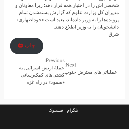
شخصی‌اش را در اختیار همه قرار دهد؛ زیرا معاونان و
مدیران کل وزارت علوم که گزارش بسته‌شدن تمام
پرونده‌ها را به وزیر داده‌اند، بعید است «خوداظهاری»
دانشجویان را به وزیر اطلاع دهند.
شرق
چاپ 🖨
Previous:
Continue
Next:
حملهٔ ارتش اسرائیل به
عملیاتی‌های معترض جنوب
Reading
کشتی‌های کمک‌رسانی
«صمود» در راه غزه
تلگرام
فیسبوک
ارتباط
در
فیسبوک
تلگرام
با
باره