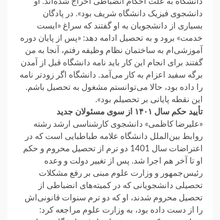
دانشگاه به علت احکام انضباطی اخراج شده‌اند. او
دانشجوی فیزیک دانشگاه شریف بود». در پادگان
بسیاری از دانشجویان به او گفتند که سراغ «ایست
خدمت» برود و به تحصیل ادامه دهد: «پس از پایان دوره‌
آموزشی‌ام به ساختمان نظام وظیفه رفتم، آنجا به من
گفتند برای انجام این کار باید نامه دانشگاه قبل از آمدن
برگه سفید اعزام به کار می‌آمد. دانشگاه اگر زودتر نامه
را داده بود، حالا می‌توانستم مشغول به تحصیل باشم.
این نقطه پایانی بر تحصیلم بود».
تأیید حکم سال ۱۴۰۱ از سوی مسئولان جدید
«علیرضا کاظمی» دانشجوی کارشناسی ارشد رشته
روابط بین‌الملل دانشگاه علامه طباطبایی است که در
اعتراضات سال 1401 دو ترم از تحصیل محروم و حکم
او تا آخر هم اجرا شد. پس از تغییر دولت و وعده
رئیس‌جمهور و وزارت علوم مبنی بر رفع مشکلات
تحصیلی دانشجویانی که در کمیته‌های انضباطی از
تحصیل محروم شدند، او که دو ترم سنوات قانونی‌اش
را از دست داده بود، به وزارت علوم مراجعه کرد: