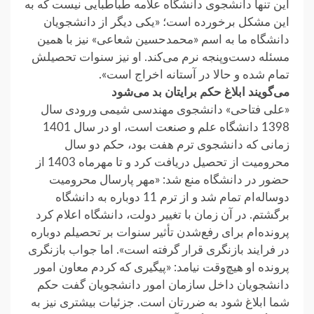
این تنها دانشجوی دانشگاه علامه طباطبایی نیست که به
این مشکل برخورده است؛ «یکی دیگر از دانشجویان
دانشگاه ما به اسم «محمدحسین شعاعی» نیز با همین
مسئله دست‌و‌پنجه نرم می‌کند. او نیز سنوات تحصیلش
تمام شده و حالا در آستانه اخراج است».
می‌گویند ابلاغ حکم برایتان بد می‌شود
«علی فتاحی» دانشجوی مهندسی شیمی ورودی سال
1398 دانشگاه علم و صنعت است، او در سال 1401
زمانی که دانشجوی ترم هفت بود، حکم دو سال
محرومیت از تحصیل دریافت کرد و تا مهرماه 1403 از
حضور در دانشگاه منع شد: «مهر پارسال محرومیت
دو‌ساله‌ام تمام شد و از ترم 11 دوباره به دانشگاه
برگشتم. در آن زمان با تغییر دولت، دانشگاه اعلام کرد
پرونده‌ام برای رفع‌شدن تأثیر سنوات بر تحصیلم دوباره
در فرایند بازنگری قرار گرفته است». اما جواب بازنگری
پرونده او هیچ‌وقت نیامد: «پیگیری که کردم معاون امور
دانشجویان داخل سازمان امور دانشجویان گفت حکم
شما ابلاغ شود به ضررتان است. جزئیات بیشتری نیز به