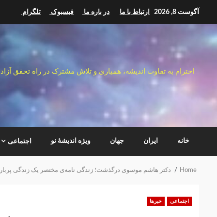
Ski
آگوست 8, 2026
ارتباط با ما
در باره ما
فیسبوک
تلگرام
t
conten
احترام به تفاوت اندیشه، همیاری و تلاش مشترک در راه تحقق آزاد
خانه
ایران
جهان
ویژه اندیشهٔ نو
اجتماعی
Home
دکتر هاشم موسوی درگذشت؛ زندگی نامه‌ی مختصر یک زندگی پربار
اجتماعی
خبرها