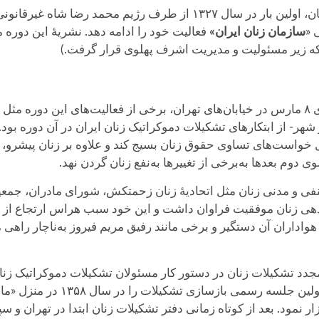
 «
سازمان زنان ایران»
فعالیت خود را ادامه دهد. نشریهٔ این دوره 
تا پیش از کودتای ۱۳۳۲، به‌غیر از برگزاری جشن‌های ۸ مارس در خیابان‌های تهران، برخی از 
 شهر- از ابتکارهای تشکیلات دموکراتیک زنان ایران در آن دوره بود.
ل خواست‌های تساوی حقوق زنان بسیج کند و علاوه بر زنان پیشرو، 
 دوم بعدها به‌برخی از تغییرها به‌نفع زنان گردن نهد.
 صنفی و مدنی زنان مثل اتحادیهٔ زنان زحمتکش، شورای مادران، جم
هی زنان موفقیت فراوان داشت و این خود سبب هراس ارتجاع از ن
ب ۱۳۵۷ در ایران بازسازی مجدد تشکیلات زنان در دستور کار مسئولان تشکیلات دموک
پس از بازگشت خود از مهاجرت اجبا
و جوان و نیز زنان کارگر و زحمتکش(۱) برگزار نمود. بعد از کوتاه زمانی دفتر تشکیلات زنان