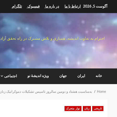
Ski
آگوست 5, 2026
ارتباط با ما
در باره ما
فیسبوک
تلگرام
t
conten
احترام به تفاوت اندیشه، همیاری و تلاش مشترک در راه تحقق آزاد
خانه
ایران
جهان
ویژه اندیشهٔ نو
اجتماعی
Home
به‌مناسبت هشتاد و دومین سالروز تاسیس تشکیلات دموکراتیک زنان ایر
تاریخی
زنان
نوار متحرک