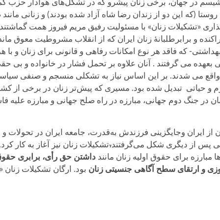
شاه در سال ۱۳۲۰ و شکست فاشیسم در جهان، برخی زنان پیشرو که در تشکل‌های هواد
ستا (که این دو از زندان رضا شاه آزاد شده بودند) و زنانی مانند
گذاری «تشکیلات زنان» با مسئولیت رفیق مریم فیروز همت گماشتند، 
اکنده و برابرطلبانهٔ زنان ایران که از انقلاب مشروطیت معوق ماند
بهداشتی- که فاقد هر نوع امکانات رفاهی و قانونی برای زنان و با ه
 بعهده می گرفتند . آنان علاوه بر تحمل فشار در خانواده و بی 
 واقع می شدند. بر این اساس نیاز به تشکلی منسجم و صنفی سیاس
م و حیاتی تبدیل شده بود. مسیری که پیش‌تر زنان در برخی از کش
ان در جنگ دوم جهانی، مبارزه در راه صلح جهانی و مبارزه علیه ف
 از ایران وجایگزینی فرزندش به‌قدرت، جامعه ایران در تحولات و
کی پس از دیگری شکل می‌گرفتند
،
تشکیلات زنان نیز آغاز به کار کرد
‌ها مبارزه برای حقوق اولیه زنان مانند
داشتن حق رأی، برابری حقوق ز
آموزی و ارتقای سطح آگاهی جنسیتی زنان
بود. ارگان تشکیلات زنان «