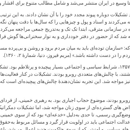
ا وسیع در ایران منتشر می‌شد و شامل مطالب متنوع برای اقشار و
 تشکیلات دوباره پیوند مجدد خود را با آن نشان دادند. به این ترتی
 می‌کردند و اسناد و پول و چیزهایی را که سال‌ها با دقت پنهان نگه
ه در سازمانی مترقی، ابتدا تک تک و به‌تدریج جمعی مراجعه می‌کردن
ه شد که از حضور در دفتر خودداری و به نوار سخنرانی‌ها گوش فرا 
«سازمان توده‌ای باید به میان مردم برود و روشن و بی‌پرده مسائل ر
ا در دست داشته باشد.» (مریم فیروز، دنیا، شمارهٔ ۲، ۱۳۶۰).
در دورهٔ کوتاه پس از پیروزی انقلاب ایران در سال ۱۳۵۷، شرایط سیاسی و اجتماعی بسیار پیچید
تند، با چالش‌های متعددی روبرو بودند. تشکیلات در کنار فعالیت‌
ی نیز مواجه شد. این تجربه نشان‌دهندهٔ چالش‌های پیچیده‌ای است 
 روبرو بودند، موضوع حجاب اجباری بود. به رهبری خمینی، از فردا
تراض های گسترده‌ای از سوی زنان مواجه شد، اما تشکیلات دمکراتی
ضع‌گیری رسمی، تا حدی به‌دلیل «خدعه‌ای» بود که از سوی خمینی 
ی عدالت اجتماعی باید در اولویت قرار گیرد و مسائل مربوط به‌حقوق
شارهای سیاسی و امنیتی که از سوی حاکمیت جدید اعمال می‌شد، باع