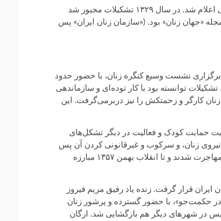
همزمان با گسترش فعالیت تشکیلات دموکراتیک زنان، اولین بار در سال ۱۳۲۷ از طرف رژیم محمد رضا شاه غیرقانونی اعلام شد. در سال ۱۳۲۹ تشکیلات مجبور شد
مجله «جهان زنان» بود. («سازمان زنان ایران» پس
فعالیت‌های این دوره مثل برگزاری نشست وسیع کنگره زنان، با حضور حدود
 تشکیلات توانسته بود با کار توده‌ای و سازماندهی
زنان کارگر و زحمتکش را نیز دربرمی‌گرفت. این
عیت حمایت کودک و فعالیت در دیگر تشکل‌های
یروی زنان، و سرکوب و غیرقانونی کردن آن پس
از کودتای ۲۸ مرداد ۱۳۳۲ گردید. بسیاری از اعضا و هواداران آن دستگیر و برخی مانند رفیق مریم فیروز به‌ناچار راهی مهاجرت شدند و تا انقلاب بهمن ۱۳۵۷ مبارزه
راتیک زنان ایران قرار گرفت. زنده یاد رفیق مریم فیروز
ری به ایران، اولین جلسه رسمی بازسازی تشکیلات را در سال ۱۳۵۸ در منزل «مادر حکمت‌جو»، با حضور گسترده و پرشور زنان
 ابتدا در تهران و سپس در شهرهای دیگر هم بازگشایی شد. ارگان