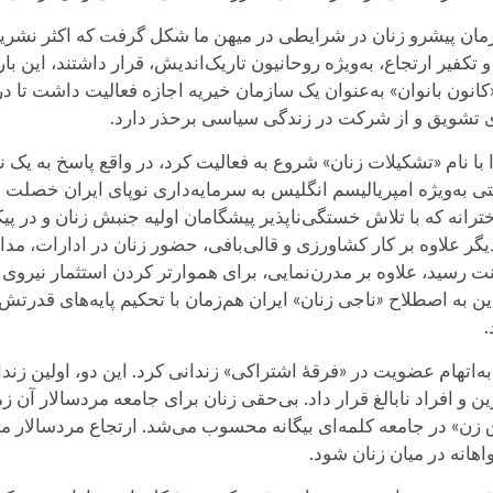
تاسیس یک سازمان پیشرو زنان در شرایطی در میهن ما شکل گرفت که اکثر 
تکفیر ارتجاع، به‌ویژه روحانیون تاریک‌اندیش، قرار داشتند، این 
«کانون بانوان» به‌عنوان یک سازمان خیریه اجازه فعالیت داشت تا د
پزی تشویق و از شرکت در زندگی سیاسی برحذر دارد.
با نام «تشکیلات زنان» شروع به فعالیت کرد، در واقع پاسخ به یک نی
تی به‌ویژه امپریالیسم انگلیس به سرمایه‌داری نوپای ایران خصلت 
رانه که با تلاش خستگی‌ناپذیر پیشگامان اولیه جنبش زنان و در پیک
ر علاوه بر کار کشاورزی و قالی‌‌بافی، حضور زنان در ادارات، مدار
د. پهلوی اول که در سال ۱۳۰۴ به سلطنت رسید، علاوه بر مدرن‌نمایی، برای هموارتر کردن
«
ناجی زنان» ایران هم‌زمان با تحکیم پایه‌های قدرتش
.
اتهام عضویت در «فرقهٔ اشتراکی» زندانی کرد. این دو، اولین زندا
هجورین و افراد نابالغ قرار داد. بی‌حقی زنان برای جامعه مردسالار آ
زن» در جامعه کلمه‌ای بیگانه محسوب می‌شد. ارتجاع مردسالار مثل
اهانه در میان زنان شود.