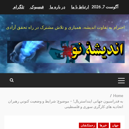
Ski
آگوست 7, 2026
ارتباط با ما
در باره ما
فیسبوک
تلگرام
t
conten
احترام به تفاوت اندیشه، همیاری و تلاش مشترک در راه تحقق آزادی
PRIMARY
MENU
Home
به فدراسیون جهانی اینداستریال! – موضوع: شرايط و وضعیت كنوني رهبران
اتحادیه های کارگری سوری و فلسطینی
جهان
خبرها
زحمتکشان