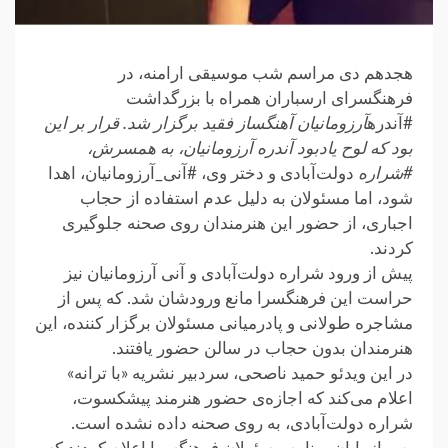
هجدهم دی مراسم شب موسیقی ارامنه، در
فرهنگسرای ارسباران همراه با بزرگداشت
#آندره
آرزومانیان آهنگساز فقید برگزار شد. قرار بر این
بود که لوح یادبود آندره آرزومانیان، به همسرش،
#شراره
دولت‌آبادی و دختر وی، #آنی_آرزومانیان، اهدا
شود، اما مسئولان به دلیل عدم استفاده از حجاب
اجباری، از حضور این هنرمندان روی صحنه جلوگیری
کردند.
پیش از ورود شراره دولت‌آبادی و آنی آرزومانیان نیز
حراست این فرهنگسرا مانع ورودشان شد. که پس از
مشاجره طولانی و پادرمیانی مسئولان برگزار کننده، این
هنرمندان بدون حجاب در سالن حضور یافتند.
در این ویدئو حمید ناصحی، سردبیر نشریه «با ترانه»
اعلام می‌کند که اجازه‌ی حضور هنرمند پیشکسوت،
شراره دولت‌آبادی، به روی صحنه داده نشده است.