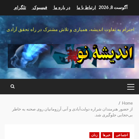
Ski
آگوست 8, 2026
ارتباط با ما
در باره ما
فیسبوک
تلگرام
t
conten
احترام به تفاوت اندیشه، همیاری و تلاش مشترک در راه تحقق آزادی
PRIMARY
MENU
Home
از حضور هنرمندان شراره دولت‌آبادی و آنی آرزومانیان روی صحنه به خاطر
بی‌حجابی جلوگیری شد.
اجتماعی
خبرها
زنان