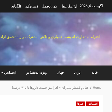
Ski
آگوست 6, 2026
ارتباط با ما
در باره ما
فیسبوک
تلگرام
t
conten
احترام به تفاوت اندیشه، همیاری و تلاش مشترک در راه تحقق آزاد
خانه
ایران
جهان
ویژه اندیشهٔ نو
اجتماعی
Home
قتل و کشتار بیماران – افزایش قیمت داروها تا ۴۱۵ درصد!
اقتصادی
خبرها