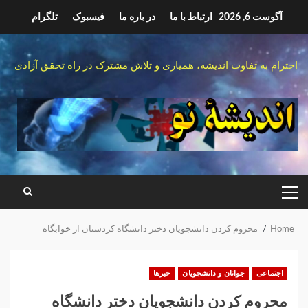
Ski
آگوست 6, 2026
ارتباط با ما
در باره ما
فیسبوک
تلگرام
t
conten
احترام به تفاوت اندیشه، همیاری و تلاش مشترک در راه تحقق آزادی
PRIMARY
MENU
Home
محروم کردن دانشجویان دختر دانشگاه کردستان از خوابگاه
اجتماعی
جوانان و دانشجویان
خبرها
محروم کردن دانشجویان دختر دانشگاه