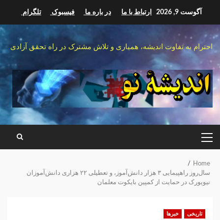
Ski
آگوست 9, 2026
ارتباط با ما
در باره ما
فیسبوک
تلگرام
t
conten
احترام به تفاوت اندیشه، همیاری و تلاش مشترک در راه تحقق آزادی
PRIMARY
MENU
Home
سال‌روز راهپیمایی ۳ هزار دانش‌آموز، و تعطیلی ۲۲ هزاری دانش‌آموزان
نیویورک در حمایت از کمپین بایکوت معلمان
تاریخی
خبرها