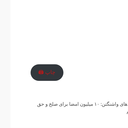
چاپ 🖨
نیکولاس مادورو در پاسخ به تهدیدهای‌ واشنگتن: ۱۰ میلیون امضا برای صلح و حق