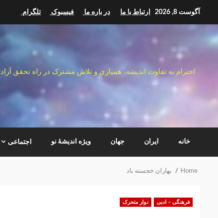
Ski
آگوست 8, 2026
ارتباط با ما
در باره ما
فیسبوک
تلگرام
t
conten
احترام به تفاوت اندیشه، همیاری و تلاش مشترک در راه تحقق آزاد
خانه
ایران
جهان
ویژه اندیشهٔ نو
اجتماعی
Home
بهاران خجسته باد
فرهنگی – ادبی
نوار متحرک