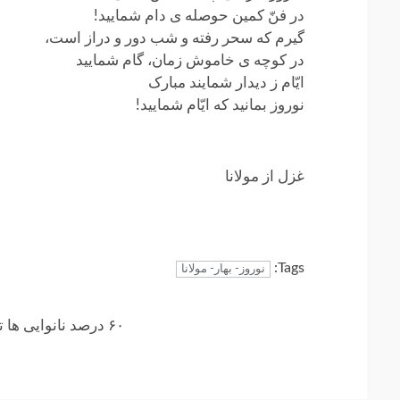
در فنّ کمین حوصله ی دام شمایید!
گیرم که سحر رفته و شب دور و دراز است،
در کوچه ی خاموش زمان، گام شمایید
ایّام ز دیدار شمایند مبارک
نوروز بمانید که ایّام شمایید!
غزل از مولانا
Tags:
نوروز- بهار- مولانا
Continue
۶۰ درصد نانوایی ها تا اردیبهشت ماه آزاد پز می شوند
Reading