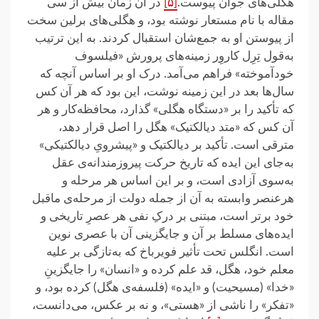
هگلی‌های جوان پیوست.
[۵]
در آن زمان بیش از سی
مقاله با نام مستعار نوشته بود، و هگلی‌های برلین سخت
از پیوستن او به جمع‌شان استقبال کردند. به این ترتیب
به‌قول تِرِل کاروِر زمینه‌های پرورش «فیلسوف
خودآموخته» فراهم می‌آمد. درک او بر اساس آنچه که
سال‌ها بعد در این زمینه نوشت، این بود که هر آن کس
که تأکید را بر «دستگاه هگلی» گذارد، محافظه‌کار و هر
آن کس که «متد دیالکتیک» هگل را اصل قرار دهد،
مترقی است. تأکید بر دیالکتیک و «پیشرویِ دیالکتیکی»
به‌جای این ایده که تاریخ حرکت پیروزمندانه‌ی عقل
به‌سوی آزادی است، و بر این اساس هر مرحله و
هرعنصر وابسته به آن از جمله دولت از مرحله‌ی ماقبل
خود برتر است، مبتنی بر درکِ نفی هر عصرِ تاریخی و
ایده‌های مسلط بر آن و جایگزینی آن با عصری نوین
است. انگلس تحت تأثیر فویرباخ که به‌تازگی بر علیه
معلم خود، هگل، قد علم کرده و «انسان» را جایگزینِ
«خدا» (مسیحیت) و «ایده» (فلسفه‌ی هگل) کرده بود، و
«تفکر» را ناشی از «هستی»، و نه بر عکس، می‌دانست،