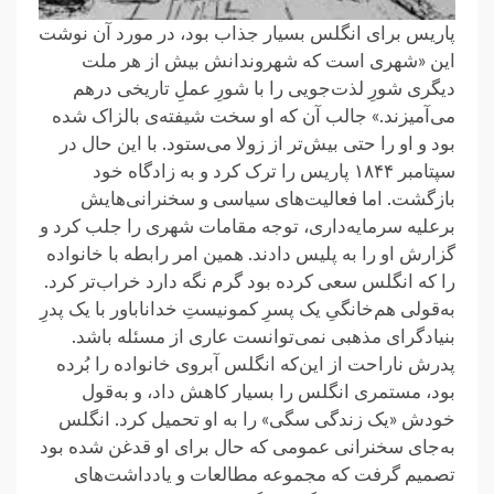
پاریس برای انگلس بسیار جذاب بود، در مورد آن نوشت
این «شهری است که شهروندانش بیش از هر ملت
دیگری شورِ لذت‌جویی را با شورِ عملِ تاریخی درهم
می‌آمیزند.» جالب آن که او سخت شیفته‌ی بالزاک شده
بود و او را حتی بیش‌تر از زولا می‌ستود. با این حال در
سپتامبر ۱۸۴۴ پاریس را ترک کرد و به زادگاه خود
بازگشت. اما فعالیت‌های سیاسی و سخنرانی‌هایش
برعلیه سرمایه‌داری، توجه مقامات شهری را جلب کرد و
گزارش او را به پلیس دادند. همین امر رابطه با خانواده
را که انگلس سعی کرده بود گرم نگه دارد خراب‌تر کرد.
به‌قولی هم‌خانگیِ یک پسرِ کمونیستِ خداناباور با یک پدرِ
بنیادگرای مذهبی نمی‌توانست عاری از مسئله باشد.
پدرش ناراحت از این‌که انگلس آبروی خانواده را بُرده
بود، مستمری انگلس را بسیار کاهش داد، و به‌قول
خودش «یک زندگی سگی» را به او تحمیل کرد. انگلس
به‌جای سخنرانی عمومی که حال برای او قدغن شده بود
تصمیم گرفت که مجموعه مطالعات و یادداشت‌های