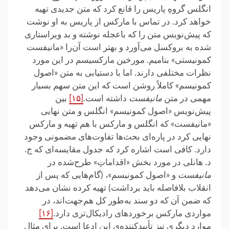
انگلس گروهِ پاریس را قانع کرد که متن جدیدی تهیه
خواهد کرد. در تماس با مارکس از پاریس به او نوشت
که پیش‌نویس متن را که باعجله نوشته و بد ویراستاری
شده به بروکسل می‌آورد و بهتر است آن‌را «مانیفست
کمونیستی» بنامیم. مورخین مارکسیسم در این مورد
نظرات مختلفی دارند. اما با دستیابی به متن «اصول
کمونیسم» کاملاً روشن است که این متن سهم بسیار
مهمی در متن
مانیفست
داشته است.
[۱۵]
بین
پیش‌نویس «اصول کمونیسم» انگلس و متن نهایی
«مانیفست» که انگلس و مارکس با هم تهیه و مارکس
نهایی کرد در پاره‌ای بحث‌ها تفاوت‌های مضمونی وجود
دارد. کافی است اشاره کرد که جدول مقایسه‌ای که ج.
د. هانلی در مورد بخش «اقداماتِ» طرح‌شده در
مانیفست
و «اصول کمونیسم»، (گام‌هایی که پس از
انقلاب بلافاصله باید برداشت) تهیه کرده نشان می‌دهد
که ضمن آن که دو سند به‌طور کل هم‌جهت‌اند، در
مواردی مارکس برخورد‌های رادیکال‌تری دارد.
[۱۶]
موارد دیگری نیز تأییدکننده‌ی این ادعا است. برای مثال