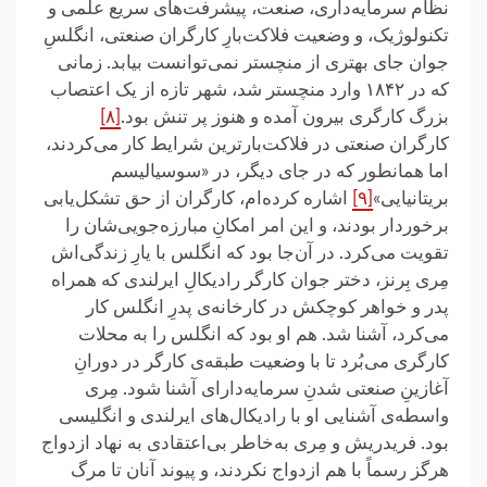
نظام سرمایه‌داری، صنعت، پیشرفت‌های سریع علمی و
تکنولوژیک، و وضعیت فلاکت‌بارِ کارگران صنعتی، انگلسِ
جوان جای بهتری از منچستر نمی‌توانست بیابد. زمانی
که در ۱۸۴۲ وارد منچستر شد، شهر تازه از یک اعتصاب
بزرگ کارگری بیرون آمده و هنوز پر تنش بود.
[۸]
کارگران صنعتی در فلاکت‌بارترین شرایط کار می‌کردند،
اما همانطور که در جای دیگر، در «سوسیالیسم
بریتانیایی»
[۹]
اشاره کرده‌ام، کارگران از حق تشکل‌یابی
برخوردار بودند، و این امر امکانِ مبارزه‌جویی‌شان را
تقویت می‌کرد. در آن‌جا بود که انگلس با یارِ زندگی‌اش
مِری بِرنز، دختر جوان کارگر رادیکالِ ایرلندی که همراه
پدر و خواهر کوچکش در کارخانه‌ی پدرِ انگلس کار
می‌کرد، آشنا شد. هم او بود که انگلس را به محلات
کارگری می‌بُرد تا با وضعیت طبقه‌ی کارگر در دورانِ
آغازینِ صنعتی شدنِ سرمایه‌دارای آشنا شود. مِری
واسطه‌ی آشنایی او با رادیکال‌های ایرلندی و انگلیسی
بود. فریدریش و مِری به‌خاطر بی‌اعتقادی به نهاد ازدواج
هرگز رسماً با هم ازدواج نکردند، و پیوند آنان تا مرگ