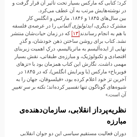
کرد؛ کتابی که مارکس بسیار تحت تأثیر آن قرار گرفت و
در نوشته‌هایش مرتب به آن عطف می‌کرد.
بین سال‌های ۱۸۴۵ و ۱۸۴۶، مارکس و انگلس کار
مشترک دیگری،
ایدئولوژی آلمانی
را در عرصه‌ی فلسفه
با هم به انجام رساندند
[۱۳]
که در زمان حیات‌شان منتشر
نشد. کتاب برای روشن ساختن ذهن خودشان، و گذرِ
نهایی از ایده‌آلیسم به ماتریالیسم، درکِ اهمیت زیربنای
اقتصادی و تکنولوژیک، و مبارزه‌ی طبقاتی، نقش بسیار
مهمی داشت. نگارش این کتاب همزمان بود با «تز‌های
فویرباخ» مارکس (با ویرایش انگلس)، که در ۱۸۴۵ در
آخرین تز خود اعلام کرده بود، «فیلسوفان، جهان را به
شیوه‌های گوناگون تنها
تفسیر
کرده‌اند؛ نکته بر سرِ
تغییرِ
آن است.»
نظریه‌پرداز انقلابی، سازما‌ن‌دهنده‌ی
مبارزه
دوران فعالیت مستقیمِ سیاسی این دو جوان انقلابی