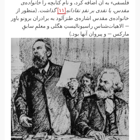
فلسفی» به آن اضافه کرد، و نام کتابچه را
خانواده‌ی
مقدس، یا نقدی بر نقدِ نقادانهِ
[۱۱]
گذاشت.
(منظور از
خانواده‌ی مقدس اشاره‌ی طنزآلود به برادران برونو باوِر
— الاهیات‌شناسِ راسیونالیستِ هگلی و معلمِ سابقِ
مارکس — و پیروان آنها بود.)