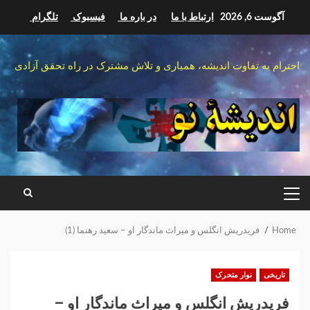
Ski
آگوست 6, 2026
ارتباط با ما
در باره ما
فیسبوک
تلگرام
t
conten
احترام به تفاوت اندیشه، همیاری و تلاش مشترک در راه تحقق آزادی
PRIMARY
MENU
Home
فریدریش انگلس و میراث ماندگار او – سعید رهنما (1)
تاریخی
نوار متحرک
فریدریش انگلس و میراث ماندگار او –