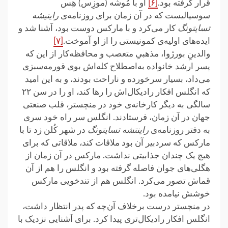
قرار گرفته بود.
[۶]
او با مُوشه (موزِس) هِس
سوسیالیست که در آن زمان برای روزنامه‌ی
راینیشه
تسایتونگ
کار می‌کرد و با مارکس دوست بود، آشنا شد و
ایده‌های اولیه‌ی کمونیستی را از او آموخت.
[۷]
والدینِ بورژوا، مذهبیِ متعصب و محافظه‌کار از این که
پسر ارشد خانواده به‌اصطلاح کله‌اش بوی قورمه‌سبزی
می‌داد، بسیار سرخورده و ناراحت بودند، و به این امید
که انگلس افکار رادیکال‌اش را رها کند، او را در سن ۲۲
سالگی به دیگر کارخانه‌ی خود در منچستر، قلب صنعتی
جهان در آن زمان، فرستادند. انگلس سر راه خود سری
به دفتر روزنامه‌ی
راینتشه تسایتونگ
در شهر کُلن زد تا با
مارکس که سردبیر آن بود ملاقات کند، ملاقاتی که برای
هیچ یک چندان جذابیتی نداشت. مارکس در آن زمان از
هگلی‌های جوان فاصله گرفته بود و انگلس را هم از آن
قماش تصور می‌کرد. انگلس هم از تندخویی مارکس
خوشش نیامده بود.
در منچستر درست برخلاف آن‌چه که پدر انتظار داشت،
انگلس افکار رادیکال‌تری پیدا کرد. برای آشنایی نزدیک با