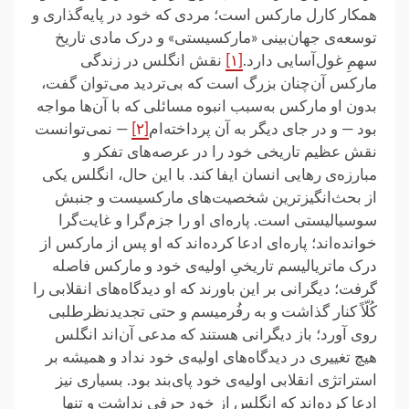
همکار کارل مارکس است؛ مردی که خود در پایه‌گذاری و
توسعه‌ی جهان‌بینی «مارکسیستی» و درک مادی تاریخ
سهمِ غول‌آسایی دارد.
[۱]
نقش انگلس در زندگی
مارکس آن‌چنان بزرگ است که بی‌تردید می‌توان گفت،
بدون او مارکس به‌سبب انبوه مسائلی که با آن‌ها مواجه
بود — و در جای دیگر به آن پرداخته‌ام
[۲]
— نمی‌توانست
نقش عظیم تاریخی خود را در عرصه‌های تفکر و
مبارزه‌ی رهایی انسان ایفا کند. با این حال، انگلس یکی
از بحث‌انگیزترین شخصیت‌های مارکسیست و جنبش
سوسیالیستی است. پاره‌ای او را جزم‌گرا و غایت‌گرا
خوانده‌اند؛ پاره‌ای ادعا کرده‌اند که او پس از مارکس از
درک ماتریالیسم تاریخیِ اولیه‌ی خود و مارکس فاصله
گرفت؛ دیگرانی بر این باورند که او دیدگاه‌های انقلابی را
کُلّاً کنار گذاشت و به رفُرمیسم و حتی تجدیدنظرطلبی
روی آورد؛ باز دیگرانی هستند که مدعی آن‌اند انگلس
هیچ تغییری در دیدگاه‌های اولیه‌ی خود نداد و همیشه بر
استراتژی انقلابی اولیه‌ی خود پای‌بند بود. بسیاری نیز
ادعا کرده‌اند که انگلس از خود حرفی نداشت و تنها