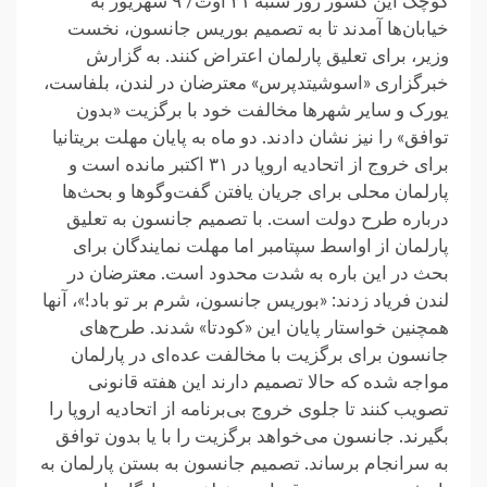
کوچک این کشور روز شنبه ۳۱ اوت/ ۹ شهریور به
خیابان‌ها آمدند تا به تصمیم بوریس جانسون، نخست
وزیر، برای تعلیق پارلمان اعتراض کنند. به گزارش
خبرگزاری «اسوشیتدپرس» معترضان در لندن، بلفاست،
یورک و سایر شهرها مخالفت خود با برگزیت «بدون
توافق» را نیز نشان دادند. دو ماه به پایان مهلت بریتانیا
برای خروج از اتحادیه اروپا در ۳۱ اکتبر مانده است و
پارلمان محلی برای جریان یافتن گفت‌و‌گوها و بحث‌ها
درباره طرح دولت است. با تصمیم جانسون به تعلیق
پارلمان از اواسط سپتامبر اما مهلت نمایندگان برای
بحث در این باره به شدت محدود است. معترضان در
لندن فریاد ‌زدند: «بوریس جانسون، شرم بر تو باد!»، آنها
همچنین خواستار پایان این «کودتا» شدند. طرح‌های
جانسون برای برگزیت با مخالفت عده‌ای در پارلمان
مواجه شده که حالا تصمیم دارند این هفته قانونی
تصویب کنند تا جلوی خروج بی‌برنامه از اتحادیه اروپا را
بگیرند. جانسون می‌خواهد برگزیت را با یا بدون توافق
به سرانجام برساند. تصمیم جانسون به بستن پارلمان به