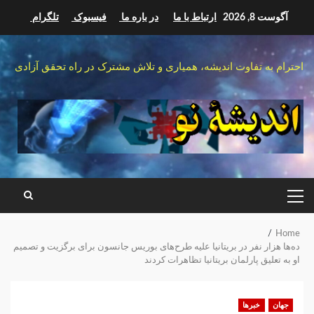
Ski
آگوست 8, 2026
ارتباط با ما
در باره ما
فیسبوک
تلگرام
t
conten
احترام به تفاوت اندیشه، همیاری و تلاش مشترک در راه تحقق آزادی
PRIMARY
MENU
Home
ده‌ها هزار نفر در بریتانیا علیه طرح‌های بوریس جانسون برای برگزیت و تصمیم
او به تعلیق پارلمان بریتانیا تظاهرات کردند
جهان
خبرها