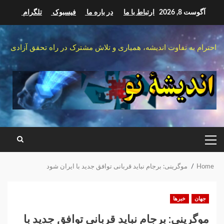
Ski
آگوست 8, 2026
ارتباط با ما
در باره ما
فیسبوک
تلگرام
t
conten
احترام به تفاوت اندیشه، همیاری و تلاش مشترک در راه تحقق آزادی
PRIMARY
MENU
Home
موگرینی: برجام نباید قربانی توافق جدید با ایران شود
جهان
خبرها
موگرینی: برجام نباید قربانی توافق جدید با