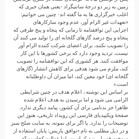
زمین به زیر دو درجۀ سانتیگراد -یعنی همان خبری که
اغلب خبرگزاری ها به ما گفته اند- چنین می خوانیم:
«تعهدات غیر الزام آور، عدم وجود سازکارهای
اجرایی این توافقنامه تا زمانی که پنجاه و پنج طرفی که
پنجاه و پنج درصد گازهای گلخانه ای را تولید می کنند آن
را تصویب نکنند، برای اعضای شرکت کننده الزام آور
نیست. تردید وجود دارد که برخی کشورها با این کار
موافقت کنند. هر کشوری که این توافقنامه را تصویب
کند، ملزم می شود هدفی برای کاهش انتشار (گازهای
گلخانه ای) خود معین کند، اما میزان آن داوطلبانه
است.»
بر اساس این نوشته ، اعلام هدف در چنین شرایطی
الزامی می شود و اما نرسیدن به هدف اعلام شده
ظاهرا جز بدنامی برای آن کشور، پیامد دیگری ندارد.
صفحۀ ویکیپدیای فارسی این رویداد تاریخی، هنوز این
توضیحات را ندارد. یا اگر برای نمونه، به سایت صلح سبز
و در ذیل مطلبی به نام «توافق پاریس: پایان استفاده از
سوخت فسیلی نزدیک است، اما عدالت کجاست؟»