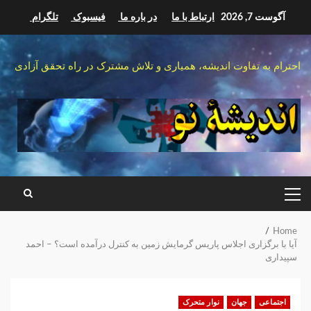
Ski
آگوست 7, 2026
ارتباط با ما
در باره ما
فیسبوک
تلگرام
t
conten
احترام به تفاوت اندیشه، همیاری و تلاش مشترک در راه تحقق آزادی
PRIMARY
MENU
Home
آیا با برگزاری اجلاس پاریس گرمایش زمین به کنترل درآمده است؟ – احمد
سپیداری
اجتماعی
جهان
نوار متحرک