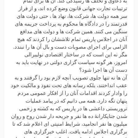
به دعاوی و تخلف ها رسیدگی کند. آن ها برای تمام
ترتیبات تجارت جهانی قانون وضع کرده اند، و از فراز
سر همه دولت ها، شرکت ها، نهاد ها ، حتی دولت های
قدرتمند را در دادگاه ها محکوم به پرداخت جریمه های
سنگین می کنند. همین شرکت ها و دولت های مدافع
آنان در اجلاس پاریس تمام تلاششان را کردند که هیچ
الزامی برای اجرای مصوبات دست و بال آن ها را نبندد.
مگر نه این است که در ساختار اقتصادی نولیبرالی
امروز، هر گونه سیاست گزاری دولتی در نهایت باید به
دست آن ها اجرا شود؟
آن ها نه تنها جلوی تصویب آنچه لازم بود را گرفتند و به
عقب انداختند، بلکه رسانه های تحت نفوذ و مالکیت خود
را وادار کردند اقدامات آنان را از افکار عمومی مردم
پنهان نگه دارد. همه می دانیم که در پیامد عملیات
تروریستی داعشی ها در پاریس که به کشته و زخمی
شدن جتایکارانۀ ده ها نفر و جریحه دار شدن روح و روان
میلیون ها نفر انجامید، شرایط امنیتی ای اعلام شد که تا
برگزاری اجلاس ادامه یافت. اغلب خبرگزاری های