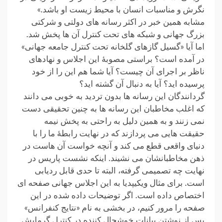
نگرش و مناسبات انسان با محیط زیست او باشد.»
مشابه همین خبر در اکثر رسانه های دولتی و شرکتی
بزرگ جهانی و شبکه های تحت کنترل آن ها پخش شد.
اما آیا «گسیل گازهای گلخانه تحت کنترل جامعه جهانی»
در آمده است؟ براستی مصوبۀ این اجلاس و نهادهای
ناظر بر اجرای آن چیست؟ آیا شما هم این را از خود
پرسیده اید؟ آیا به دنبال آن گشته اید؟
گردانندگان این رسانه ها بدون تردید به خوبی می دانند
که اغلب مخاطبان این رسانه ها به چنین تحقیقی دست
نمی زنند و به همین دلیل به راحتی به پخش نیمه
حقیقت هایی می پردازند که در نهایت رابطۀ ما را با
دنیای واقعی قطع می کند و آنچه خواست آن هاست در
ذهن مخاطبانشان می نشیند. اینکه نشست پاریس در
نهایت چه تصمیمی گرفته، البته تا حدی قابل ردیابی
است. برای مثال ویکیپدیا به این اجلاس جهانی صفحه ای
اختصاص داده است. اگر توضیحات داده شده در این
صفحه را مرور کنیم، در بخشی به نام «نتایج کنفرانس»
پس از نوشتن بیانات خوشحال کننده در کنترل گرمایش