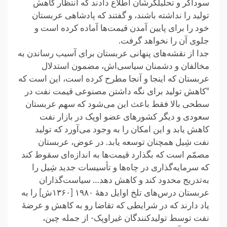
سوداگر و تحلیلگرشان اطلاع دادند که انتظار کاهش
تولید را نداشته باشند، و گفتند که پادشاهی عربستان
خود را برای پایین آمدن قیمت‌ها آماده کرده است و
جلوی آن را نخواهد گرفت.
جدا از نقشه‌های پنهانی عربستان برای آسیب رساندن به
مخالفان و دشمنان سیاسی‌اش، مضمون استدلال
عربستان که اینجا و آنجا مطرح کرده است، این است که
“کاهش تولید برای نگه داشتن مصنوعی قیمت نفت در
سطحی بالا فقط باعث این می‌شود که سهم عربستان
سعودی و دیگر کشورهای عضو اوپک در بازار نفت
کاهش یابد و این امکان را به وجود می‌آورد که تولید
نفت شِیل همچنان توسعه یابد. در عوض، عربستان
مصمّم است که بگذارد قیمت‌ها به اندازه‌ای سقوط کند
که سرمایه‌گذاری در چاه‌ها و تأسیسات جدید شِیل را
به‌تدریج محدود کند و کاهش دهد… سیاست‌گذاران
عربستان درس‌های تلخ اوایل دههٔ ۱۹۸۰ [۱۳۶۰ش] را به
یاد دارند که در شرایطی که تقاضا رو به کاهش و عرضهٔ
نفت توسط تولیدکنندگان غیراوپک- از جمله چین،