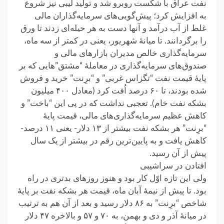
نفت عراق با شکست روبرو شد و تولید لیبی نیز شروع
به افزایش کرد؛ پیش‌گویی‌های سرمایه‌گذاران مالی
غلط از آب درآمد و آنها دست به هر حیله‌ای زدند تا ورق
را برگردانند. تا میانهٔ شهریور، یعنی در کمتر از سه ماه،
سرمایه‌گذاری خالص مدیران بازارهای مالی و
صندوق‌های سرمایه‌گذاری در معاملهٔ “مشتق”‌هایی که بر
پایهٔ قیمت نفت “تگزاس غربی” و “برِنت” خرید و فروش
شده بودند، تا ۶۰ درصد اُفت کرد (معادل ۴۰۰ میلیون
بشکه نفت خام). تعجبی نداشت که در پی این “باخت” و
کاهش عظیم سرمایه‌گذاری‌های مالی، قیمت پایهٔ
“برِنت” هر بشکه نفت بیشتر از ۱۳ دلار- یعنی ۱۱ درصد-
کاهش یافت و به پایین‌ترین رقم در بیشتر از یک سال
پیش از آن رسید.
افتادن در سراشیبی
ولی این تازه اوّل کار بود و هنوز روزهای بدتری در راه
بود. تا پیش از نیمهٔ آبان ماه، قیمت هر بشکه نفت بر پایهٔ
شاخص “برِنت” به ۸۶ دلار رسید و بعد از آن هم به ترتیب
در میانهٔ آذر و دی و بهمن، به ۷۰ و ۵۷ و بالاخره ۴۷ دلار