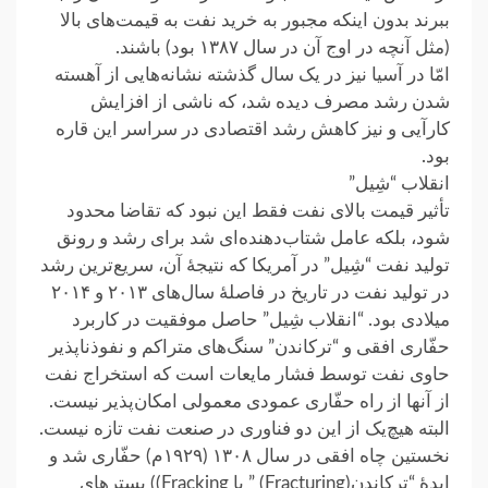
ببرند بدون اینکه مجبور به خرید نفت به قیمت‌های بالا
(مثل آنچه در اوج آن در سال ۱۳۸۷ بود) باشند.
امّا در آسیا نیز در یک سال گذشته نشانه‌هایی از آهسته
شدن رشد مصرف دیده شد، که ناشی از افزایش
کارآیی و نیز کاهش رشد اقتصادی در سراسر این قاره
بود.
انقلاب “شِیل”
تأثیر قیمت بالای نفت فقط این نبود که تقاضا محدود
شود، بلکه عامل شتاب‌دهنده‌ای شد برای رشد و رونق
تولید نفت “شِیل” در آمریکا که نتیجهٔ آن، سریع‌ترین رشد
در تولید نفت در تاریخ در فاصلهٔ سال‌های ۲۰۱۳ و ۲۰۱۴
میلادی بود. “انقلاب شِیل” حاصل موفقیت در کاربرد
حفّاری افقی و “ترکاندن” سنگ‌های متراکم و نفوذناپذیر
حاوی نفت توسط فشار مایعات است که استخراج نفت
از آنها از راه حفّاری عمودی معمولی امکان‌پذیر نیست.
البته هیچ‌یک از این دو فناوری در صنعت نفت تازه نیست.
نخستین چاه افقی در سال ۱۳۰۸ (۱۹۲۹م) حفّاری شد و
ایدهٔ “ترکاندن(Fracturing) ” یا Fracking)) بسترهای