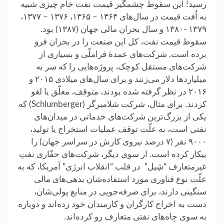
رسید! این سقوط چشمگیر قیمت نفت خام چیزی شبیه
به اُفت قیمت در سال‌های ۱۳۶۴ – ۱۳۶۵، ۱۳۷۶ – ۱۳۷۷،
۱۳۷۹ -۱۳۸۰ و سال بحران مالی جهان (۱۳۸۷) بود.
سقوط قیمت نفت، کل این صنعت را در بحران فرو
برده است. شرکت‌های عمدهٔ فراملّی و بسیاری از
شرکت‌های مستقل کوچک، پروژه‌هایی را که سر به
میلیاردها دلار می‌زنند و برای سال‌های میلادی ۲۰۱۵ و
۲۰۱۶ در نظر گرفته شده بودند، متوقف، معلّق یا لغو
کردند. برای مثال، شرکت شلامبرگر (Schlumberger) که
یکی از بزرگ‌ترین شرکت‌های خدماتی در میدان‌های
نفتی است، به علّت توقف عملیات استخراج یا تولید،
۹۰۰۰ نفر (۷ درصد نیروی کارش در سراسر جهان) را
بیکار کرده است. از سوی دیگر، شرکت‌های حفّاری نفتِ
غیرمتعارف “شِیل” در قلب “انقلاب انرژی” آمریکا، که به
علّت نوع فناوری مورد استفاده‌شان بدهی‌های مالی
سنگینی دارند، برای صرفه‌جویی در منابع پولی‌شان،
دست به اخراج کارگران و کارمندان خود زده‌اند و دوباره
به سوی چاه‌های نفتی متعارف رو کرده‌اند.