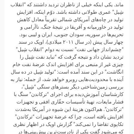
ماند. یکی اینکه خیلی از ناظران تردید داشتند که “انقلاب
شِیل” عمری طولانی داشته باشد. دوّم اینکه، افزایش
تولید در چاه‌های آمریکای شمالی تقریباً معادل کاهش
تولید در خاورمیانه و آفریقا در نتیجهٔ جنگ، ناآرامی و
تحریم‌ها در سوریه، سودان جنوبی، ایران و لیبی بود.
چهار سال پیش (در سال ۲۰۱۱ میلادی)، اوپک در سند
“چشم‌انداز جهانی نفت” نسبت به دوام “انقلاب شِیل”
تردید نشان داد و نتیجه گرفت که “نباید نفت شِیل را
چیزی غیر از منبعی برای افزایش اندک عرضهٔ نفت خام
انگاشت.” در این سند آمده است: “تولید شِیل در ده سال
آینده با محدودیت‌هایی روبرو خواهد شد، از جمله: نیاز به
بررسی زمین‌شناختی دیگر بسترهای سنگی “شِیل”،
کارشناسان آموزش‌دیده برای اجرای “ترکاندن” سنگ با
فشار مایعات، تهیهٔ تأسیسات حفّاری افقی و تجهیزات
“ترکاندن”. هم‌اکنون هزینهٔ این شیوه در آمریکا به‌شدت
افزایش یافته است، چرا که عرضهٔ تجهیزات “ترکاندن”
تکاپوی تقاضا را نمی‌کند.” گزارش اوپک در اظهار نظری
که می‌شود گفت یکی از نادرست‌ترین پیش‌بینی‌ها در