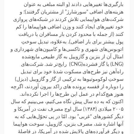
بارگیری‌ها تغییرهایی دادند (و البته مبلغی به عنوان
هزینه‌های اضافی “سورشارژ” از مشتریان گرفتند)؛ و
شرکت‌های هواپیمایی تلاش کردند در شبکه‌های پروازی
خود تغییرهای ایجاد کنند و وزن اضافی هواپیماها را کم
کنند (از جمله با محدود کردن بار مسافران یا دریافت
پول بیشتر برای بار اضافی). به‌علاوه، تبدیل سوختِ
اتوبوس‌های شهری و تاکسی‌ها و کامیون‌های شهرداری و
امثال آن از بنزین و گازوییل به گاز طبیعی مایع‌شده
(LNG) یا گاز فشرده(CNG) رایج‌تر شد. شرکت‌های
راه‌آهن نیز طرح‌های مسکوت شدهٔ خود برای تبدیل
سوختِ لوکوموتیوها به ترکیبی از گاز و گازوییل (دیزل)
را دوباره از قفسه پرونده های راکد بیرون آوردند، اگرچه
هنوز هیچ‌کدام در عمل این طرح‌ها را اجرا نکرده‌اند.
اکنون که به ده سال پیش نگاه می‌کنیم، می‌بینیم که سال
۲۰۰۵ میلادی (۱۳۸۴) سال اوج مصرف نفت در آمریکا و
دیگر کشورهای “غربی” بود. امّا در پی تحوّل‌هایی که به
آنها اشاره شد، مصرف بنزین، گازوییل، سوخت هواپیما
و دیگر فرآورده‌های پالایش شده در آمریکا، در فاصلهٔ