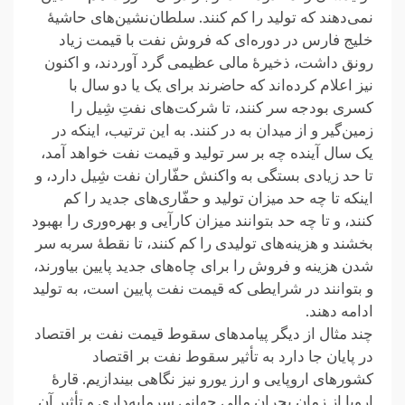
نمی‌دهند که تولید را کم کنند. سلطان‌نشین‌های حاشیهٔ
خلیج فارس در دوره‌ای که فروش نفت با قیمت زیاد
رونق داشت، ذخیرهٔ مالی عظیمی گرد آوردند، و اکنون
نیز اعلام کرده‌اند که حاضرند برای یک یا دو سال با
کسری بودجه سر کنند، تا شرکت‌های نفتِ شِیل را
زمین‌گیر و از میدان به در کنند. به این ترتیب، اینکه در
یک سال آینده چه بر سر تولید و قیمت نفت خواهد آمد،
تا حد زیادی بستگی به واکنش حفّاران نفت شِیل دارد، و
اینکه تا چه حد میزان تولید و حفّاری‌های جدید را کم
کنند، و تا چه حد بتوانند میزان کارآیی و بهره‌وری را بهبود
بخشند و هزینه‌های تولیدی را کم کنند، تا نقطهٔ سربه ‌سر
شدن هزینه و فروش را برای چاه‌های جدید پایین بیاورند،
و بتوانند در شرایطی که قیمت نفت پایین است، به تولید
ادامه دهند.
چند مثال از دیگر پیامدهای سقوط قیمت نفت بر اقتصاد
در پایان جا دارد به تأثیر سقوط نفت بر اقتصاد
کشورهای اروپایی و ارز یورو نیز نگاهی بیندازیم. قارهٔ
اروپا از زمان بحران مالی جهانی سرمایه‌داری و تأثیر آن