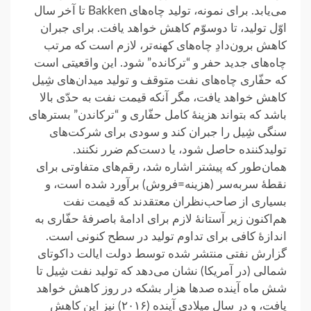
می‌یابد. برای نمونه، تولید چاه‌های Bakken تا آخر سال
اوّل تولید، تا دوسوّم کاهش خواهد یافت. برای جبران
کاهش برون‌دادِ چاه‌های کهنه‌تر، لازم است که مرتب
چاه‌های جدید حفر و “ترکانده” شود. این واقعیتی است
که حفّاری چاه‌های نفت متوقف و تولید میدان‌های شِیل
کاهش خواهد یافت، مگر آنکه قیمت نفت به حدّی بالا
باشد که بتواند هزینهٔ کامل حفّاری و “ترکاندن” بسترهای
سنگی شِیل را جبران کند و سودی برای شرکت‌های
تولیدکننده حاصل شود، یا دست‌کم ضرر نکنند.
همان‌طور که پیشتر اشاره شد، رقم‌های متفاوتی برای
نقطهٔ سربه‌سر (هزینه=فروش) برآورد شده است، و
بسیاری از صاحب‌نظران معتقدند که قیمت نفت
هم‌اکنون زیر آستانهٔ لازم برای ادامهٔ باصرفهٔ حفّاری به
اندازهٔ کافی برای تداوم تولید در سطح کنونی است.
گزارش نفتی منتشر شده توسط دولت ایالت داکوتای
شمالی (در آمریکا) نشان می‌دهد که تولید نفت شِیل تا
شش ماه آینده صدها هزار بشکه در روز کاهش خواهد
یافت، و در سال میلادی آینده (۲۰۱۶) نیز این کاهش