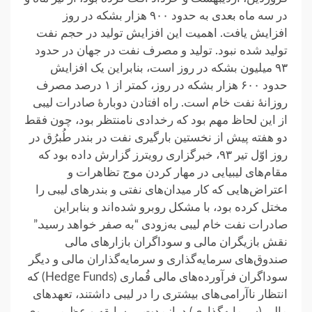
در سه ماه بعدی به حدود ۹۰۰ هزار بشکه در روز
افزایش یافت. اهمیت این افزایش تولید در حجم نفت
تولید شده نبود. تولید و مصرف نفت در جهان در حدود
۹۳ میلیون بشکه در روز است، بنابراین یک افزایش
حدود ۶۰۰ هزار بشکه در روز، کمتر از ۱ درصد مصرف
روزانهٔ نفت خام است. راه افتادن دوبارهٔ صادرات لیبی
از این لحاظ مهم بود که رخدادی نامنتظر بود، چون فقط
دو هفته پیش از نخستین بارگیری نفت در بندر طُبرُق در
روز اوّل تیر ۹۳، خبرگزاری رویترز گزارش داده بود که
مقام‌های لیبیایی در مهار کردن موج تظاهرات و
اعتراض‌هایی که کار میدان‌های نفتی و بندرهای لیبی را
مختل کرده بود، با مشکل روبرو شده‌اند و بنابراین
صادرات نفت خام لیبی به‌زودی “به صفر خواهد رسید.”
نقش بازیگران مالی و سوداگران بازارهای مالی
صندوق‌های سرمایه‌گذاری و سرمایه‌گذاران مالی و دیگر
سوداگران فرآورده‌های مالی قُماری (Hedge Funds) که
انتظار ناآرامی‌های بیشتری را در لیبی داشتند، تعهدهای
مالی (سرمایه‌گذاری) درازمدت بی‌سابقه و عظیمی روی