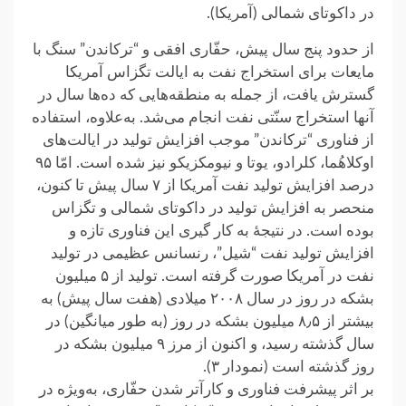
در داکوتای شمالی (آمریکا).
از حدود پنج سال پیش، حفّاری افقی و “ترکاندن” سنگ با
مایعات برای استخراج نفت به ایالت تگزاس آمریکا
گسترش یافت، از جمله به منطقه‌هایی که ده‌ها سال در
آنها استخراج سنّتی نفت انجام می‌شد. به‌علاوه، استفاده
از فناوری “ترکاندن” موجب افزایش تولید در ایالت‌های
اوکلاهُما، کلرادو، یوتا و نیومکزیکو نیز شده است. امّا ۹۵
درصد افزایش تولید نفت آمریکا از ۷ سال پیش تا کنون،
منحصر به افزایش تولید در داکوتای شمالی و تگزاس
بوده است. در نتیجهٔ به کار گیری این فناوری تازه و
افزایش تولید نفت “شیل”، رنسانس عظیمی در تولید
نفت در آمریکا صورت گرفته است. تولید از ۵ میلیون
بشکه در روز در سال ۲۰۰۸ میلادی (هفت سال پیش) به
بیشتر از ۸٫۵ میلیون بشکه در روز (به طور میانگین) در
سال گذشته رسید، و اکنون از مرز ۹ میلیون بشکه در
روز گذشته است (نمودار ۳).
بر اثر پیشرفت فناوری و کارآتر شدن حفّاری، به‌ویژه در