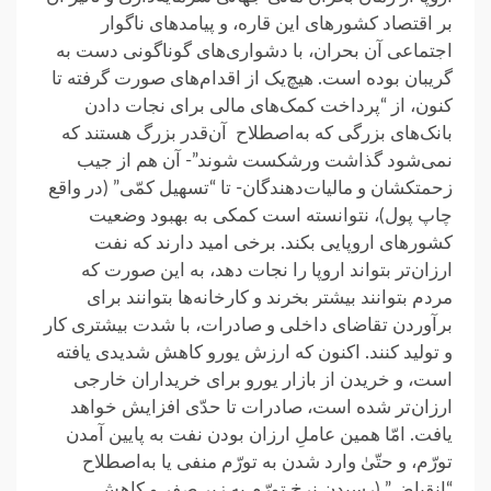
بر اقتصاد کشورهای این قاره، و پیامدهای ناگوار
اجتماعی آن بحران، با دشواری‌های گوناگونی دست به
گریبان بوده است. هیچ‌یک از اقدام‌های صورت گرفته تا
کنون، از “پرداخت کمک‌های مالی برای نجات دادن
بانک‌های بزرگی که به‌اصطلاح آن‌قدر بزرگ‌ هستند که
نمی‌شود گذاشت ورشکست شوند”- آن هم از جیب
زحمتکشان و مالیات‌دهندگان- تا “تسهیل کمّی” (در واقع
چاپ پول)، نتوانسته است کمکی به بهبود وضعیت
کشورهای اروپایی بکند. برخی امید دارند که نفت
ارزان‌‌تر بتواند اروپا را نجات دهد، به این صورت که
مردم بتوانند بیشتر بخرند و کارخانه‌ها بتوانند برای
برآوردن تقاضای داخلی و صادرات، با شدت بیشتری کار
و تولید کنند. اکنون که ارزش یورو کاهش شدیدی یافته
است، و خریدن از بازار یورو برای خریداران خارجی
ارزان‌تر شده است، صادرات تا حدّی افزایش خواهد
یافت. امّا همین عاملِ ارزان بودن نفت به پایین آمدن
تورّم، و حتّیٰ وارد شدن به تورّم منفی یا به‌اصطلاح
“انقباض” (رسیدن نرخ تورّم به زیر صفر و کاهش