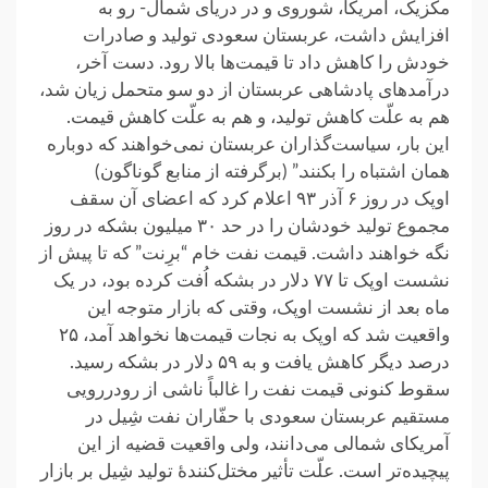
مکزیک، آمریکا، شوروی و در دریای شمال- رو به
افزایش داشت، عربستان سعودی تولید و صادرات
خودش را کاهش داد تا قیمت‌ها بالا رود. دست آخر،
درآمدهای پادشاهی عربستان از دو سو متحمل زیان شد،
هم به علّت کاهش تولید، و هم به علّت کاهش قیمت.
این بار، سیاست‌گذاران عربستان نمی‌خواهند که دوباره
همان اشتباه را بکنند.” (برگرفته از منابع گوناگون)
اوپک در روز ۶ آذر ۹۳ اعلام کرد که اعضای آن سقف
مجموع تولید خودشان را در حد ۳۰ میلیون بشکه در روز
نگه خواهند داشت. قیمت نفت خام “برِنت” که تا پیش از
نشست اوپک تا ۷۷ دلار در بشکه اُفت کرده بود، در یک
ماه بعد از نشست اوپک، وقتی که بازار متوجه این
واقعیت شد که اوپک به نجات قیمت‌ها نخواهد آمد، ۲۵
درصد دیگر کاهش یافت و به ۵۹ دلار در بشکه رسید.
سقوط کنونی قیمت نفت را غالباً ناشی از رودررویی
مستقیم عربستان سعودی با حفّاران نفت شِیل در
آمریکای شمالی می‌دانند، ولی واقعیت قضیه از این
پیچیده‌تر است. علّت تأثیر مختل‌کنندهٔ تولید شِیل بر بازار