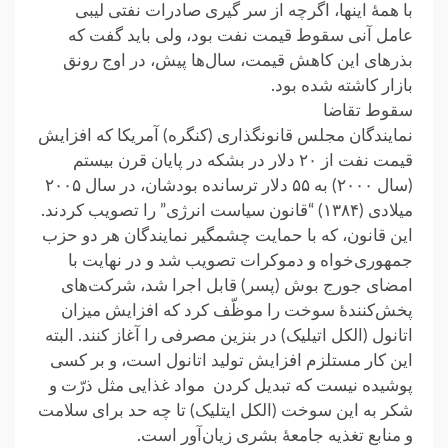
با همهٔ اینها، اگرچه از سر گیری صادرات نفتی لیبی
عامل آنی سقوط قیمت نفت بود، ولی باید گفت که
بذرهای این کاهش قیمت، سال‌ها پیش، در اوج رونق
بازار کاشته شده بود.
سقوط تقاضا
نمایندگان مجلس قانونگذاری (کنگره) آمریکا که افزایش
قیمت نفت از ۲۰ دلار در بشکه در پایان قرن بیستم
(سال ۲۰۰۰) به ۵۵ دلار ترسانده بودشان، در سال ۲۰۰۵
میلادی (۱۳۸۴) “قانون سیاست انرژی” را تصویب کردند.
این قانون، که با حمایت چشمگیر نمایندگان هر دو حزب
جمهوری‌خواه و دموکرات تصویب شد و در نهایت با
امضای جورج بوش (پسر) قابل اجرا شد، شرکت‌های
پخش‌کنندهٔ سوخت را موظّف کرد که افزایش میزان
اتانول (الکل اتیلیک) در بنزین مصرفی را آغاز کنند. البته
این کار مستلزم افزایش تولید اتانول است، و بر کسی
پوشیده نیست که تبدیل کردن مواد غذایی مثل ذرّت و
شکر به این سوخت (الکل ایتلیک) تا چه حد برای سلامت
و منابع تغذیه جامعهٔ بشری زیان‌آور است.