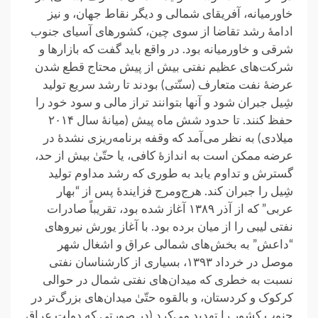
خاورمیانه، آفریقای شمالی و دیگر نقاط جهان، و نیز
ادامهٔ رشد تقاضا از سوی چین، کشورهای آسیای جنوب
شرقی و خاورمیانه بود. در واقع باید گفت که بازارها و
شرکت‌های عظیم نفتی بیش از پیش محتاج قطع شدن
عرضهٔ نفت متعارف (سنّتی) بودند تا رشد سریع تولید
شِیل جبران شود و آنها بتوانند تراز مالی و سود خود را
حفظ کنند. تا حدود شش ماه پیش (میانهٔ سال ۲۰۱۴
میلادی) به نظر می‌آمد که وقفه برنامه‌ریزی نشدهٔ در
عرضه ممکن است به اندازهٔ کافی، یا حتّیٰ بیش از حد،
گسترش و تداوم یابد به طوری که رشد مداوم تولید
شِیل را جبران کند. هرج‌ومرج فزایندهٔ پس از “بهار
عربی” که از آذر ۱۳۸۹ آغاز شده بود، تقریباً صادرات
نفتی لیبی را از میان برده بود. با آغاز یورش نیروهای
“داعش” به بخش‌های شمالی عراق و اشغال شهر
موصل در خرداد ۱۳۹۳، بسیاری از کارشناسان نفتی
نسبت به خطری که میدان‌های نفتی شمال در حوالی
کرکوک و کردستان، و بالقوه حتّیٰ میدان‌های بزرگ‌تر در
جنوب کشور را تهدید می‌کرد (در صورتی که دولت عراق