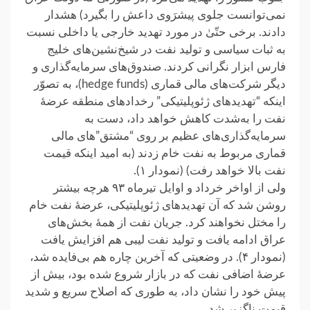
نمی‌توانست جلوی پیشرَوی داعش را بگیرد) هشدار
دادند. برخی حتّیٰ در مورد تهدید خارجی یا داخلی نسبت
به ثبات سیاسی و تولید نفت در شیخ‌نشین‌های خلیج
فارس ابزار نگرانی کردند. صندوق‌های سرمایه‌گذاری و
دیگر شرکت‌های مالی قماری (hedge funds)، به تصوّر
اینکه “تهدیدهای ژئوپلیتیکی” رخدادهای منطقه عرضهٔ
نفت را به‌شدت کاهش خواهد داد، دست به
سرمایه‌‌گذاری‌های عظیم بر روی “مشتق”های مالی
قماری مربوط به نفت خام زدند (به امید اینکه قیمت
نفت بالا خواهد رفت) (نمودار ۱).
ولی از اواخر خرداد و اوایل تیرماه ۹۳ هرچه بیشتر
روشن شد که آن تهدیدهای ژئوپلیتیکی، عرضهٔ نفت خام
را مختل نخواهند کرد. جریان نفت از همهٔ بخش‌های
عراق ادامه یافت و تولید نفت لیبی هم افزایش یافت
(نمودار ۴). در وضعیتی که آخرین چاره هم بی‌فایده شد،
عرضهٔ اضافی نفت که در بازار شروع شده بود، بیش از
پیش خود را نشان داد، به طوری که اصلاح سریع و شدید
قیمت ناگزیر شد.