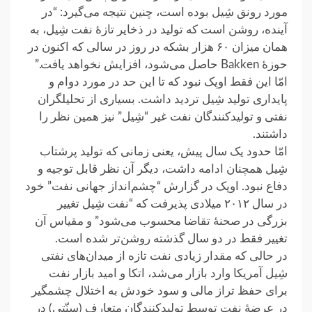
مورد رونق شِیل بوده است، چنین نتیجه می‌گیرد: “در
آینده، روشن است که تولید در ذخایر تازهٔ نفت شِیل، به
همان میزان ۶۰ هزار بشکه در روز در سالی که اکنون در
حوزهٔ Bakken حاصل می‌شود، افزایش نخواهد یافت.”
امّا این فقط اوپک نبود که تا این حد در مورد دوام و
پایداری تولید شِیل تردید داشت. بسیاری از تحلیلگران
نفتی و تولیدکنندگان نفت غیر “شِیل” نیز همین نظر را
داشتند.
امّا حدود یک سال پیش، یعنی زمانی که تولید پرشتاب
شِیل همچنان ادامه داشت، دیگر آن نظر قابل توجیه و
دفاع نبود. اوپک در گزارش “چشم‌انداز جهانی نفت” خود
در سال ۲۰۱۲ میلادی پذیرفت که “نفت شِیل تغییر
بزرگی در صحنهٔ تقاضا محسوب می‌شود” و مقیاس آن
تغییر فقط در دو سال گذشته روشن‌تر شده است.
در حالی که مقدار زیادی نفت تازه از میدان‌های نفتی
شِیل آمریکا وارد بازار می‌شد، اتکا و امید بازار نفت
برای حفظ تراز مالی و سود خودش به اختلال چشمگیر
در عرضهٔ نفت توسط تولیدکنندگان متعارف (سنّتی) در