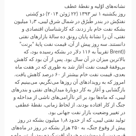
نشانه‌های اوّلیه و نقطهٔ عطف
روز یکشنبه ۱ تیر ۱۳۹۳ (۲۲ ژوئن ۲۰۱۴) دو کِشتی
نفتکِش در بندر طُبرُق در شمال شرق لیبی، ۱٫۳ میلیون
بشکه نفت خام بار زدند، که کارشناسان اقتصادی و
نفتی، آن را نشانهٔ پایان رونق ده سالهٔ بازارهای نفتی
دانستند. سه روز پیش از آن، قیمت نفت پایهٔ “برِنت”
((‌Brent تقریباً به ۱۱۶ دلار در بشکه رسیده بود، که
بالاترین میزان در آن سال بود. پس از آن بود که کاهش
بی‌وقفهٔ قیمت نفت آغاز شد به طوری که در هفت ماه
بعدی، قیمت نفت خام بیشتر از ۶۰ درصد کاهش یافت.
امروز که به رویدادهای آن روزها می‌نگریم، می‌بینیم که
بازگشایی و آغاز به کار دوبارهٔ میدان‌های نفتی و بندرهای
لیبی، که ماه‌ها بود بر اثر ناآرامی‌های ناشی از مداخله و
جنگ از کار افتاده بودند، از لحاظ زمانی، نقطهٔ عطفی
در تغییر وضعیت بازار نفت جهانی بود.
تولید نفتی لیبی، که از حدود ۱٫۸ میلیون بشکه در روز
پیش از وقوع جنگ، به ۲۵۰ هزار بشکه در روز در ماه‌های
فروردین، اردیبهشت و خرداد افت کرده بود، از تیر ماه و