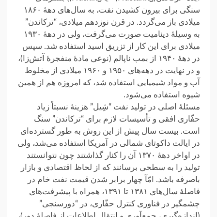
سنگی برای بیرون کشیدن نفت، به سال‌های دههٔ ۱۸۶۰
میلادی باز می‌گردد. در قرن نوزدهم میلادی، “ترکاندن”
به وسیلهٔ دینامیت صورت می‌گرفت، ولی در دههٔ ۱۹۳۰
میلادی برای این کار از تزریق اسید استفاده شد. سپس
در دههٔ ۱۹۴۰ از بمب ناپالم (نوعی مادهٔ منفجرهٔ آتش‌زا)،
و در نهایت در دهه‌های ۱۹۵۰ و ۱۹۶۰ میلادی از مخلوط
آب و مواد شیمیایی استفاده شد، که امروزه هم از همین
شیوه استفاده می‌شود.
مسئلهٔ اصلی در تولید نفت “شِیل” هزینهٔ نسبتاً زیاد
حفّاری افقی و تأسیسات لازم برای “ترکاندن” سنگ
است. بیست سال پیش از این روش به طور گسترده‌ای
در ایالت داکوتای شمالی در آمریکا استفاده می‌شد، ولی
در اواخر دههٔ ۱۳۷۰ آن را کنار گذاشتند چون نتوانستند
تولید را به سطحی برسانند که از لحاظ اقتصادی و بازار
باصرفه باشد. امّآ چهار برابر شدن قیمت نفت خام در
فاصلهٔ سال‌های ۱۳۸۱ تا ۱۳۹۱، همراه با پیشرفت‌های
چشمگیر در فناوری کنترل حفّاری، در “دورسنجی”
(اندازه‌گیری، جمع‌آوری و انتقال اطلاعات از فاصلهٔ دور)،