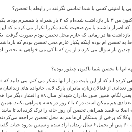
یی یا امنیتی کسی با شما تماسی نگرفته در رابطه با تحصن؟
شما می دانید که در طی این مدت تحصن از آغاز تاکنون من ۳ با
اصلا بازجویی صورت نگرفت در ۲ بار دیگر که اصرار داشتند با من صحبت بکنند مکررا تکرا
ین بازداشت ها در زمانی که عازم محل تحصن بودم صورت گرفت. یکبا
بوط به تحصن ام بوده اینکه یکبار عازم محل تحصن بودم که بازداش
 چندین بار سوال می کردند از من که تا کی می خواهی به تحصن ادام
 انها با تحصن شما تاکنون چطور بوده؟
کرده اند که از این بابت من از انها تشکر می کنم. می دانید که ف
تعدادی از فعالان زنان، مادران پارک لاله، خانواده های زندانیان
کارگری و همراهانم در کمپین لغو گام به گام اعدام
امروز مرا همراهی کرده‌اند به طور مرتب و منظم. تعدادی هم ممکن 
اصلا به قصد همراهی تحصن آن روز خانه را ترک کرده‌اند تا بیایند چ
 وکلا که برخی از بستگان ان‌ها هم به محل تحصن مراجعه می‌کردند
برادرشان از اعضای سابق کانون وکلا بود که در دهه ۶۰ پس از تحمل ۶ سال زندان