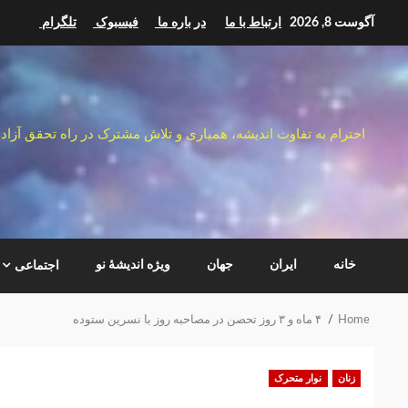
Ski
آگوست 8, 2026
ارتباط با ما
در باره ما
فیسبوک
تلگرام
t
conten
احترام به تفاوت اندیشه، همیاری و تلاش مشترک در راه تحقق آزاد
خانه
ایران
جهان
ویژه اندیشهٔ نو
اجتماعی
Home
۴ ماه و ۳ روز تحصن در مصاحبه روز با نسرین ستوده
زنان
نوار متحرک