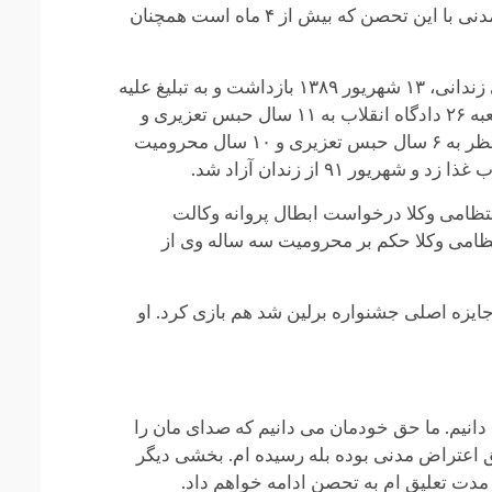
مدت به چه دستاوردی رسیده است؟ آیا مسولان سراغ او رفته یا تماسی با او گرفته‌اند؟ نحوه مواجهه مردم و فعالان مدنی با این تحصن که بیش از ۴ ماه است همچنان
نسرین ستوده، از اعضای کانون مدافعان حقوق بشر و وکیل بسیاری از فعالان دانشجویی، مدنی، سیاسی و مطبوعاتی زندانی، ۱۳ شهریور ۱۳۸۹ بازداشت و به تبلیغ علیه
نظام، اجتماع و تبانی به قصد برهم زدن امنیت کشور و عضویت در کانون مدافعان حقوق بشر متهم شد. او از سوی شعبه ۲۶ دادگاه انقلاب به ۱۱ سال حبس تعزیری و
۲۰ سال محرومیت از وکالت و همچنین ۲۰ سال ممنوع الخروجی از کشور محکوم شده بود. این حکم در دادگاه تجدید نظر به ۶ سال حبس تعزیری و ۱۰ سال محرومیت
 ۹۱ از زندان آزاد شد.
 انتظامی وکلا درخواست ابطال پروانه وکالت
نتظامی وکلا حکم بر محرومیت سه ساله وی از
ایزه اصلی جشنواره برلین شد هم بازی کرد. او
نیم. ما حق خودمان می دانیم که صدای مان را
 اعتراض مدنی بوده بله رسیده ام. بخشی دیگر
 مدت تعلیق ام به تحصن ادامه خواهم داد.