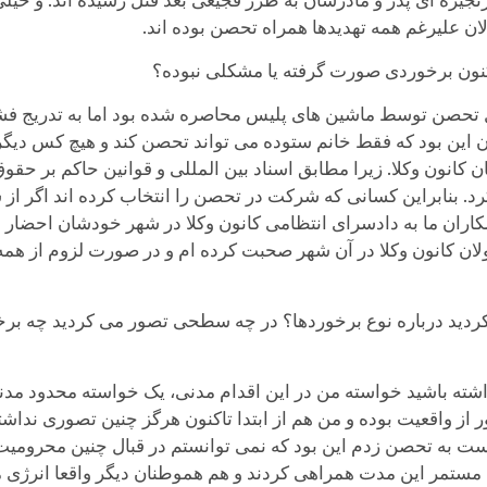
نجیره ای پدر و مادرشان به طرز فجیعی بعد قتل رسیده اند. و خیل
لان علیرغم همه تهدیدها همراه تحصن بوده اند.
اکنون برخوردی صورت گرفته یا مشکلی نبوده؟
ل تحصن توسط ماشین های پلیس محاصره شده بود اما به تدریج فشا
ن این بود که فقط خانم ستوده می تواند تحصن کند و هیچ کس دیگر ا
بانان کانون وکلا. زیرا مطابق اسناد بین المللی و قوانین حاکم بر
د. بنابراین کسانی که شرکت در تحصن را انتخاب کرده اند اگر از 
همکاران ما به دادسرای انتظامی کانون وکلا در شهر خودشان احضار
ان کانون وکلا در آن شهر صحبت کرده ام و در صورت لزوم از همه 
دید درباره نوع برخوردها؟ در چه سطحی تصور می کردید چه برخور
داشته باشید خواسته من در این اقدام مدنی، یک خواسته محدود مد
 واقعیت بوده و من هم از ابتدا تاکنون هرگز چنین تصوری نداشتم
دست به تحصن زدم این بود که نمی توانستم در قبال چنین محرومیت 
 مستمر این مدت همراهی کردند و هم هموطنان دیگر واقعا انرژی 