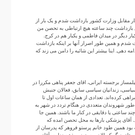
ر بازداشت شده‌ام که ۲ بار همراه با همسرم بوده. یکبار مقابل وزارت کشور بازداشت شدم و یک بار از
ر می کردند که این بازداشت چند ساعته هیچ ارتباطی به تحصن من
ر دیگر در میدان فاطمی و یکبار هم در کرج.
ت شدم و همین طور اصرار آنها بر اینکه بازداشت
ه دهی. اینا بیشتر این شائبه را دامن می زند که
یلمساز برجسته ایرانی، اقای جعفر پناهی مکررا در
 سیاسی، زندانیان سیاسی سابق، فعالان جنبش
 یعنی لگام، همین طور مادران شهدای سال ۸۸ و اقشار دیگر مرا همراهی کرده‌اند. تعدادی از‌‌ همان ساعات اول تا
است در ۲ یا ۳ روز در هفته همراهی بکنند. همین طور شهروندان متعددی در هنگام تردد در شهر به
ند ساعتی یا دقایقی در کنار ما باشند. همین جا
. آقای پزشکی بار‌ها به محل تحصن امده که
 آزاد شده و سپس بدرود حیات گفته بود همین طود خانم پرستو فروهر که پدرسان از