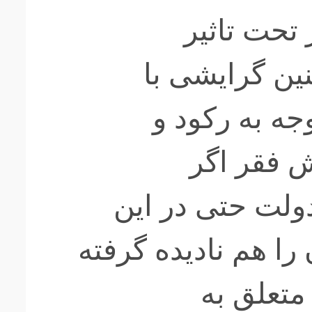
تحت تاثیر
نین گرایشی با
جه به رکود و
ش فقر اگر
دولت حتی در این
را هم نادیده گرفته
متعلق به