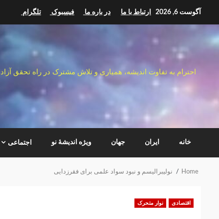
Ski
آگوست 6, 2026
ارتباط با ما
در باره ما
فیسبوک
تلگرام
t
conten
احترام به تفاوت اندیشه، همیاری و تلاش مشترک در راه تحقق آزاد
خانه
ایران
جهان
ویژه اندیشهٔ نو
اجتماعی
Home
نولیبرالیسم و نبود سواد علمی برای فقرزدایی
اقتصادی
نوار متحرک