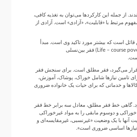
ند. از جمله این کارکردها می‌توان به تغذیه کافی،
 مرتبط با «قابلیت»،‌ «آزادی» است. آزادی از
زش قائل است که بیشتر مورد تاکید وی است. مبدأ
نظریه «سن» نقد نظریه درآمد محور به فقر است. به این مجموعه انواع فقر می‌توان فقر انسانی، فقر مرحله‌ای (Life – course poverty) فقر بین‌نسلی
 قرار می‌گیرد، فقر مطلق است. برای سنجش فقر
ای تامین نیازها شامل خوراک، پوشاک، آموزش،
لاها و خدماتی که برای حیات یک خانواده ضروری
روز برای هر فرد در نظر گرفته می‌شود. گاهی خط فقر مطلق، معادل سه برابر خط فقر
 خوراکی و دو‌سوم مابقی را به مواد غیرخوراکی
 آنها با یک وضعیت «غیرنسبی، غیرمقایسه‌ای و
 نیازها اساسی ضروری است».