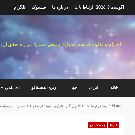
Ski
آگوست 8, 2026
ارتباط با ما
در باره ما
فیسبوک
تلگرام
t
conten
احترام به تفاوت اندیشه، همیاری و تلاش مشترک در راه تحقق آزاد
خانه
ایران
جهان
ویژه اندیشهٔ نو
اجتماعی
Home
بند دوم ماده ۴۱ قانون کار اجرایی شود/در مقوله دستمزد، سرنوشت معلمان بخش خصوصی با کارگران گره خورده‌است
خبرها
زحمتکشان