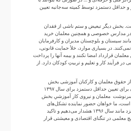
ر و حداقل دستمزد توسط کمیته سه‌جانبه تعیین
ست. بخش دیگر تبعیض و ستم ناشی از فقدان
در مدارس خصوصی و همچنین معلمان خرید
انند سیستان و بلوچستان مدیران و کارفرمایان
هم ماه‌ها پرداخت نمی‌کنند. در بسیاری موارد، خلأ حمایت قانونی،
لمان قرارداد امضا نکنند و بیمه آنها را پرداخت
فرآیند کار و تعلیم و تربیتِ کودکان دارد. از
ت از حقوق معلمان و کارکنان آموزشی بخش
خصوصی و اعتراض به این بی‌قانونی‌ها، خواستار اعمال بند دوم ماده ۴۱ قانون کار و نرخ واقعی تورم به‌صورت توأمان برای تعیین حداقل دستمزد برای سال ۱۳۹۷
 که سرنوشت معلمان و نیروی کار آموزشیِ بخش
است، ما خواهان حضور نماینده تشکل‌های
مستقل معلمان و کارگران در پروسه تعیین دستمزد در کمیته سه‌جانبه هستیم و نسبت به عواقب تصویب حداقل دستمزد مانند سال ۱۳۹۶ هشدار می‌دهیم و تاکید
 معلمی در تنگنای اقتصادی و معیشتی قرار