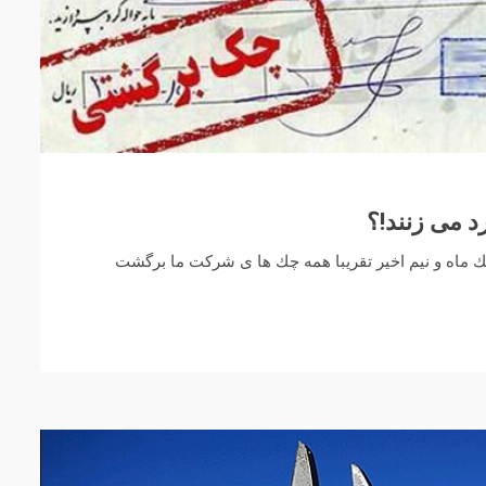
 می زنند!؟
يك ماه و نيم اخير تقريبا همه چك ها ى شركت ما برگشت