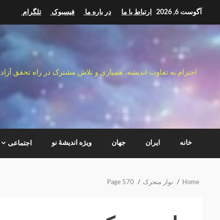
Ski
آگوست 6, 2026
ارتباط با ما
در باره ما
فیسبوک
تلگرام
t
conten
احترام به تفاوت اندیشه، همیاری و تلاش مشترک در راه تحقق آزاد
خانه
ایران
جهان
ویژه اندیشهٔ نو
اجتماعی
Home
نوار متحرک
Page 570