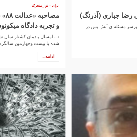
ایران
نوار متحرک
 رضا جباری (آذرنگ)
مصا
و تجربه دادگاه میکون
یان کار 14 ساعت گفت و گو برسر مسئله ی آتش بس در
«… امسال یادمان کشتار سال ش
شده با بیست وچهارمین سالگرد ت
ادامه...