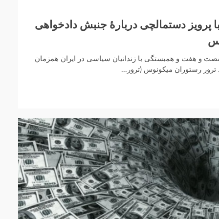
حبه «عدالت ۸۸»‌ با پرویز دستمالچی دربارۀ جنبش دادخواهی
وس
صت و هفت و همبستگی با زندانیان سیاسی در ایران همزمان
رور رستوران میکونوس (ترور...