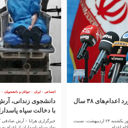
اجتماعی
ایران
جوانان و دانشجویان
خ
پاسخ محسنی اژه‌ای به سخنان روحانی در مورد اعدام‌های ۳۸ سال
دانشجوی زندانی، آرش
با دخالت سپاه پاسدار
غلامحسین محسنی اژه‌ای، معاون اول و سخنگوی قوه قضائیه، روز یکشنبه ۲۴ اردیبهشت، نسبت
م اعدام...
نهاد سپاه پاسداران از اعزام به 