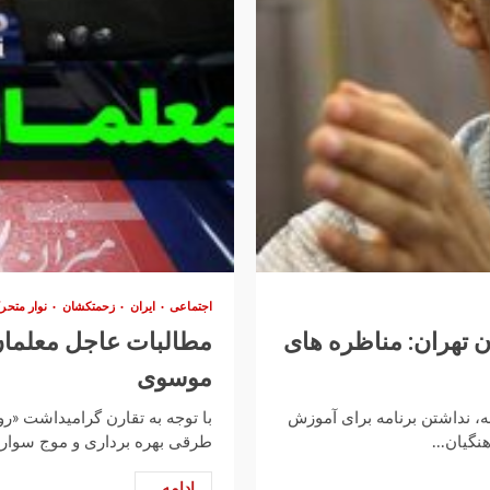
اجتماعی
ایران
زحمتکشان
نوار متحر
 تهران: مناظره های
مطالبات عاجل معلمان
موسوی
نه، نداشتن برنامه برای آموزش
با توجه به تقارن گرامیداشت «رو
گیان...
طرقی بهره برداری و موج سواری 
ادامه...