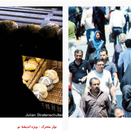
نوار متحرک
ویژه اندیشهٔ نو