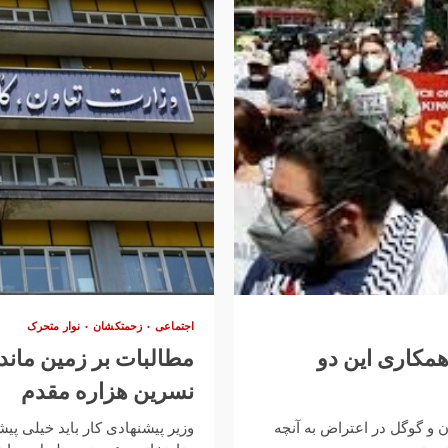
اجتماعی
زحمتکشان
نوار متحرک
همکاری این دو
مطالبات بر زمین مانده
نسرین هزاره مقدم
و گوگل در اعتراض به آنچه
وزیر پیشنهادی کار باید خیلی پی