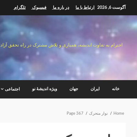
Ski
آگوست 6, 2026
ارتباط با ما
در باره ما
فیسبوک
تلگرام
t
conten
احترام به تفاوت اندیشه، همیاری و تلاش مشترک در راه تحقق آزاد
خانه
ایران
جهان
ویژه اندیشهٔ نو
اجتماعی
Home
نوار متحرک
Page 367