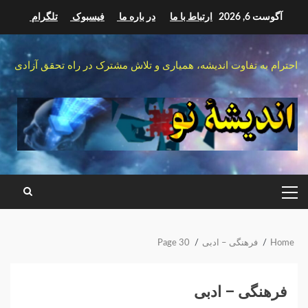
Ski
آگوست 6, 2026
ارتباط با ما
در باره ما
فیسبوک
تلگرام
t
conten
احترام به تفاوت اندیشه، همیاری و تلاش مشترک در راه تحقق آزادی
PRIMARY
MENU
Home
فرهنگی – ادبی
Page 30
فرهنگی – ادبی